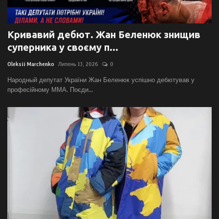
Кривавий дебют. Жан Беленюк знищив
суперника у своєму п...
Oleksii Marchenko
Липень 13, 2026
0
Народный депутат України Жан Беленюк успішно дебютував у
професійному ММА. Поєди...