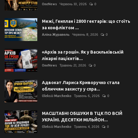
OneNews
Червень 10, 2026
0
Межі, Генплан і 2800 гектарів: що стоїть
за конфліктом ...
Аліна Журавель
Червень 8, 2026
0
«Архів за гроші». Як у Васильківській
лікарні пацієнтів...
OneNews
Травень 21, 2026
0
Адвокат Лариса Криворучко стала
обличчям захисту у спра...
Oleksii Marchenko
Травень 6, 2026
0
МАСШТАБНІ ОБШУКИ В ТЦК ПО ВСІЙ
УКРАЇНІ. ДЕСЯТКИ МІЛЬЙОН...
Oleksii Marchenko
Травень 4, 2026
0