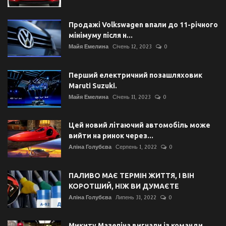
Продажі Volkswagen впали до 11-річного
мінімуму після н...
Майя Емелина
Січень 12, 2023
0
Перший електричний позашляховик
Maruti Suzuki.
Майя Емелина
Січень 11, 2023
0
Цей новий літаючий автомобіль може
вийти на ринок через...
Аліна Голубєва
Серпень 1, 2022
0
ПАЛИВО МАЄ ТЕРМІН ЖИТТЯ, І ВІН
КОРОТШИЙ, НІЖ ВИ ДУМАЄТЕ
Аліна Голубєва
Липень 31, 2022
0
Микиту Мазепіна вигнали із команди