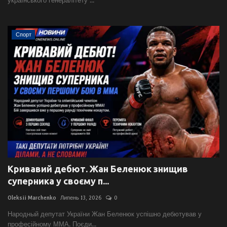
українського генералітету ...
Спорт
Кривавий дебют. Жан Беленюк знищив
суперника у своєму п...
Oleksii Marchenko
Липень 13, 2026
0
Народный депутат України Жан Беленюк успішно дебютував у
професійному ММА. Поєди...