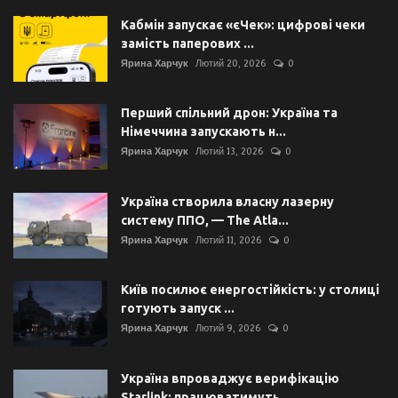
Кабмін запускає «єЧек»: цифрові чеки
замість паперових ...
Ярина Харчук
Лютий 20, 2026
0
Перший спільний дрон: Україна та
Німеччина запускають н...
Ярина Харчук
Лютий 13, 2026
0
Україна створила власну лазерну
систему ППО, — The Atla...
Ярина Харчук
Лютий 11, 2026
0
Київ посилює енергостійкість: у столиці
готують запуск ...
Ярина Харчук
Лютий 9, 2026
0
Україна впроваджує верифікацію
Starlink: працюватимуть ...