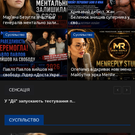
Кривавий дебют. Жан
Мар’яна Безугла: «Частина
Беленюк знищив суперника у
генералів ментально зали...
сво...
Суспільство
Суспільство
Павло Павлов вийшов на
OneNews відкриває нові імена.
свободу. Лідер «Доста Украї...
Майбутня зірка MenRe...
СЕНСАЦІЯ
У "Дії" запускають тестування пенсійних посвідчень та посвідки на проживання
Історичний крах експорту. Крах економічної могутності Німеччини є фактом
Україна знову запрошує Папу Римського відвідати
СУСПІЛЬСТВО
Переломний момент наступить в другій половині серпня