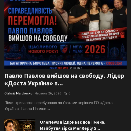
Повне повернення до радянської моделі освіти. Московський університет готує магістрів боротьби з демократичними рухами
Павло Павлов вийшов на свободу. Лідер
«Доста Україна» п...
Oleksii Marchenko
Червень 26, 2026
0
Після тривалого перебування за ґратами керівник ГО «Доста
Україна» Павло Павлов ...
OneNews відкриває нові імена.
Майбутня зірка MenReply S...