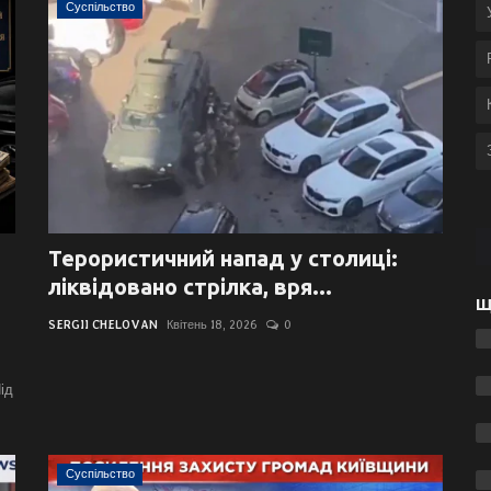
Суспільство
Терористичний напад у столиці:
ліквідовано стрілка, вря...
Щ
SERGII CHELOVAN
Квітень 18, 2026
0
ід
Суспільство