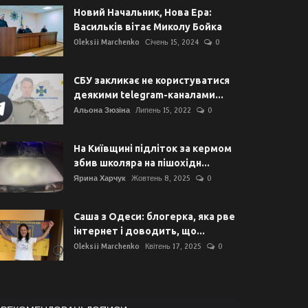
Новий Начальник, Нова Ера:
Васильків вітає Миколу Бойка
Oleksii Marchenko
Січень 15, 2024
0
СБУ закликає не користуватися
деякими telegram-каналами...
Альона Зюзіна
Липень 15, 2022
0
На Київщині підліток за кермом
збив школяра на пішохідн...
Ярина Харчук
Жовтень 8, 2025
0
Саша з Одеси: блогерка, яка рве
інтернет і доводить, що...
Oleksii Marchenko
Квітень 17, 2025
0