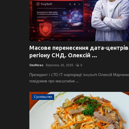
Масове перенесення дата-центрів
регіону СНД. Олексій ...
OneNews
Березень 26, 2026
0
Президент і CТО ІТ-корпорації SviySoft Олексій Марченк
повідомив про масштабне ...
Суспільство