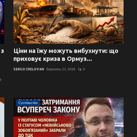
 з
Ціни на їжу можуть вибухнути: що
приховує криза в Ормуз...
SERGII CHELOVAN
Березень 23, 2026
0
о
Суспільство