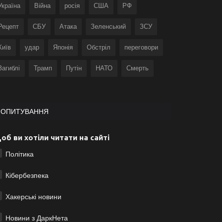
Україна
Війна
росія
США
РФ
Рецепт
СБУ
Атака
Зеленський
ЗСУ
Київ
удар
Японія
Обстріл
переговори
Загиблі
Трамп
Путін
НАТО
Смерть
ОПИТУВАННЯ
об ви хотіли читати на сайті
Політика
Кібербезпека
Хакерські новини
Новини з ДаркНета