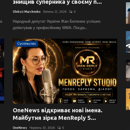
знищив суперника у своєму п...
Oleksii Marchenko
Липень 13, 2026
0
на
Народный депутат України Жан Беленюк успішно
дебютував у професійному ММА. Поєди...
Суспільство
OneNews відкриває нові імена.
Майбутня зірка MenReply S...
OneNews
Червень 10, 2026
0