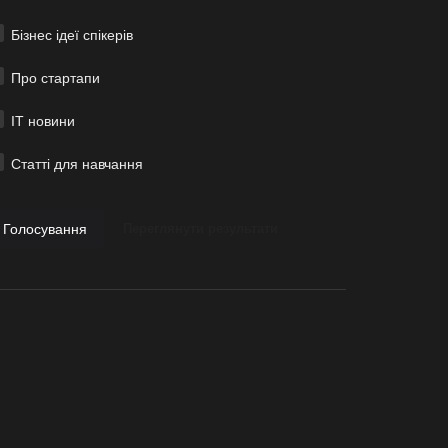
Бізнес ідеї спікерів
Про стартапи
ІТ новини
Статті для навчання
Голосування
Переглянути результати