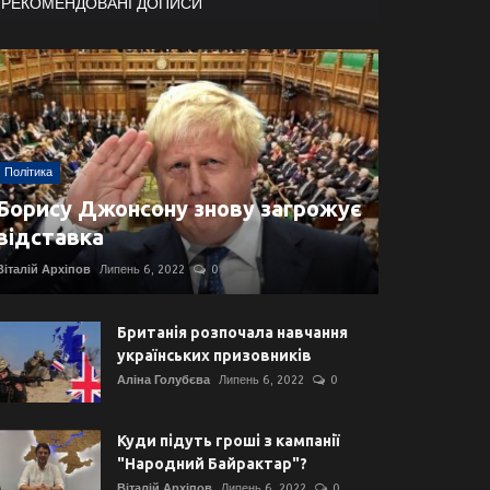
РЕКОМЕНДОВАНІ ДОПИСИ
Політика
Борису Джонсону знову загрожує
відставка
Віталій Архіпов
Липень 6, 2022
0
Британія розпочала навчання
українських призовників
Аліна Голубєва
Липень 6, 2022
0
Куди підуть гроші з кампанії
"Народний Байрактар"?
Віталій Архіпов
Липень 6, 2022
0