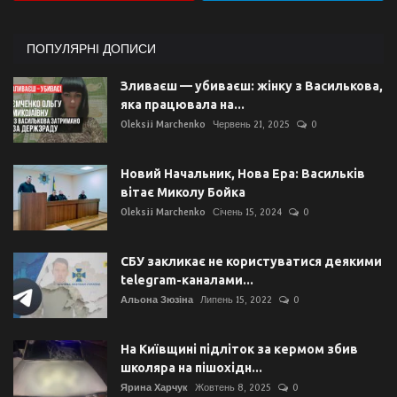
ПОПУЛЯРНІ ДОПИСИ
Зливаєш — убиваєш: жінку з Василькова,
яка працювала на...
Oleksii Marchenko
Червень 21, 2025
0
Новий Начальник, Нова Ера: Васильків
вітає Миколу Бойка
Oleksii Marchenko
Січень 15, 2024
0
СБУ закликає не користуватися деякими
telegram-каналами...
Альона Зюзіна
Липень 15, 2022
0
На Київщині підліток за кермом збив
школяра на пішохідн...
Ярина Харчук
Жовтень 8, 2025
0