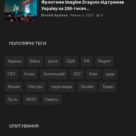
Фронтмен Imagine Dragons підтримав
Україну на 200-тисяч...
Віталій Архіпов
Липень 5, 2022
0
ПОПУЛЯРНІ ТЕГИ
Україна
Війна
росія
США
РФ
Рецепт
СБУ
Атака
Зеленський
ЗСУ
Київ
удар
Японія
Обстріл
переговори
Загиблі
Трамп
Путін
НАТО
Смерть
ОПИТУВАННЯ