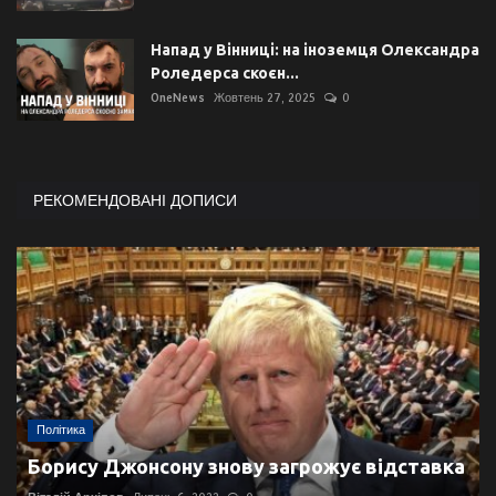
Напад у Вінниці: на іноземця Олександра
Роледерса скоєн...
OneNews
Жовтень 27, 2025
0
РЕКОМЕНДОВАНІ ДОПИСИ
Політика
Борису Джонсону знову загрожує відставка