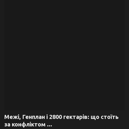
Галерея
Політика
Економіка
Технології
Спорт
Авто
Відео
Мова
Межі, Генплан і 2800 гектарів: що стоїть
за конфліктом ...
English
Ukraine