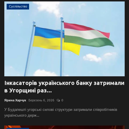
Суспільство
Інкасаторів українського банку затримали
в Угорщині раз...
Ярина Харчук
Березень 6, 2026
0
У Будапешті угорські силові структури затримали співробітників
українського держ...