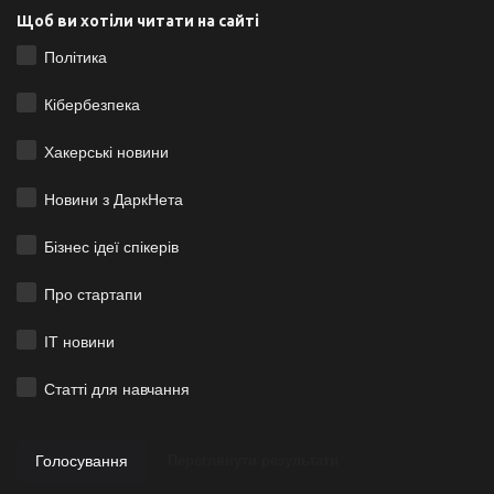
Щоб ви хотіли читати на сайті
Політика
Кібербезпека
Хакерські новини
Новини з ДаркНета
Бізнес ідеї спікерів
Про стартапи
ІТ новини
Статті для навчання
Голосування
Переглянути результати