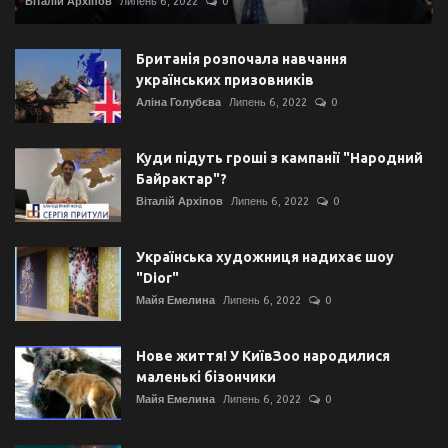
Віталій Архіпов
Липень 6, 2022
0
Британія розпочала навчання
українських призовників
Аліна Голубєва
Липень 6, 2022
0
Куди підуть гроші з кампанії "Народний
Байрактар"?
Віталій Архіпов
Липень 6, 2022
0
Українська художниця надихає шоу
"Dior"
Майя Емелина
Липень 6, 2022
0
Нове життя! У КиївЗоо народилися
маленькі бізончики
Майя Емелина
Липень 6, 2022
0