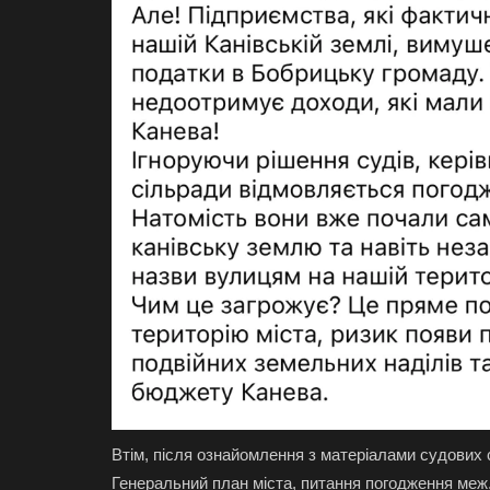
Втім, після ознайомлення з матеріалами судових 
Генеральний план міста, питання погодження меж,