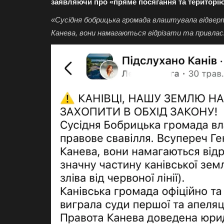
заявляючи про «пряме посягання та територі
«Сусідня бобрицька громада влаштувала відверт
Канева, вони намагаються відрізати та привласн