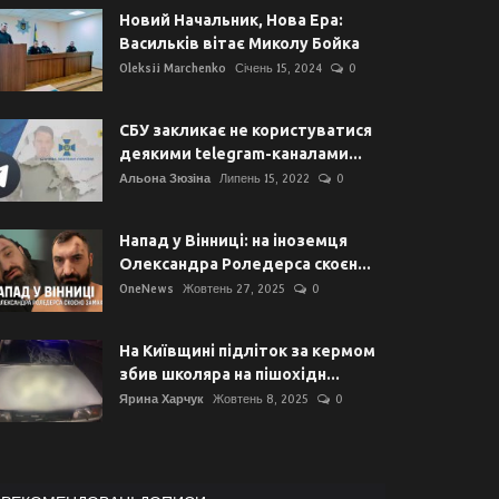
Новий Начальник, Нова Ера:
Васильків вітає Миколу Бойка
Oleksii Marchenko
Січень 15, 2024
0
СБУ закликає не користуватися
деякими telegram-каналами...
Альона Зюзіна
Липень 15, 2022
0
Напад у Вінниці: на іноземця
Олександра Роледерса скоєн...
OneNews
Жовтень 27, 2025
0
На Київщині підліток за кермом
збив школяра на пішохідн...
Ярина Харчук
Жовтень 8, 2025
0