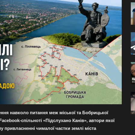
ення навколо питання меж міської та Бобрицької
Facebook-спільноті «Підслухано Канів», автори якої
 привласненні чималої частки землі міста