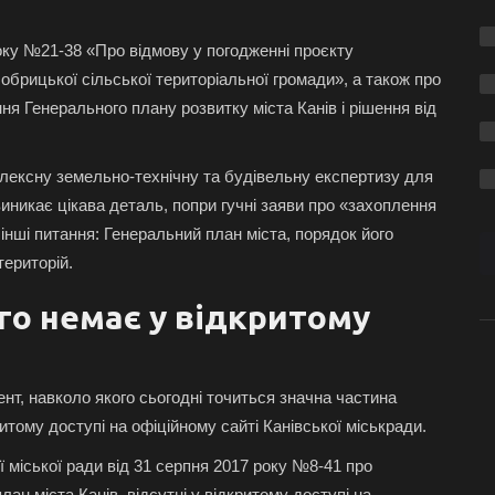
року №21-38 «Про відмову у погодженні проєкту
брицької сільської територіальної громади», а також про
я Генерального плану розвитку міста Канів і рішення від
плексну земельно-технічну та будівельну експертизу для
иникає цікава деталь, попри гучні заяви про «захоплення
 інші питання: Генеральний план міста, порядок його
територій.
го немає у відкритому
ент, навколо якого сьогодні точиться значна частина
итому доступі на офіційному сайті Канівської міськради.
 міської ради від 31 серпня 2017 року №8-41 про
ан міста Канів, відсутні у відкритому доступі на