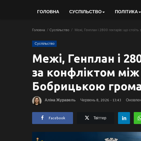
ГОЛОВНА
СУСПІЛЬСТВО
ПОЛІТИКА
Головна
Суспільство
Межі, Генплан і 2800 гектарів: що стоїт
Суспільство
Межі, Генплан і 280
за конфліктом між
Бобрицькою гром
Аліна Журавель
Червень 8, 2026 - 13:43
Оновлено
Facebook
Твіттер