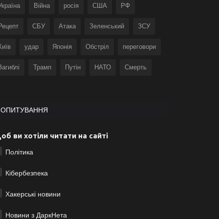
Україна
Війна
росія
США
РФ
Рецепт
СБУ
Атака
Зеленський
ЗСУ
Київ
удар
Японія
Обстріл
переговори
Загиблі
Трамп
Путін
НАТО
Смерть
ОПИТУВАННЯ
об ви хотіли читати на сайті
Політика
Кібербезпека
Хакерські новини
Новини з ДаркНета