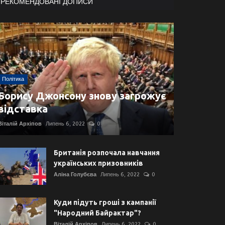
РЕКОМЕНДОВАНІ ДОПИСИ
Політика
Борису Джонсону знову загрожує
відставка
Віталій Архіпов
Липень 6, 2022
0
Британія розпочала навчання
українських призовників
Аліна Голубєва
Липень 6, 2022
0
Куди підуть гроші з кампанії
"Народний Байрактар"?
Віталій Архіпов
Липень 6, 2022
0