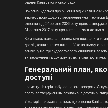
рішень Канівської міської ради.
Зокрема, йдеться про рішення від 23 січня 2025 
землеустрою щодо встановлення межі території Бо
рішення від 2 березня 2006 року щодо затвердженн
31 серпня 2017 року про внесення змін до нього.
Крім цього, громада просила суд призначити ком
дослідження спірних питань. Уже на цьому етапі в
землі», у центрі судового спору опинилися зовсім
затвердження та документи, які визначають межі 
Генеральний план, яко
доступі
І саме тут історія набуває нового повороту. Докум
спору, за твердженням позивача, відсутній у відкр
У матеріалах зазначається, що рішення Канівської
внесення змін до план, а також сам Генеральний пл