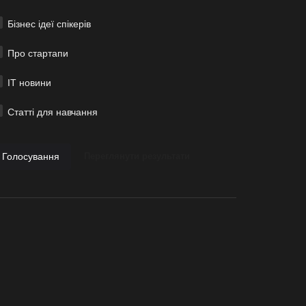
Бізнес ідеї спікерів
Про стартапи
ІТ новини
Статті для навчання
Голосування
Переглянути результати