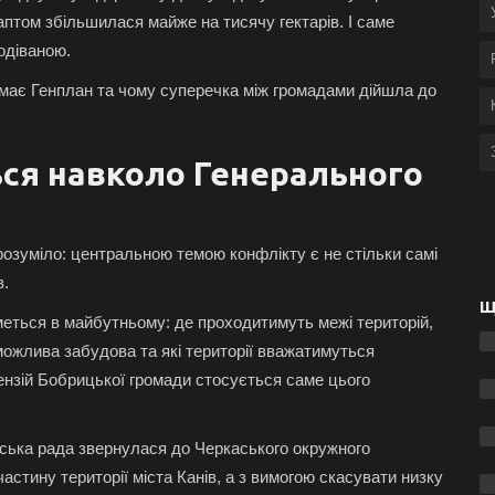
аптом збільшилася майже на тисячу гектарів. І саме
подіваною.
ї має Генплан та чому суперечка між громадами дійшла до
ься навколо Генерального
озуміло: центральною темою конфлікту є не стільки самі
в.
Щ
меться в майбутньому: де проходитимуть межі територій,
можлива забудова та які території вважатимуться
ензій Бобрицької громади стосується саме цього
ьська рада звернулася до Черкаського окружного
астину території міста Канів, а з вимогою скасувати низку