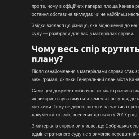
про те, чому в офіційних паперах площа Канева р
остання обставина виглядає чи не найбільш нес
Звідки взялася ця різниця, яке відношення до не
суду — розібрали для вас в матеріалах справи.
Чому весь спір крутит
плану?
Після ознайомлення з матеріалами справи стає зр
межі громад, скільки Генеральний план міста Кані
Саме цей документ визначає, як місто розвивати
як використовуватимуться земельні ресурси, де 
міськими. Тому не дивно, що значна частина прет
документу та змін, внесених до нього у 2017 році.
З матеріалів справи випливає, що Бобрицька сіл
адміністративного суду не з вимогою передати їй ч