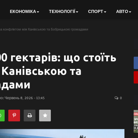
ЕКОНОМІКА
ТЕХНОЛОГІЇ
СПОРТ
АВТО
ь за конфліктом між Канівською та Бобрицькою громадами
0 гектарів: що стоїть
 Канівською та
адами
: Червень 8, 2026 - 13:45
0