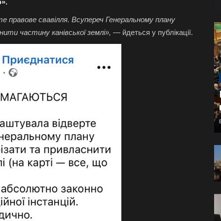
ю».
е правове свавілля. Всупереч Генеральному плану
ити частину канівської землі»,
— йдеться у публікації.