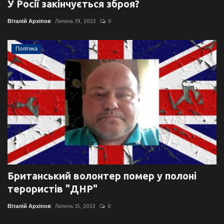
У Росії закінчується зброя?
Віталій Архіпов
Липень 19, 2022
0
Політика
Британський волонтер помер у полоні
терористів "ДНР"
Віталій Архіпов
Липень 15, 2022
0