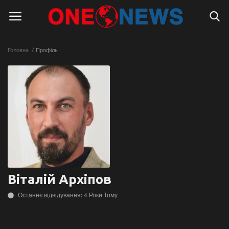
Головна
Профіль
Логін
Реєстрація
Головна
Контакти
Про нас
Підтримати проєкт
Віталій Архіпов
Правила для блогерів
Останнє відвідування: 4 Роки Тому
Суспільство