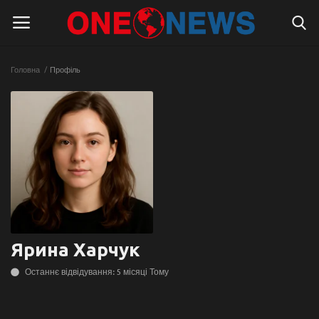
Головна
Профіль
Логін
Реєстрація
Головна
Контакти
Про нас
Підтримати проєкт
Ярина Харчук
Правила для блогерів
Останнє відвідування: 5 місяці Тому
Суспільство