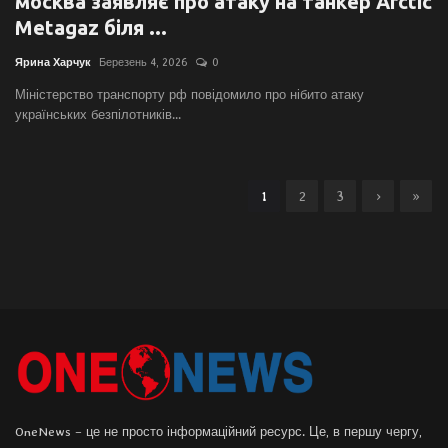
москва заявляє про атаку на танкер Arctic
Metagaz біля ...
Ярина Харчук
Березень 4, 2026
0
Міністерство транспорту рф повідомило про нібито атаку
українських безпілотників...
1
2
3
›
»
OneNews – це не просто інформаційний ресурс. Це, в першу чергу,