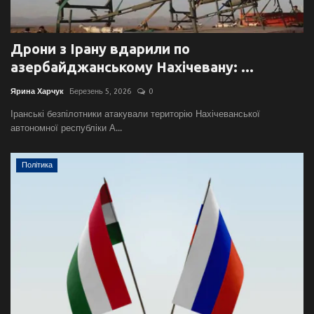
Дрони з Ірану вдарили по
азербайджанському Нахічевану: ...
Ярина Харчук
Березень 5, 2026
0
Іранські безпілотники атакували територію Нахічеванської
автономної республіки А...
Політика