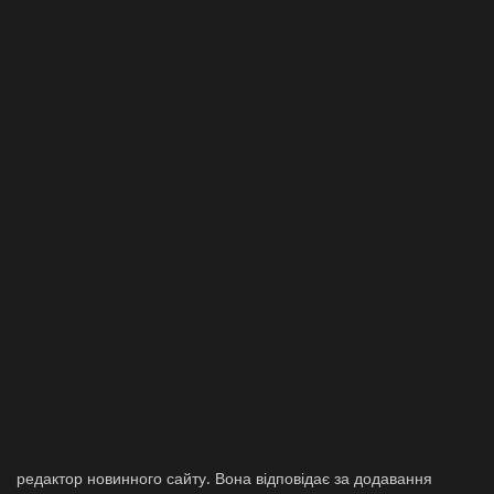
Галерея
Політика
Економіка
Технології
Спорт
Авто
Відео
Мова
English
Ukraine
редактор новинного сайту. Вона відповідає за додавання