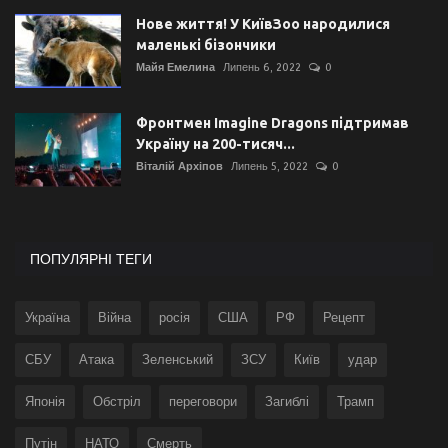
Нове життя! У КиївЗоо народилися
маленькі бізончики
Майя Емелина
Липень 6, 2022
0
Фронтмен Imagine Dragons підтримав
Україну на 200-тисяч...
Віталій Архіпов
Липень 5, 2022
0
ПОПУЛЯРНІ ТЕГИ
Україна
Війна
росія
США
РФ
Рецепт
СБУ
Атака
Зеленський
ЗСУ
Київ
удар
Японія
Обстріл
переговори
Загиблі
Трамп
Путін
НАТО
Смерть