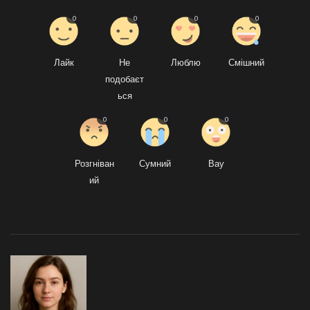
0
0
0
0
Лайк
Не
Люблю
Смішний
подобаєт
ься
0
0
0
Розгніван
Сумний
Вау
ий