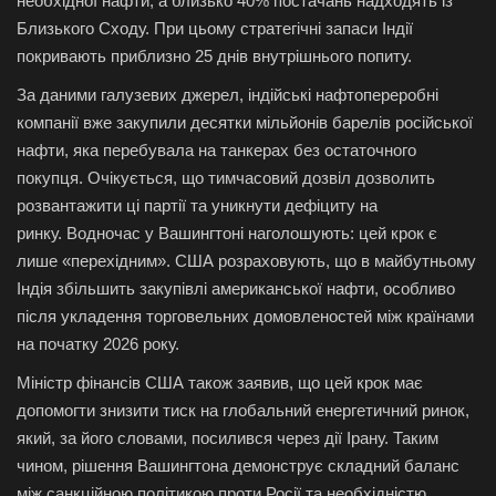
необхідної нафти, а близько 40% постачань надходять із
Близького Сходу. При цьому стратегічні запаси Індії
покривають приблизно 25 днів внутрішнього попиту.
За даними галузевих джерел, індійські нафтопереробні
компанії вже закупили десятки мільйонів барелів російської
нафти, яка перебувала на танкерах без остаточного
покупця. Очікується, що тимчасовий дозвіл дозволить
розвантажити ці партії та уникнути дефіциту на
ринку.
Водночас у Вашингтоні наголошують: цей крок є
лише «перехідним». США розраховують, що в майбутньому
Індія збільшить закупівлі американської нафти, особливо
після укладення торговельних домовленостей між країнами
на початку 2026 року.
Міністр фінансів США також заявив, що цей крок має
допомогти знизити тиск на глобальний енергетичний ринок,
який, за його словами, посилився через дії Ірану. Таким
чином, рішення Вашингтона демонструє складний баланс
між санкційною політикою проти Росії та необхідністю