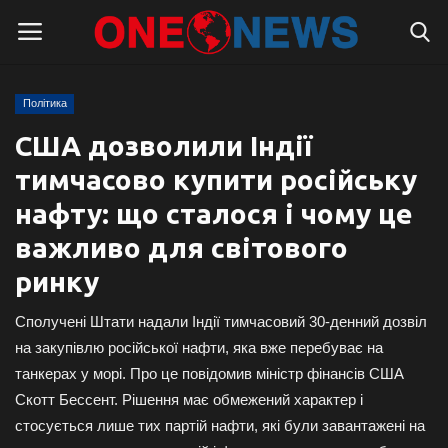
Політика
Логін
Реєстрація
США дозволили Індії
тимчасово купити російську
Головна
нафту: що сталося і чому це
Контакти
важливо для світового
ринку
Про нас
Сполучені Штати надали Індії тимчасовий 30-денний дозвіл
Підтримати проєкт
на закупівлю російської нафти, яка вже перебуває на
танкерах у морі. Про це повідомив міністр фінансів США
Правила для блогерів
Скотт Бессент. Рішення має обмежений характер і
стосується лише тих партій нафти, які були завантажені на
Суспільство