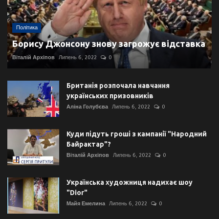
Політика
Борису Джонсону знову загрожує відставка
Віталій Архіпов
Липень 6, 2022
0
Британія розпочала навчання
українських призовників
Аліна Голубєва
Липень 6, 2022
0
Куди підуть гроші з кампанії "Народний
Байрактар"?
Віталій Архіпов
Липень 6, 2022
0
Українська художниця надихає шоу
"Dior"
Майя Емелина
Липень 6, 2022
0