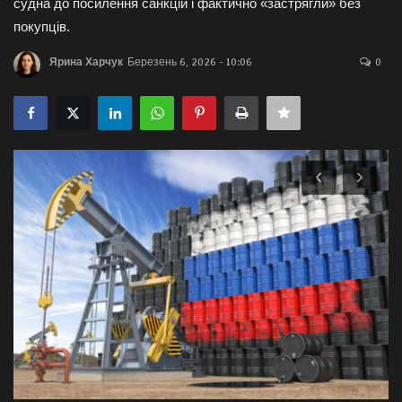
судна до посилення санкцій і фактично «застрягли» без
покупців.
Галерея
Ярина Харчук
Березень 6, 2026 - 10:06
0
Політика
Економіка
Технології
Спорт
Авто
Відео
Мова
English
Ukraine