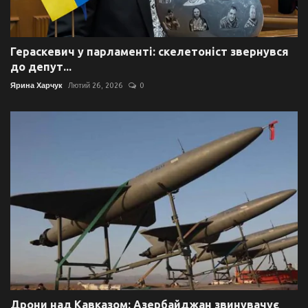
Гераскевич у парламенті: скелетоніст звернувся
до депут...
Ярина Харчук
Лютий 26, 2026
0
Дрони над Кавказом: Азербайджан звинувачує