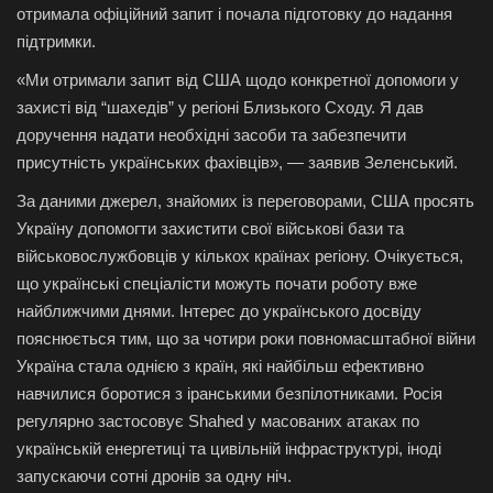
отримала офіційний запит і почала підготовку до надання
підтримки.
«Ми отримали запит від США щодо конкретної допомоги у
захисті від “шахедів” у регіоні Близького Сходу. Я дав
доручення надати необхідні засоби та забезпечити
присутність українських фахівців», — заявив Зеленський.
За даними джерел, знайомих із переговорами, США просять
Україну допомогти захистити свої військові бази та
військовослужбовців у кількох країнах регіону. Очікується,
що українські спеціалісти можуть почати роботу вже
найближчими днями.
Інтерес до українського досвіду
пояснюється тим, що за чотири роки повномасштабної війни
Україна стала однією з країн, які найбільш ефективно
навчилися боротися з іранськими безпілотниками. Росія
регулярно застосовує Shahed у масованих атаках по
українській енергетиці та цивільній інфраструктурі, іноді
запускаючи сотні дронів за одну ніч.