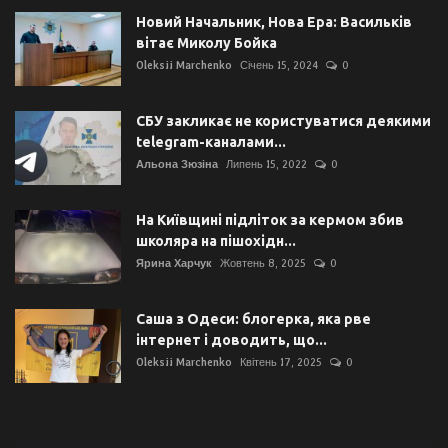
Новий Начальник, Нова Ера: Васильків
вітає Миколу Бойка
Oleksii Marchenko
Січень 15, 2024
0
СБУ закликає не користуватися деякими
telegram-каналами...
Альона Зюзіна
Липень 15, 2022
0
На Київщині підліток за кермом збив
школяра на пішохідн...
Ярина Харчук
Жовтень 8, 2025
0
Саша з Одеси: блогерка, яка рве
інтернет і доводить, що...
Oleksii Marchenko
Квітень 17, 2025
0