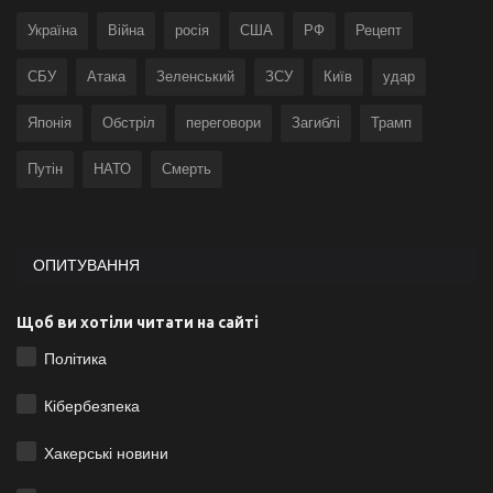
Україна
Війна
росія
США
РФ
Рецепт
СБУ
Атака
Зеленський
ЗСУ
Київ
удар
Японія
Обстріл
переговори
Загиблі
Трамп
Путін
НАТО
Смерть
ОПИТУВАННЯ
Щоб ви хотіли читати на сайті
Політика
Кібербезпека
Хакерські новини