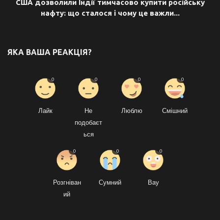
США дозволили Індії тимчасово купити російську
нафту: що сталося і чому це важли...
ЯКА ВАША РЕАКЦІЯ?
0
0
0
0
Лайк
Не
Люблю
Смішний
подобаєт
ься
0
0
0
Розгніван
Сумний
Вау
ий