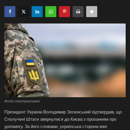
Галерея
Політика
Економіка
Технології
Спорт
Авто
Відео
Фото ілюстративне
Президент України Володимир Зеленський підтвердив, що
Мова
Сполучені Штати звернулися до Києва з проханням про
English
Ukraine
допомогу. За його словами, українська сторона вже