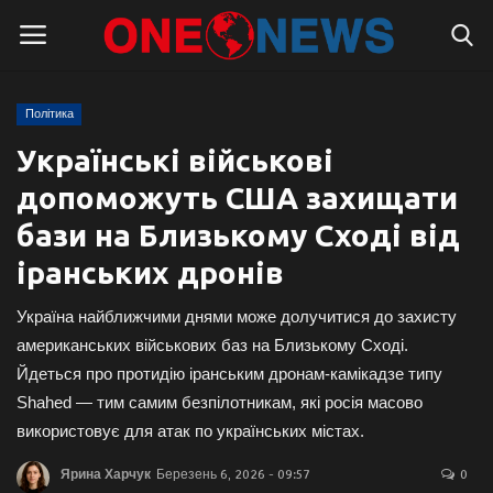
Політика
Логін
Реєстрація
Українські військові
допоможуть США захищати
Головна
бази на Близькому Сході від
Контакти
іранських дронів
Про нас
Україна найближчими днями може долучитися до захисту
американських військових баз на Близькому Сході.
Підтримати проєкт
Йдеться про протидію іранським дронам-камікадзе типу
Shahed — тим самим безпілотникам, які росія масово
Правила для блогерів
використовує для атак по українських містах.
Суспільство
Ярина Харчук
Березень 6, 2026 - 09:57
0