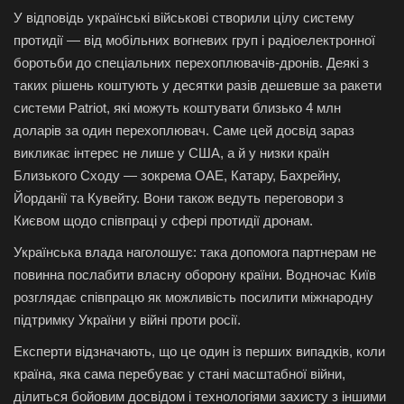
У відповідь українські військові створили цілу систему
протидії — від мобільних вогневих груп і радіоелектронної
боротьби до спеціальних перехоплювачів-дронів. Деякі з
таких рішень коштують у десятки разів дешевше за ракети
системи Patriot, які можуть коштувати близько 4 млн
доларів за один перехоплювач.
Саме цей досвід зараз
викликає інтерес не лише у США, а й у низки країн
Близького Сходу — зокрема ОАЕ, Катару, Бахрейну,
Йорданії та Кувейту. Вони також ведуть переговори з
Києвом щодо співпраці у сфері протидії дронам.
Українська влада наголошує: така допомога партнерам не
повинна послабити власну оборону країни. Водночас Київ
розглядає співпрацю як можливість посилити міжнародну
підтримку України у війні проти росії.
Експерти відзначають, що це один із перших випадків, коли
країна, яка сама перебуває у стані масштабної війни,
ділиться бойовим досвідом і технологіями захисту з іншими