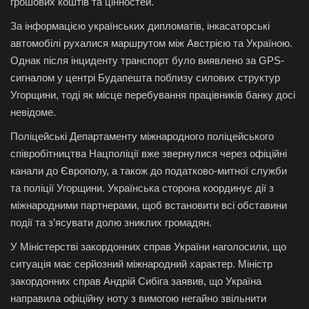
грошових коштів та цінностей.
За інформацією українських дипломатів, інкасаторські
автомобілі рухалися маршрутом між Австрією та Україною.
Однак після інциденту транспорт було виявлено за GPS-
сигналом у центрі Будапешта поблизу силових структур
Угорщини, тоді як місце перебування працівників банку досі
невідоме.
Поліцейські Департаменту міжнародного поліцейського
співробітництва Нацполіції вже звернулися через офіційні
канали до Європолу, а також до податково-митної служби
та поліції Угорщини. Українська сторона координує дії з
міжнародними партнерами, щоб встановити всі обставини
події та з’ясувати долю зниклих громадян.
У Міністерстві закордонних справ України наголосили, що
ситуація має серйозний міжнародний характер. Міністр
закордонних справ Андрій Сибіга заявив, що Україна
направила офіційну ноту з вимогою негайно звільнити