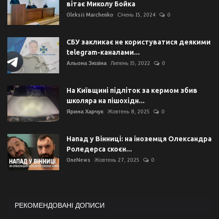
вітає Миколу Бойка
Oleksii Marchenko
Січень 15, 2024
0
СБУ закликає не користуватися деякими
telegram-каналами...
Альона Зюзіна
Липень 15, 2022
0
На Київщині підліток за кермом збив
школяра на пішохідн...
Ярина Харчук
Жовтень 8, 2025
0
Напад у Вінниці: на іноземця Олександра
Роледерса скоєн...
OneNews
Жовтень 27, 2025
0
РЕКОМЕНДОВАНІ ДОПИСИ