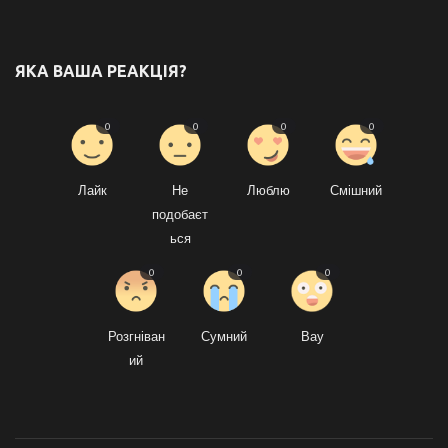
ЯКА ВАША РЕАКЦІЯ?
0
0
0
0
Лайк
Не
Люблю
Смішний
подобаєт
ься
0
0
0
Розгніван
Сумний
Вау
ий