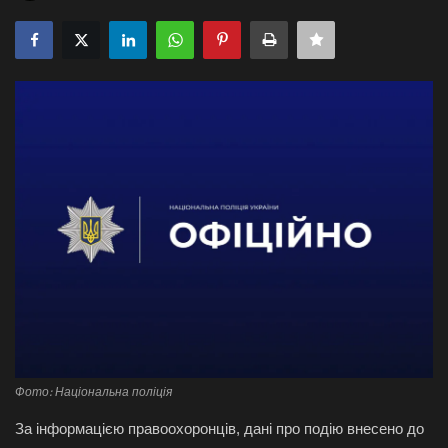
Галерея
Політика
Економіка
Технології
Спорт
Авто
Відео
Мова
Фото: Національна поліція
За інформацією правоохоронців, дані про подію внесено до
English
Ukraine