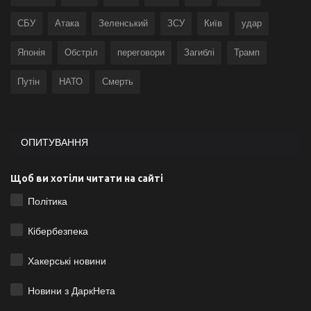
СБУ
Атака
Зеленський
ЗСУ
Київ
удар
Японія
Обстріл
переговори
Загиблі
Трамп
Путін
НАТО
Смерть
ОПИТУВАННЯ
Щоб ви хотіли читати на сайті
Політика
Кібербезпека
Хакерські новини
Новини з ДаркНета