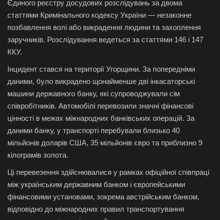
Єдиного реєстру досудових розслідувань за двома
статтями Кримінального кодексу України — незаконне
позбавлення волі або викрадення людини та захоплення
заручників. Розслідування ведеться за статтями 146 і 147
ККУ.
Інцидент стався на території Угорщини. За попередніми
даними, було викрадено щонайменше дві інкасаторські
машини державного банку, які супроводжували сім
співробітників. Автомобілі перевозили значні фінансові
цінності в межах міжнародних банківських операцій. За
даними банку, у транспорті перебували близько 40
мільйонів доларів США, 35 мільйонів євро та приблизно 9
кілограмів золота.
Ці перевезення здійснювалися у рамках офіційної співпраці
між українським державним банком і європейськими
фінансовими установами, зокрема австрійським банком,
відповідно до міжнародних правил транспортування