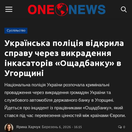
Суспільство
Логін
Реєстрація
Українська поліція відкрила
справу через викрадення
Головна
інкасаторів «Ощадбанку» в
Контакти
Угорщині
Про нас
Національна поліція України розпочала кримінальні
провадження через викрадення громадян України та
Підтримати проєкт
службового автомобіля державного банку в Угорщині.
Йдеться про інцидент із працівниками «Ощадбанку», який
Правила для блогерів
стався під час перевезення цінностей між країнами Європи.
Суспільство
Ярина Харчук
Березень 6, 2026 - 16:15
0