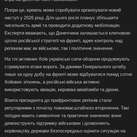
Попри це, кремль може спробувати організувати новий
наступ у 2026 році. Для цього росія планує збільшити
чисельність армії та проводити додаткову мобілізацію.
Експерти вважають, що Донеччина залишається ключовою
ціллю російської стратегії на фронті, адже контроль над
регіоном має як військове, так і політичне значення.
На тлі активних боїв українські сили оборони продовжують
стримувати атаки ворога. За даними Генерального штабу,
лише за одну добу на фронті може відбуватися понад сотня
бойових зіткнень, а російські війська активно
використовують авіацію, керовані авіабомби та дрони.
Візити президента до прифронтових регіонів стали
регулярними з початку повномасштабного вторгнення. Такі
поїздки мають символічне та практичне значення: вони
демонструють підтримку військових і дозволяють
керівництву держави безпосередньо оцінити ситуацію на