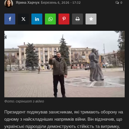
Ярина Харчук
Березень 6, 2026 - 17:32
0
Галерея
Політика
Економіка
Технології
Спорт
Авто
Відео
Фото: скріншот з відео
Президент подякував захисникам, які тримають оборону на
Мова
одному з найскладніших напрямків війни. Він відзначив, що
English
Ukraine
українські підрозділи демонструють стійкість та витримку,