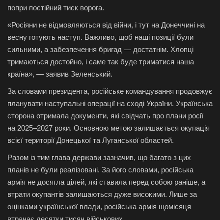
попри постійний тиск ворога.
«Росіяни не відмовляються від війни, і тут на Донеччині на
весну готують наступ. Важливо, щоб наші позиції були
сильними, а забезпечення бригад — достатнім. Хлопці
тримаються достойно, і саме так буде триматися наша
країна», — заявив Зеленський.
За словами президента, російське командування продовжує
планувати наступальні операції на сході України. Українська
сторона отримала документи, які свідчать про плани росії
на 2025–2027 роки. Основною метою залишається окупація
всієї території Донецької та Луганської областей.
Разом із тим глава держави зазначив, що багато з цих
планів не були реалізовані. За його словами, російська
армія не досягла цілей, які ставила перед собою раніше, а
втрати окупантів залишаються дуже високими. Лише за
оцінками української влади, російська армія щомісяця
втрачає десятки тисяч військових.