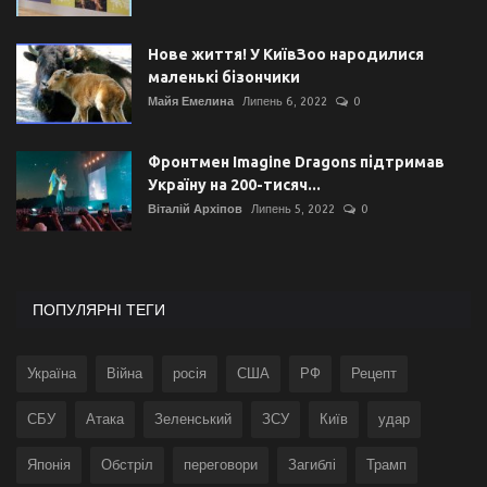
Нове життя! У КиївЗоо народилися
маленькі бізончики
Майя Емелина
Липень 6, 2022
0
Фронтмен Imagine Dragons підтримав
Україну на 200-тисяч...
Віталій Архіпов
Липень 5, 2022
0
ПОПУЛЯРНІ ТЕГИ
Україна
Війна
росія
США
РФ
Рецепт
СБУ
Атака
Зеленський
ЗСУ
Київ
удар
Японія
Обстріл
переговори
Загиблі
Трамп