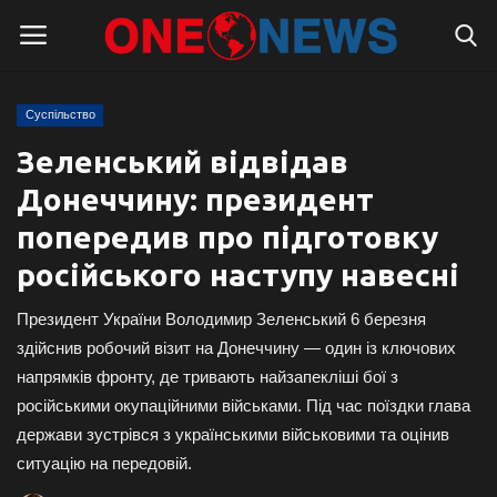
Суспільство
Логін
Реєстрація
Зеленський відвідав
Донеччину: президент
Головна
попередив про підготовку
Контакти
російського наступу навесні
Про нас
Президент України Володимир Зеленський 6 березня
здійснив робочий візит на Донеччину — один із ключових
Підтримати проєкт
напрямків фронту, де тривають найзапекліші бої з
російськими окупаційними військами. Під час поїздки глава
Правила для блогерів
держави зустрівся з українськими військовими та оцінив
ситуацію на передовій.
Суспільство