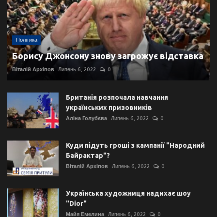
Політика
Борису Джонсону знову загрожує відставка
Віталій Архіпов
Липень 6, 2022
0
Британія розпочала навчання
українських призовників
Аліна Голубєва
Липень 6, 2022
0
Куди підуть гроші з кампанії "Народний
Байрактар"?
Віталій Архіпов
Липень 6, 2022
0
Українська художниця надихає шоу
"Dior"
Майя Емелина
Липень 6, 2022
0