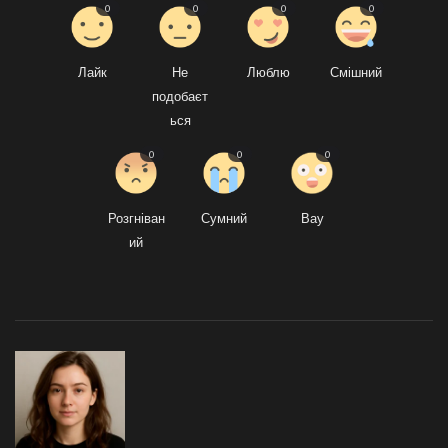
0
0
0
0
Лайк
Не
Люблю
Смішний
подобаєт
ься
0
0
0
Розгніван
Сумний
Вау
ий