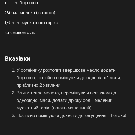
1 ст. л. борошна
250 мл молока (теплого)
1/4 ч. л. мускатного горіха
за смаком сіль
Вказівки
У сотейнику розтопити вершкове масло,додати
борошно, постійно помішуючи до однорідної маси,
приблизно 2 хвилини.
Влити тепле молоко, перемішуючи венчиком до
однорідної маси, додати дрібку солі і мелений
мускатний горіх. (вогонь маленький).
Постійно помішуючи довести до загущення. Готово!