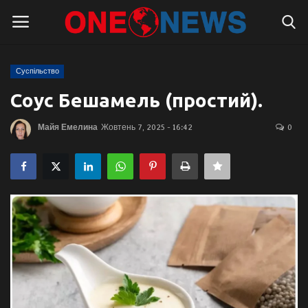
Суспільство
Логін
Реєстрація
Соус Бешамель (простий).
Головна
Майя Емелина
Жовтень 7, 2025 - 16:42
0
Контакти
Про нас
Підтримати проєкт
Правила для блогерів
Суспільство