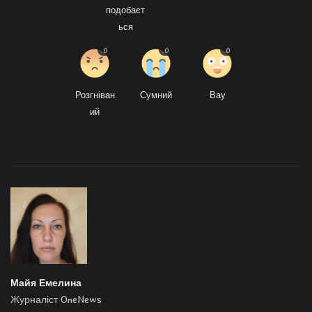
подобаєт
ься
0
0
0
Розгніван
Сумний
Вау
ий
Майя Емелина
Журналіст OneNews