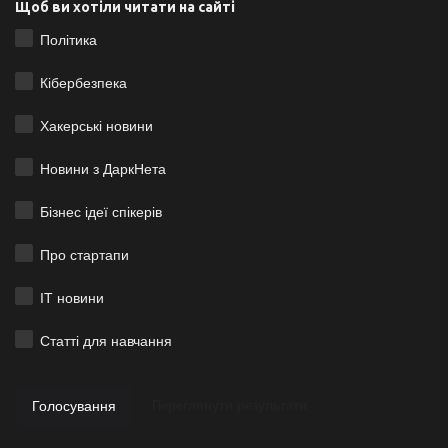
Щоб ви хотіли читати на сайті
Політика
Кібербезпека
Хакерські новини
Новини з ДаркНета
Бізнес ідеї спікерів
Про стартапи
ІТ новини
Статті для навчання
Голосування
Переглянути результати