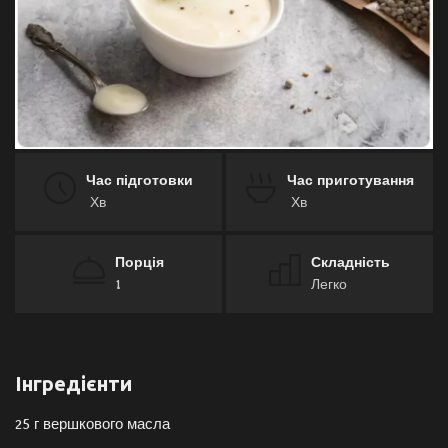
Галерея
Політика
Економіка
Час підготовки
Час приготування
Технології
Хв
Хв
Спорт
Порція
Складність
1
Легко
Авто
Відео
Інгредієнти
Мова
25 г вершкового масла
English
Ukraine