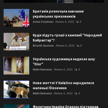
Британія розпочала навчання
українських призовників
Аліна Голубєва
Липень 6, 2022
0
Куди підуть гроші з кампанії "Народний
Байрактар"?
Віталій Архіпов
Липень 6, 2022
0
Українська художниця надихає шоу
"Dior"
Майя Емелина
Липень 6, 2022
0
Нове життя! У КиївЗоо народилися
маленькі бізончики
Майя Емелина
Липень 6, 2022
0
Фронтмен Imagine Dragons підтримав