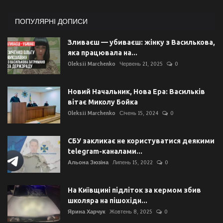
ПОПУЛЯРНІ ДОПИСИ
Зливаєш — убиваєш: жінку з Василькова,
яка працювала на...
Oleksii Marchenko
Червень 21, 2025
0
Новий Начальник, Нова Ера: Васильків
вітає Миколу Бойка
Oleksii Marchenko
Січень 15, 2024
0
СБУ закликає не користуватися деякими
telegram-каналами...
Альона Зюзіна
Липень 15, 2022
0
На Київщині підліток за кермом збив
школяра на пішохідн...
Ярина Харчук
Жовтень 8, 2025
0