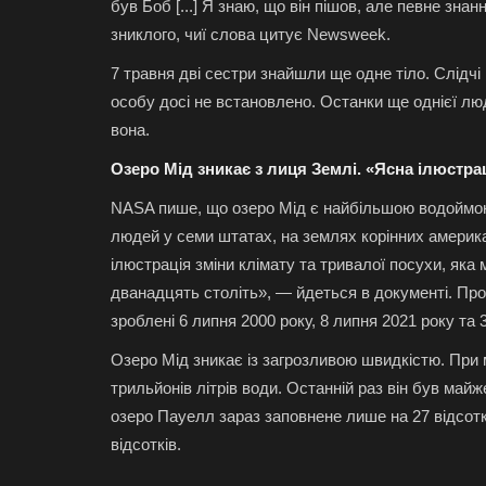
був Боб [...] Я знаю, що він пішов, але певне зн
зниклого, чиї слова цитує Newsweek.
7 травня дві сестри знайшли ще одне тіло. Слідчі 
особу досі не встановлено. Останки ще однієї лю
вона.
Озеро Мід зникає з лиця Землі. «Ясна ілюстрац
NASA пише, що озеро Мід є найбільшою водоймою
людей у семи штатах, на землях корінних америка
ілюстрація зміни клімату та тривалої посухи, як
дванадцять століть», — йдеться в документі. Про
зроблені 6 липня 2000 року, 8 липня 2021 року та 
Озеро Мід зникає із загрозливою швидкістю. При 
трильйонів літрів води. Останній раз він був майж
озеро Пауелл зараз заповнене лише на 27 відсотк
відсотків.