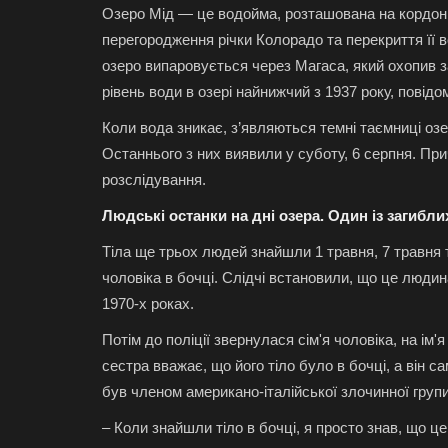
Озеро Мід — це водойма, розташована на кордоні
перегородження річки Колорадо та перекриття її 
озеро випаровується через Магаса, який охопив з
рівень води в озері найнижчий з 1937 року, повід
Коли вода зникає, з’являються темні таємниці озе
Останнього з них виявили у суботу, 6 серпня. При
розслідування.
Людські останки на дні озера. Один із загибли
Тіла ще трьох людей знайшли 1 травня, 7 травня 
чоловіка в бочці. Слідчі встановили, що це людин
1970-х роках.
Потім до поліції звернулася сім'я чоловіка, на ім
сестра вважає, що його тіло було в бочці, а він с
був членом американо-італійської злочинної групи
– Коли знайшли тіло в бочці, я просто знав, що ц