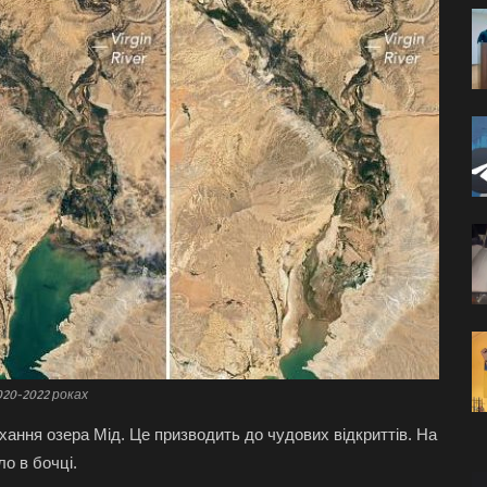
020-2022 роках
ання озера Мід. Це призводить до чудових відкриттів. На
ло в бочці.