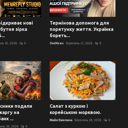
ідкриває нові
Термінова допомога для
йбутня зірка
порятунку життя. Українка
...
бореть...
нь 10, 2026
0
OneNews
Березень 13, 2026
0
сники подали
Салат з куркою і
каргу на
корейською морквою.
анк ...
Майя Емелина
Березень 18, 2026
0
ень 10, 2026
0