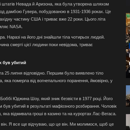
 штатів Невада й Аризона, яка була утворена шляхом
вод дамбою Гувера, побудованою в 1931-1936 роках. Це
ахідну частину США і триває вже 22 роки. Цього літа
омляє NASA.
ра. Наразі на його дні знайшли тіла чотирьох людей.
чина смерті цієї людини поки невідома, триває
х був убитий
та 25 липня відповідно. Першим було виявлено тіло
а, яка померла від вогнепального поранення, ймовірно, у
'я Боббі Юджина Шоу, який зник безвісти в 1977 році. Його
ам був убитий в результаті мафіозного розбирання. Чоловік
, яка відмивала гроші в казино та на курортах Лас-Вегаса.
е він. Я все ще відчуваю, що це він. Ми молимося, щоб це