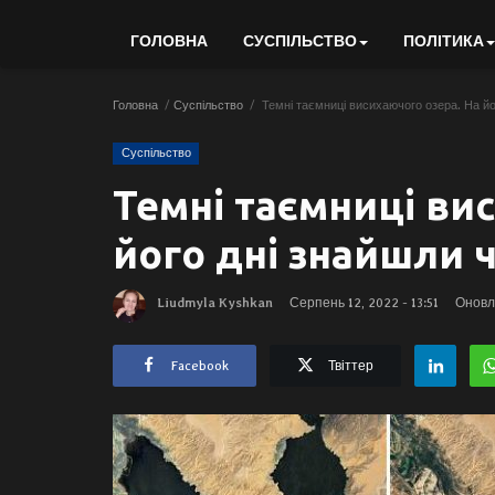
ГОЛОВНА
СУСПІЛЬСТВО
ПОЛІТИКА
Головна
Суспільство
Темні таємниці висихаючого озера. На йо
Суспільство
Темні таємниці ви
його дні знайшли ч
Liudmyla Kyshkan
Серпень 12, 2022 - 13:51
Оновле
Facebook
Твіттер