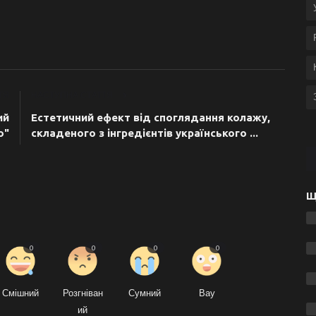
ТЯ
НАСТУПНА СТАТТЯ
ий
Естетичний ефект від споглядання колажу,
о"
складеного з інгредієнтів українського ...
Щ
0
0
0
0
Смішний
Розгніван
Сумний
Вау
ий