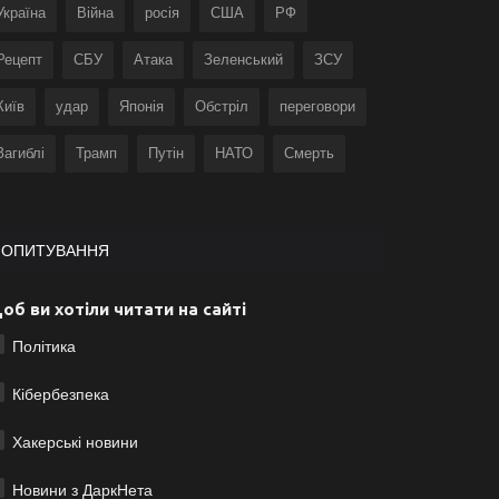
Україна
Війна
росія
США
РФ
Рецепт
СБУ
Атака
Зеленський
ЗСУ
Київ
удар
Японія
Обстріл
переговори
Загиблі
Трамп
Путін
НАТО
Смерть
ОПИТУВАННЯ
об ви хотіли читати на сайті
Політика
Кібербезпека
Хакерські новини
Новини з ДаркНета