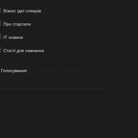
Бізнес ідеї спікерів
Про стартапи
ІТ новини
Статті для навчання
Голосування
Переглянути результати