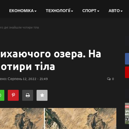
ЕКОНОМІКА
ТЕХНОЛОГІЇ
СПОРТ
АВТО
го дні знайшли чотири тіла
сихаючого озера. На
отири тіла
но: Серпень 12, 2022 - 21:49
0