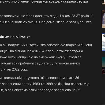
ання змусило б мене почуватися краще, - сказала сестра
встановили, що тіло належить людині віком 23-37 років. Її
дини знайшли 25 липня. Невідомо, як вона загинула і хто
ія зміни клімату»
 в Сполучених Штатах, яка забезпечує водою мільйони
нців і на півночі Мексики. «Тепер це також потужна
а може бути найгіршою на американському Заході за
 масштаби проблеми свідчать супутникові знімки,
3 липня 2022 року.
максимальній потужності він повинен вмістити 36
е заповнений влітку 1983 та 1999 років. Над озером Мід
ів, а вся система річки Колорадо заповнена на 35