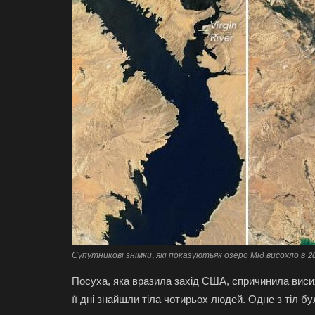
Супутникові знімки, які показуютьяк озеро Мід висохло в 2
Посуха, яка вразила захід США, спричинила висих
її дні знайшли тіла чотирьох людей. Одне з тіл бу