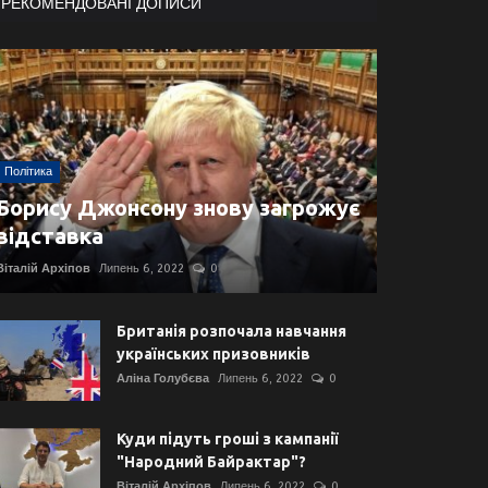
РЕКОМЕНДОВАНІ ДОПИСИ
Політика
Борису Джонсону знову загрожує
відставка
Віталій Архіпов
Липень 6, 2022
0
Британія розпочала навчання
українських призовників
Аліна Голубєва
Липень 6, 2022
0
Куди підуть гроші з кампанії
"Народний Байрактар"?
Віталій Архіпов
Липень 6, 2022
0