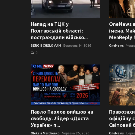
Напад на ТЦК у
OneNews в
Полтавській області:
імена. Ма
постраждали військо...
MenReply S
SERGII CHELOVAN
Березень 14, 2026
OneNews
Черве
0
Павло Павлов вийшов на
Правозахи
свободу. Лідер «Доста
офіційну с
Україна» п...
Світовий б
Oleksii Marchenko
Червень 26, 2026
OneNews
Берез