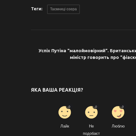
Теги:
Таємниці озера
ПОПЕРЕДНЯ СТАТ
Успіх Путіна "малоймовірний". Британськ
міністр говорить про "фіаск
ЯКА ВАША РЕАКЦІЯ?
0
0
0
Лайк
Не
Люблю
подобаєт