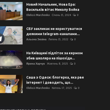
Новий Начальник, Нова Ера:
Васильків вітає Миколу Бойка
Oleksii Marchenko
Січень 15, 2024
0
СБУ закликає не користуватися
деякими telegram-каналами...
Альона Зюзіна
Липень 15, 2022
0
На Київщині підліток за кермом
збив школяра на пішохідн...
Ярина Харчук
Жовтень 8, 2025
0
Саша з Одеси: блогерка, яка рве
інтернет і доводить, що...
Oleksii Marchenko
Квітень 17, 2025
0