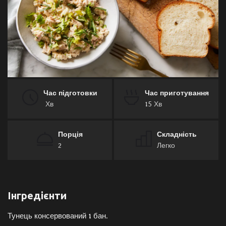
Галерея
Політика
Економіка
Час підготовки
Час приготування
Технології
Хв
15 Хв
Спорт
Порція
Складність
2
Легко
Авто
Відео
Інгредієнти
Мова
Тунець консервований 1 бан.
English
Ukraine