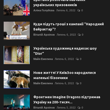
українських призовників
Аліна Голубєва
Липень 6, 2022
0
Куди підуть гроші з кампанії "Народний
Байрактар"?
Віталій Архіпов
Липень 6, 2022
0
Українська художниця надихає шоу
"Dior"
Майя Емелина
Липень 6, 2022
0
Нове життя! У КиївЗоо народилися
маленькі бізончики
Майя Емелина
Липень 6, 2022
0
Фронтмен Imagine Dragons підтримав
Україну на 200-тисяч...
Віталій Архіпов
Липень 5, 2022
0