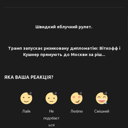
ПОПЕРЕДНЯ СТАТТЯ
Швидкий яблучний рулет.
НАСТУПНА СТАТТЯ
Трамп запускає ризиковану дипломатію: Віткофф і
Кушнер прямують до Москви за ріш...
ЯКА ВАША РЕАКЦІЯ?
0
0
0
0
Лайк
Не
Люблю
Смішний
подобаєт
ься