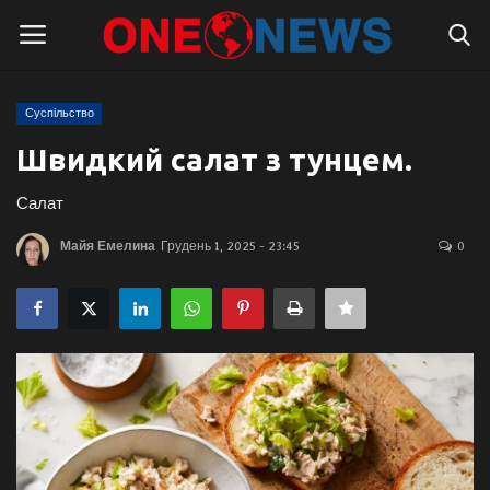
Суспільство
Логін
Реєстрація
Швидкий салат з тунцем.
Головна
Салат
Майя Емелина
Грудень 1, 2025 - 23:45
0
Контакти
Про нас
Підтримати проєкт
Правила для блогерів
Суспільство