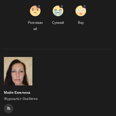
0
0
0
Розгніван
Сумний
Вау
ий
Майя Емелина
Журналіст OneNews