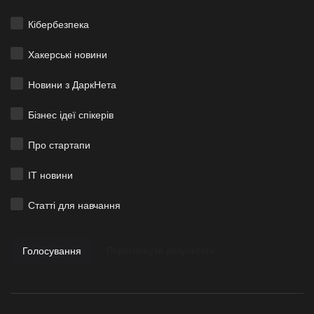
Кібербезпека
Хакерські новини
Новини з ДаркНета
Бізнес ідеї спікерів
Про стартапи
ІТ новини
Статті для навчання
Голосування
Переглянути результати