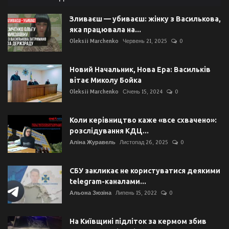
Зливаєш — убиваєш: жінку з Василькова,
яка працювала на...
Oleksii Marchenko
Червень 21, 2025
0
Новий Начальник, Нова Ера: Васильків
вітає Миколу Бойка
Oleksii Marchenko
Січень 15, 2024
0
Коли керівництво каже «все схвачено»:
розслідування КДЦ...
Аліна Журавель
Листопад 26, 2025
0
СБУ закликає не користуватися деякими
telegram-каналами...
Альона Зюзіна
Липень 15, 2022
0
На Київщині підліток за кермом збив