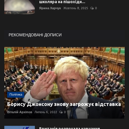
школяра на пішохідн...
Ярина Харчук
Жовтень 8, 2025
0
РЕКОМЕНДОВАНІ ДОПИСИ
Політика
Борису Джонсону знову загрожує відставка
Віталій Архіпов
Липень 6, 2022
0
Британія розпочала навчання