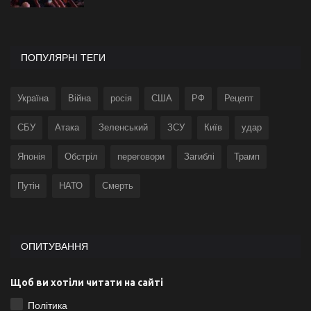
ПОПУЛЯРНІ ТЕГИ
Україна
Війна
росія
США
РФ
Рецепт
СБУ
Атака
Зеленський
ЗСУ
Київ
удар
Японія
Обстріл
переговори
Загиблі
Трамп
Путін
НАТО
Смерть
ОПИТУВАННЯ
Щоб ви хотіли читати на сайті
Політика