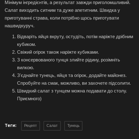
Мінімум інгредієнтів, а результат завжди приголомшливий.
Салат виходить ситним та дуже апетитним. Швидка у
приготуванні страва, коли потрібно щось приготувати
нашвидкуруч.
Відваріть яйця вкруту, остудіть, потім наріжте дрібним
кубиком.
Свіжий огірок також наріжте кубиками.
З консервованого тунця злийте рідину, розімніть
вилкою.
З'єднайте тунець, яйця та огірок, додайте майонез.
Спробуйте на смак, можливо, ви захочете підсолити.
Швидкий салат з тунцем можна подавати до столу.
Приємного)
Теги:
Рецепт
Салат
Тунець