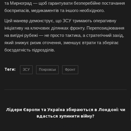
та Мирноград — щоб гарантувати безперебійне постачання
боєприпасів, медикаментів та іншого необхідного.
Цей маневр демонструє, що ЗСУ тримають оперативну
ініціативу на ключових ділянках фронту. Перепозиціювання
на вигідні рубежі — не просто тактика, а стратегічний захід,
який знижує ризик оточення, зменшує втрати та зберігає
боєздатність підрозділів.
Теги:
ЗСУ
Покровськ
Фронт
ПОПЕРЕДНЯ СТАТТЯ
Лідери Європи та Україна збираються в Лондоні: чи
вдасться зупинити війну?
НАСТУПНА СТАТТЯ