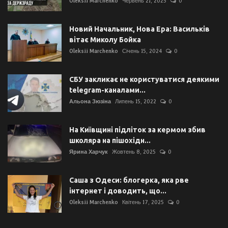
Oleksii Marchenko
Червень 21, 2025
0
Новий Начальник, Нова Ера: Васильків
вітає Миколу Бойка
Oleksii Marchenko
Січень 15, 2024
0
СБУ закликає не користуватися деякими
telegram-каналами...
Альона Зюзіна
Липень 15, 2022
0
На Київщині підліток за кермом збив
школяра на пішохідн...
Ярина Харчук
Жовтень 8, 2025
0
Саша з Одеси: блогерка, яка рве
інтернет і доводить, що...
Oleksii Marchenko
Квітень 17, 2025
0