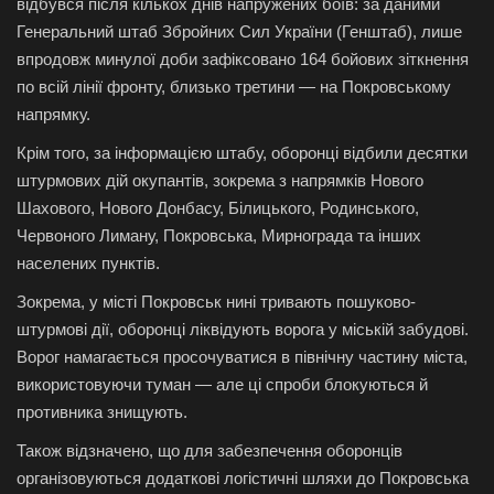
відбувся після кількох днів напружених боїв: за даними
Генеральний штаб Збройних Сил України (Генштаб), лише
впродовж минулої доби зафіксовано 164 бойових зіткнення
по всій лінії фронту, близько третини — на Покровському
напрямку.
Крім того, за інформацією штабу, оборонці відбили десятки
штурмових дій окупантів, зокрема з напрямків Нового
Шахового, Нового Донбасу, Білицького, Родинського,
Червоного Лиману, Покровська, Мирнограда та інших
населених пунктів.
Зокрема, у місті Покровськ нині тривають пошуково-
штурмові дії, оборонці ліквідують ворога у міській забудові.
Ворог намагається просочуватися в північну частину міста,
використовуючи туман — але ці спроби блокуються й
противника знищують.
Також відзначено, що для забезпечення оборонців
організовуються додаткові логістичні шляхи до Покровська