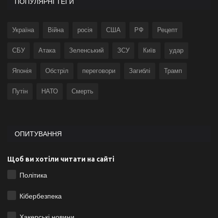
ПОПУЛЯРНІ ТЕГИ
Україна
Війна
росія
США
РФ
Рецепт
СБУ
Атака
Зеленський
ЗСУ
Київ
удар
Японія
Обстріл
переговори
Загиблі
Трамп
Путін
НАТО
Смерть
ОПИТУВАННЯ
Щоб ви хотіли читати на сайті
Політика
Кібербезпека
Хакерські новини