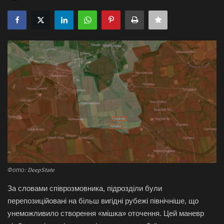
Галерея
Політика
Економіка
Технології
Спорт
Авто
Відео
Фото: DeepState
За словами співрозмовника, підрозділи були
Мова
перепозиційовані на більш вигідні рубежі північніше, що
унеможливило створення «мішка» оточення. Цей маневр
English
Ukraine