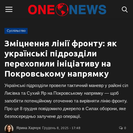
Суспільство
Логін
Реєстрація
Зміцнення лінії фронту: як
українські підрозділи
Головна
перехопили ініціативу на
Контакти
Покровському напрямку
Про нас
Українські підрозділи провели тактичний маневр у районі сіл
Лисівка та Сухий Яр на Покровському напрямку — щоб
Підтримати проєкт
запобігти потенційному оточенню та вирівняти лінію фронту.
Про це 8 грудня повідомило джерело в Силах оборони, яке
Правила для блогерів
безпосередньо залучене до операції.
Суспільство
Ярина Харчук
Грудень 8, 2025 - 17:48
0