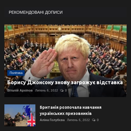
РЕКОМЕНДОВАНІ ДОПИСИ
Політика
Борису Джонсону знову загрожує відставка
Віталій Архіпов
Липень 6, 2022
0
Британія розпочала навчання
українських призовників
Аліна Голубєва
Липень 6, 2022
0