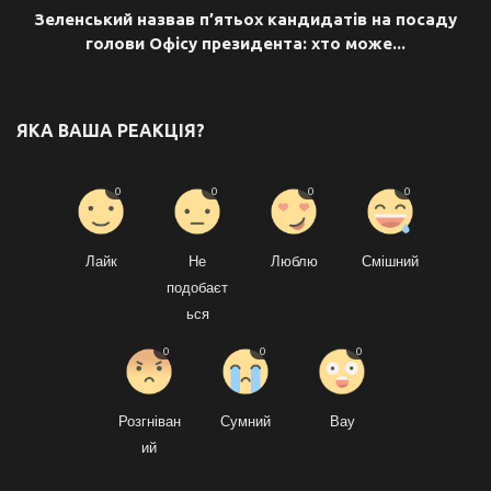
Зеленський назвав п’ятьох кандидатів на посаду
голови Офісу президента: хто може...
ЯКА ВАША РЕАКЦІЯ?
0
0
0
0
Лайк
Не
Люблю
Смішний
подобаєт
ься
0
0
0
Розгніван
Сумний
Вау
ий