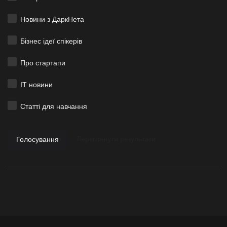
Новини з ДаркНета
Бізнес ідеї спікерів
Про стартапи
ІТ новини
Статті для навчання
Голосування
Переглянути результати