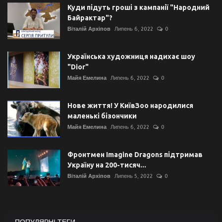
Куди підуть гроші з кампанії "Народний
Байрактар"?
Віталій Архіпов
Липень 6, 2022
0
Українська художниця надихає шоу
"Dior"
Майя Емелина
Липень 6, 2022
0
Нове життя! У КиївЗоо народилися
маленькі бізончики
Майя Емелина
Липень 6, 2022
0
Фронтмен Imagine Dragons підтримав
Україну на 200-тисяч...
Віталій Архіпов
Липень 5, 2022
0
ПОПУЛЯРНІ ТЕГИ