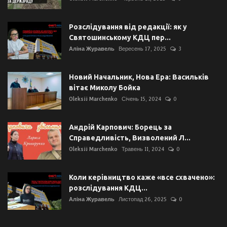
Розслідування від редакції: як у
Святошинському КДЦ пер...
Аліна Журавель
Вересень 17, 2025
3
Новий Начальник, Нова Ера: Васильків
вітає Миколу Бойка
Oleksii Marchenko
Січень 15, 2024
0
Андрій Карпович: Борець за
Справедливість, Визволений Л...
Oleksii Marchenko
Травень 11, 2024
0
Коли керівництво каже «все схвачено»:
розслідування КДЦ...
Аліна Журавель
Листопад 26, 2025
0