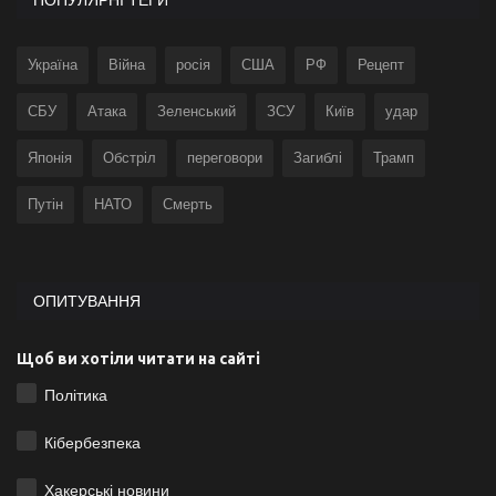
Україна
Війна
росія
США
РФ
Рецепт
СБУ
Атака
Зеленський
ЗСУ
Київ
удар
Японія
Обстріл
переговори
Загиблі
Трамп
Путін
НАТО
Смерть
ОПИТУВАННЯ
Щоб ви хотіли читати на сайті
Політика
Кібербезпека
Хакерські новини