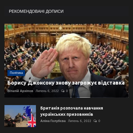
РЕКОМЕНДОВАНІ ДОПИСИ
Політика
Борису Джонсону знову загрожує відставка
Віталій Архіпов
Липень 6, 2022
0
Британія розпочала навчання
українських призовників
Аліна Голубєва
Липень 6, 2022
0