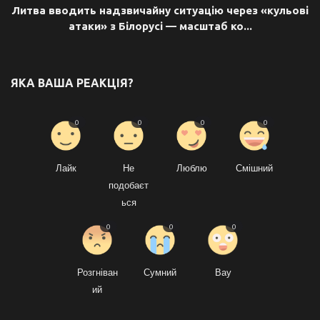
Литва вводить надзвичайну ситуацію через «кульові
атаки» з Білорусі — масштаб ко...
ЯКА ВАША РЕАКЦІЯ?
0
0
0
0
Лайк
Не
Люблю
Смішний
подобаєт
ься
0
0
0
Розгніван
Сумний
Вау
ий