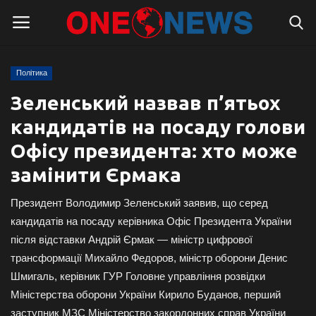
Політика
Логін
Реєстрація
Зеленський назвав п’ятьох
кандидатів на посаду голови
Головна
Офісу президента: хто може
Контакти
замінити Єрмака
Про нас
Президент Володимир Зеленський заявив, що серед
кандидатів на посаду керівника Офіс Президента України
Підтримати проєкт
після відставки Андрій Єрмак — міністр цифрової
трансформації Михайло Федоров, міністр оборони Денис
Правила для блогерів
Шмигаль, керівник ГУР Головне управління розвідки
Міністерства оборони України Кирило Буданов, перший
Суспільство
заступник МЗС Міністерство закордонних справ України