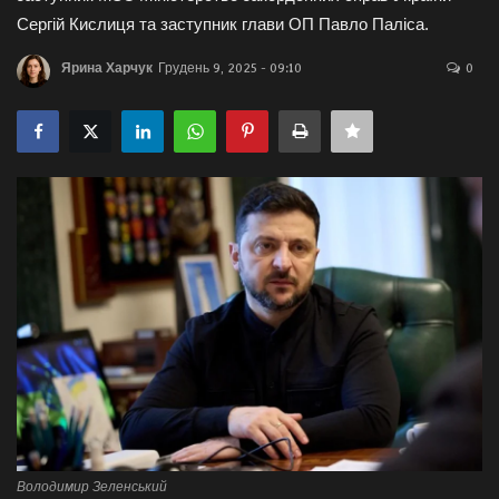
Сергій Кислиця та заступник глави ОП Павло Паліса.
Галерея
Ярина Харчук
Грудень 9, 2025 - 09:10
0
Політика
Економіка
Технології
Спорт
Авто
Відео
Мова
English
Ukraine
Володимир Зеленський