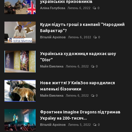
українських призовників
Аліна Голубєва
Липень 6, 2022
0
Куди підуть гроші з кампанії "Народний
Байрактар"?
Віталій Архіпов
Липень 6, 2022
0
Українська художниця надихає шоу
"Dior"
Майя Емелина
Липень 6, 2022
0
Нове життя! У КиївЗоо народилися
маленькі бізончики
Майя Емелина
Липень 6, 2022
0
Фронтмен Imagine Dragons підтримав
Україну на 200-тисяч...
Віталій Архіпов
Липень 5, 2022
0