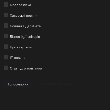
Кібербезпека
Хакерські новини
Новини з ДаркНета
Бізнес ідеї спікерів
Про стартапи
ІТ новини
Статті для навчання
Голосування
Переглянути результати