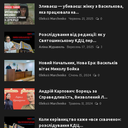
Зливаєш — убиваєш: жінку з Василькова,
яка працювала на...
Oleksii Marchenko
Червень 21, 2025
0
Розслідування від редакції: як у
Святошинському КДЦ пер...
Аліна Журавель
Вересень 17, 2025
3
Новий Начальник, Нова Ера: Васильків
вітає Миколу Бойка
Oleksii Marchenko
Січень 15, 2024
0
Андрій Карпович: Борець за
Справедливість, Визволений Л...
Oleksii Marchenko
Травень 11, 2024
0
Коли керівництво каже «все схвачено»:
розслідування КДЦ...