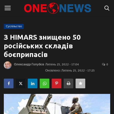
Суспільство
Логін
Реєстрація
З HIMARS знищено 50
російських складів
Головна
боєприпасів
Контакти
Олександр Голубєв
Липень 25, 2022 - 17:04
0
Оновлено: Липень 25, 2022 - 17:25
Про нас
Підтримати проєкт
Правила для блогерів
Суспільство