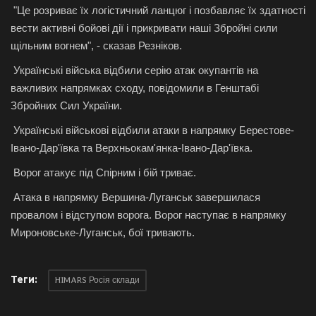
"Це розриває їх логістичний ланцюг і позбавляє їх здатності
вести активні бойові дії і прикривати наші Збройні сили
щільним вогнем", - сказав Резніков.
Українські війська відбили серію атак окупантів на
важливих напрямках сходу, повідомили в Генштабі
Збройних Сил України.
Українські військові відбили атаки в напрямку Берестове-
Івано-Дар'ївка та Верхньокам'янка-Івано-Дар'ївка.
Ворог атакує під Спірним і бій триває.
Атака в напрямку Вершина-Луганськ завершилася
провалом і відступом ворога. Ворог наступає в напрямку
Мироновське-Луганськ, бої тривають.
Теги:
HIMARS Росія склади