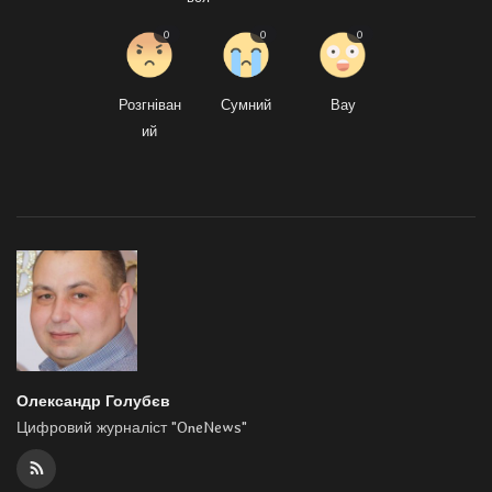
0
0
0
Розгніван
Сумний
Вау
ий
Олександр Голубєв
Цифровий журналіст "OneNews"