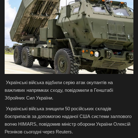
Галерея
Політика
Економіка
Технології
Спорт
Українські війська відбили серію атак окупантів на
Авто
важливих напрямках сходу, повідомили в Генштабі
Збройних Сил України.
Відео
Українські війська знищили 50 російських складів
боєприпасів за допомогою наданої США системи залпового
Мова
вогню HIMARS, повідомив міністр оборони України Олексій
Резніков сьогодні через Reuters.
English
Ukraine