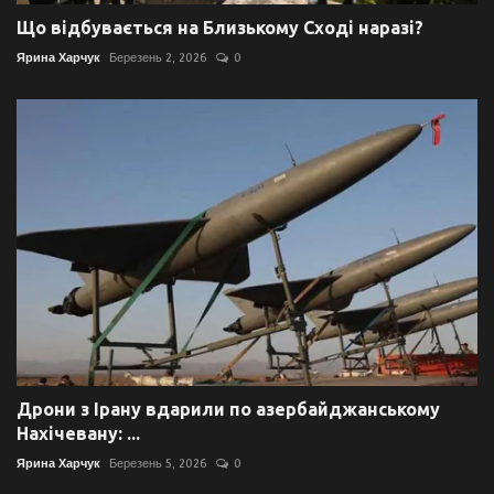
Що відбувається на Близькому Сході наразі?
Ярина Харчук
Березень 2, 2026
0
Дрони з Ірану вдарили по азербайджанському
Нахічевану: ...
Ярина Харчук
Березень 5, 2026
0