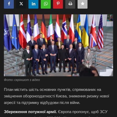
Галерея
Політика
Економіка
Технології
Спорт
Авто
Фото: скріншот з відео
Відео
План містить
шість основних пунктів, спрямованих на
зміцнення обороноздатності Києва, зниження ризику нової
Мова
агресії та підтримку відбудови після війни.
Збереження потужної армії.
Європа пропонує, щоб ЗСУ
English
Ukraine