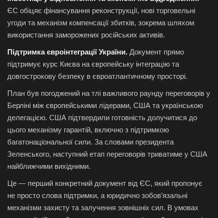
ЄС обіцяє фінансування реконструкції, нові торговельні
угоди та механізм компенсації збитків, зокрема шляхом
використання заморожених російських активів.
Підтримка євроінтеграції України.
Документ прямо
підтримує курс Києва на європейську інтеграцію та
довгострокову безпеку в євроатлантичному просторі.
План був погоджений на тлі важливого раунду переговорів у
Берліні між європейськими лідерами, США та українською
делегацією. США підтвердили готовність долучитися до
цього механізму гарантій, включно з підтримкою
багатонаціональної сили. За словами президента
Зеленського, наступний етап переговорів триватиме у США
найближчими вихідними.
Це — перший конкретний документ від ЄС, який пропонує
не просто слова підтримки, а юридично зобов’язальні
механізми захисту та залучення зовнішніх сил. В умовах