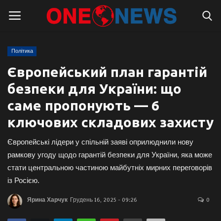
Політика
Логін
Реєстрація
Європейський план гарантій
безпеки для України: що
Головна
саме пропонують — 6
Контакти
ключових складових захисту
Про нас
Європейські лідери у спільній заяві оприлюднили нову
рамкову угоду щодо гарантій безпеки для України, яка може
Підтримати проєкт
стати центральною частиною майбутніх мирних переговорів
із Росією.
Правила для блогерів
Ярина Харчук
Грудень 16, 2025 - 09:26
0
Суспільство