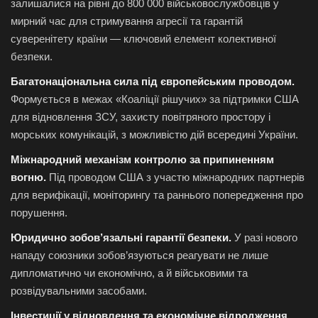
залишалися на рівні до 800 000 військовослужбовців у
мирний час для стримування агресії та гарантій
суверенітету країни — ключовий елемент колективної
безпеки.
Багатонаціональна сила під європейським проводом.
Формується в межах «Коаліції рішучих» за підтримки США
для відновлення ЗСУ, захисту повітряного простору і
морських комунікацій, з можливістю дій всередині України.
Міжнародний механізм контролю за припиненням
вогню.
Під проводом США з участю міжнародних партнерів
для верифікації, моніторингу та раннього попередження про
порушення.
Юридично зобов’язальні гарантії безпеки.
У разі нового
нападу союзники зобов’язуються реагувати не лише
дипломатично чи економічно, а й військовими та
розвідувальними засобами.
Інвестиції у відновлення та економічне відродження.