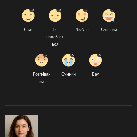
0
0
0
0
Лайк
Не
Люблю
Смішний
подобаєт
ься
0
0
0
Розгніван
Сумний
Вау
ий