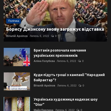
Політика
Борису Джонсону знову загрожує відставка
Віталій Архіпов
Липень 6, 2022
0
Британія розпочала навчання
українських призовників
Аліна Голубєва
Липень 6, 2022
0
Куди підуть гроші з кампанії "Народний
Байрактар"?
Віталій Архіпов
Липень 6, 2022
0
Українська художниця надихає шоу
"Dior"
Майя Емелина
Липень 6, 2022
0