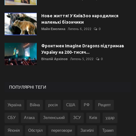
Нове життя! У КиївЗоо народилися
маленькі бізончики
Майя Емелина
Липень 6, 2022
0
Фронтмен Imagine Dragons підтримав
Україну на 200-тисяч...
Віталій Архіпов
Липень 5, 2022
0
ПОПУЛЯРНІ ТЕГИ
Україна
Війна
росія
США
РФ
Рецепт
СБУ
Атака
Зеленський
ЗСУ
Київ
удар
Японія
Обстріл
переговори
Загиблі
Трамп