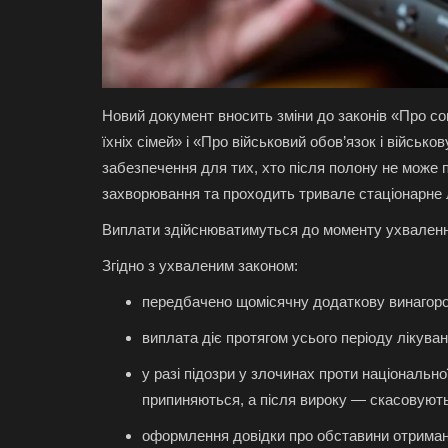
Новий документ вносить зміни до законів «Про со
їхніх сімей» і «Про військовий обов’язок і війсь
забезпечення для тих, хто після полону не може 
захворювання та проходить тривале стаціонарне 
Виплати здійснюватимуться до моменту ухвалення
Згідно з ухваленим законом:
передбачено щомісячну додаткову винагороду
виплата діє протягом усього періоду лікува
у разі підозри у злочинах проти національн
припиняються, а після вироку — скасовуют
оформлення довідки про обставини отриманн