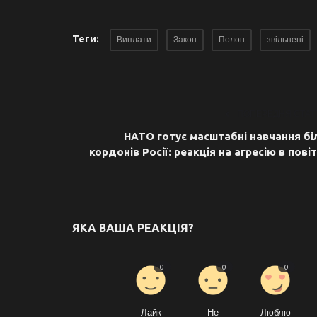
Теги:
Виплати
Закон
Полон
звільнені
ПОПЕРЕДНЯ СТАТ
НАТО готує масштабні навчання бі
кордонів Росії: реакція на агресію в повіт
ЯКА ВАША РЕАКЦІЯ?
0
0
0
Лайк
Не
Люблю