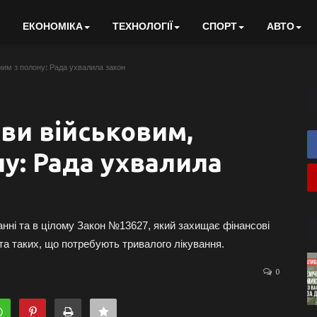
ЕКОНОМІКА
ТЕХНОЛОГІЇ
СПОРТ
АВТО
ним з полону: Рада ухвалила закон
ви військовим,
ну: Рада ухвалила
нні та в цілому Закон №13627, який захищає фінансові
та таких, що потребують тривалого лікування.
0