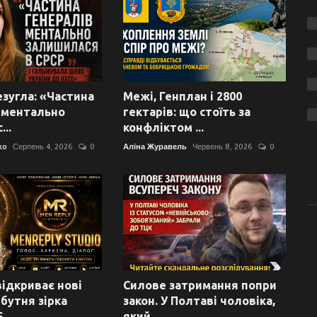
езугла: «Частина
Межі, Генплан і 2800
 ментально
гектарів: що стоїть за
..
конфліктом ...
ko
Серпень 4, 2026
0
Аліна Журавель
Червень 8, 2026
0
ідкриває нові
Силове затримання попри
йбутня зірка
закон. У Полтаві чоловіка,
...
який...