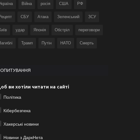
Україна
Війна
росія
США
РФ
Рецепт
СБУ
Атака
Зеленський
ЗСУ
Київ
удар
Японія
Обстріл
переговори
Загиблі
Трамп
Путін
НАТО
Смерть
ОПИТУВАННЯ
об ви хотіли читати на сайті
Політика
Кібербезпека
Хакерські новини
Новини з ДаркНета