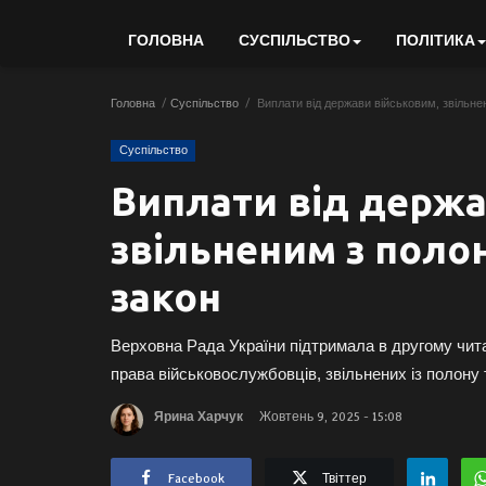
ГОЛОВНА
СУСПІЛЬСТВО
ПОЛІТИКА
Головна
Суспільство
Виплати від держави військовим, звільне
Суспільство
Виплати від держа
звільненим з поло
закон
Верховна Рада України підтримала в другому чита
права військовослужбовців, звільнених із полону 
Ярина Харчук
Жовтень 9, 2025 - 15:08
Facebook
Твіттер