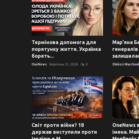
Термінова допомога для
Мар’яна Б
порятунку життя. Українка
генералів
бореть...
залишилас.
OneNews
Березень 13, 2026
0
Oleksii Marchen
Світ проти війни? 18
OneNews в
держав виступили проти
імена. Ма
Ізраїлю в М...
MenReply S