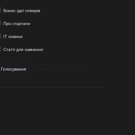
Бізнес ідеї спікерів
Про стартапи
ІТ новини
Статті для навчання
Голосування
Переглянути результати