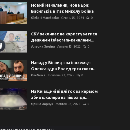
Новий Начальник, Нова Ера:
Васильків вітає Миколу Бойка
Oleksii Marchenko
Січень 15, 2024
0
СБУ закликає не користуватися
деякими telegram-каналами...
Альона Зюзіна
Липень 15, 2022
0
Напад у Вінниці: на іноземця
Олександра Роледерса скоєн...
OneNews
Жовтень 27, 2025
0
На Київщині підліток за кермом
збив школяра на пішохідн...
Ярина Харчук
Жовтень 8, 2025
0