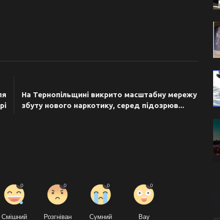
ТЯ
НАСТУПНА СТАТТЯ
ля
На Тернопільщині викрито масштабну мережу
рі
збуту нового наркотику, серед підозрюв...
0
0
0
0
Смішний
Розгніван
Сумний
Вау