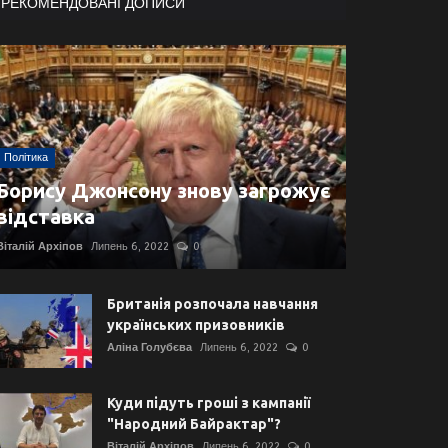
РЕКОМЕНДОВАНІ ДОПИСИ
Політика
Борису Джонсону знову загрожує
відставка
Віталій Архіпов
Липень 6, 2022
0
Британія розпочала навчання
українських призовників
Аліна Голубєва
Липень 6, 2022
0
Куди підуть гроші з кампанії
"Народний Байрактар"?
Віталій Архіпов
Липень 6, 2022
0