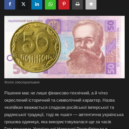
Галерея
Політика
Економіка
Технології
Спорт
Фото ілюстративне
Авто
Рішення має не лише фінансово-технічний, а й чітко
Відео
окреслений історичний та символічний характер. Назва
«копійка» вважається спадком російської імперської та
Мова
радянської традиції, тоді як «шаг» — автентична українська
грошова одиниця, яка використовувалася ще за часів
English
Ukraine
Гетьманщини, Української Народної Республіки та в