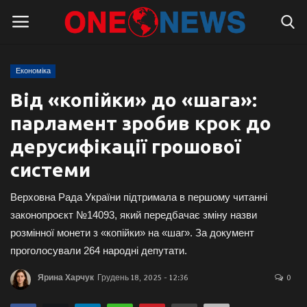
Економіка
Логін
Реєстрація
Від «копійки» до «шага»:
парламент зробив крок до
Головна
дерусифікації грошової
Контакти
системи
Про нас
Верховна Рада України підтримала в першому читанні
законопроєкт №14093, який передбачає зміну назви
Підтримати проєкт
розмінної монети з «копійки» на «шаг». За документ
проголосували 264 народні депутати.
Правила для блогерів
Ярина Харчук
Грудень 18, 2025 - 12:36
0
Суспільство