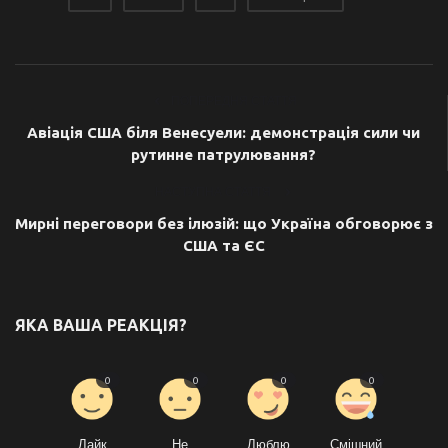
ПОПЕРЕДНЯ СТАТТЯ
Авіація США біля Венесуели: демонстрація сили чи
рутинне патрулювання?
НАСТУПНА СТАТТЯ
Мирні переговори без ілюзій: що Україна обговорює з
США та ЄС
ЯКА ВАША РЕАКЦІЯ?
0
0
0
0
Лайк
Не
Люблю
Смішний