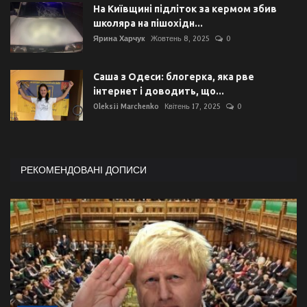
На Київщині підліток за кермом збив
школяра на пішохідн...
Ярина Харчук
Жовтень 8, 2025
0
Саша з Одеси: блогерка, яка рве
інтернет і доводить, що...
Oleksii Marchenko
Квітень 17, 2025
0
РЕКОМЕНДОВАНІ ДОПИСИ