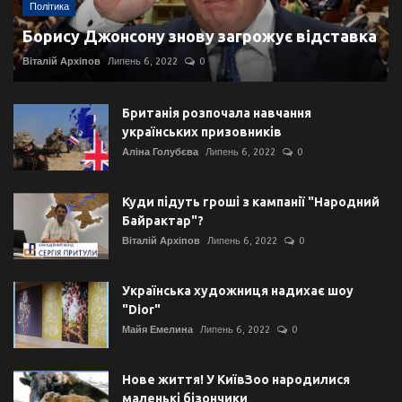
Політика
Борису Джонсону знову загрожує відставка
Віталій Архіпов
Липень 6, 2022
0
Британія розпочала навчання
українських призовників
Аліна Голубєва
Липень 6, 2022
0
Куди підуть гроші з кампанії "Народний
Байрактар"?
Віталій Архіпов
Липень 6, 2022
0
Українська художниця надихає шоу
"Dior"
Майя Емелина
Липень 6, 2022
0
Нове життя! У КиївЗоо народилися
маленькі бізончики