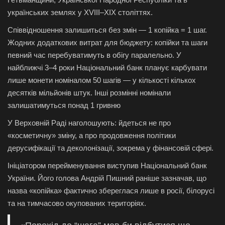
українських землях у XVIII–XIX століттях.
Співвідношення залишиться без змін — 1 копійка = 1 шаг.
Жодних додаткових витрат для бюджету: копійки та шаги
певний час перебуватимуть в обігу паралельно. У
найближчі 3–4 роки Національний банк планує карбувати
лише монети номіналом 50 шагів — у кількості кількох
десятків мільйонів штук. Інші розмінні номінали
залишатимуться понад 1 гривню
У Верховній Раді наголошують: йдеться не про
«косметичну» зміну, а про продовження політики
дерусифікації та деколонізації, зокрема у фінансовій сфері.
Ініціатором перейменування виступив Національний банк
України. Його голова Андрій Пишний раніше зазначав, що
назва «копійка» фактично збереглася лише в росії, білорусі
та на тимчасово окупованих територіях.