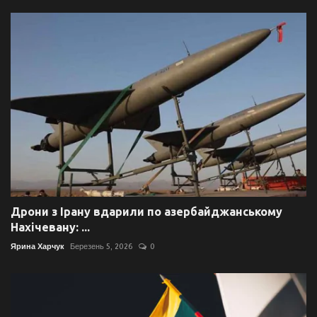
Дрони з Ірану вдарили по азербайджанському
Нахічевану: ...
Ярина Харчук
Березень 5, 2026
0