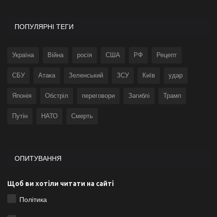
ПОПУЛЯРНІ ТЕГИ
Україна
Війна
росія
США
РФ
Рецепт
СБУ
Атака
Зеленський
ЗСУ
Київ
удар
Японія
Обстріл
переговори
Загиблі
Трамп
Путін
НАТО
Смерть
ОПИТУВАННЯ
Щоб ви хотіли читати на сайті
Політика