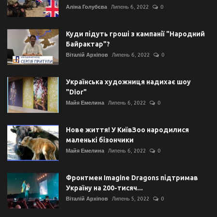
Аліна Голубєва
Липень 6, 2022
0
Куди підуть гроші з кампанії "Народний
Байрактар"?
Віталій Архіпов
Липень 6, 2022
0
Українська художниця надихає шоу
"Dior"
Майя Емелина
Липень 6, 2022
0
Нове життя! У КиївЗоо народилися
маленькі бізончики
Майя Емелина
Липень 6, 2022
0
Фронтмен Imagine Dragons підтримав
Україну на 200-тисяч...
Віталій Архіпов
Липень 5, 2022
0