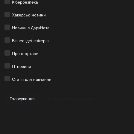
Кібербезпека
Хакерські новини
Новини з ДаркНета
Бізнес ідеї спікерів
Про стартапи
ІТ новини
Статті для навчання
Голосування
Переглянути результати