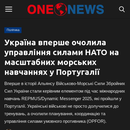
Політика
Логін
Реєстрація
Україна вперше очолила
управління силами НАТО на
Головна
масштабних морських
Контакти
навчаннях у Португалії
Про нас
Вперше в історії Альянсу Військово-Морські Сили Збройних
Сил України стали керівним елементом під час міжнародних
Підтримати проєкт
навчань REPMUS/Dynamic Messenger 2025, які пройшли у
Португалії. Українські військові не просто долучилися до
Правила для блогерів
тренувань, а очолили планування, координацію та
управління силами умовного противника (OPFOR).
Суспільство