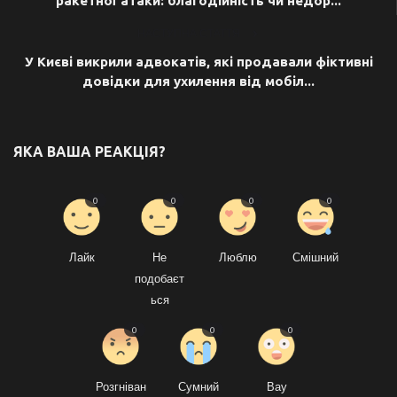
ракетної атаки: благодійність чи недор...
НАСТУПНА СТАТТЯ
У Києві викрили адвокатів, які продавали фіктивні
довідки для ухилення від мобіл...
ЯКА ВАША РЕАКЦІЯ?
0
0
0
0
Лайк
Не
Люблю
Смішний
подобаєт
ься
0
0
0
Розгніван
Сумний
Вау