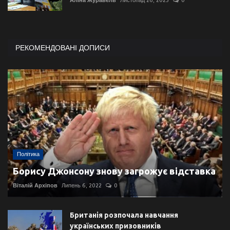
Аліна Журавель
Листопад 26, 2025
0
РЕКОМЕНДОВАНІ ДОПИСИ
Політика
Борису Джонсону знову загрожує відставка
Віталій Архіпов
Липень 6, 2022
0
Британія розпочала навчання
українських призовників