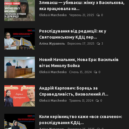
Зливаєш — убиваєш: жінку з Василькова,
яка працювала на...
Oleksii Marchenko
Червень 21, 2025
0
Розслідування від редакції: як у
Святошинському КДЦ пер...
Аліна Журавель
Вересень 17, 2025
3
Новий Начальник, Нова Ера: Васильків
вітає Миколу Бойка
Oleksii Marchenko
Січень 15, 2024
0
Андрій Карпович: Борець за
Справедливість, Визволений Л...
Oleksii Marchenko
Травень 11, 2024
0
Коли керівництво каже «все схвачено»:
розслідування КДЦ...