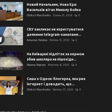
Новий Начальник, Нова Ера:
Васильків вітає Миколу Бойка
Oleksii Marchenko
Січень 15, 2024
0
СБУ закликає не користуватися
деякими telegram-каналами...
Альона Зюзіна
Липень 15, 2022
0
На Київщині підліток за кермом
збив школяра на пішохідн...
Ярина Харчук
Жовтень 8, 2025
0
Саша з Одеси: блогерка, яка рве
інтернет і доводить, що...
Oleksii Marchenko
Квітень 17, 2025
0