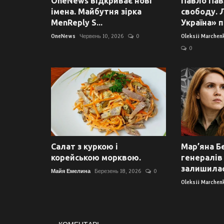
OneNews відкриває нові
Павло Пав
імена. Майбутня зірка
свободу. 
MenReply S...
Україна» п.
OneNews
Червень 10, 2026
0
Oleksii Marchen
0
Салат з куркою і
Мар’яна Б
корейською морквою.
генералів
залишилас.
Майя Емелина
Березень 18, 2026
0
Oleksii Marchen