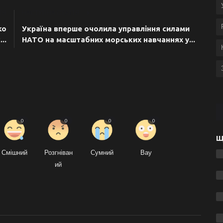
ТЯ
НАСТУПНА СТАТТЯ
ко
Україна вперше очолила управління силами
..
НАТО на масштабних морських навчаннях у...
0
0
0
0
Щ
Смішний
Розгніван
Сумний
Вау
ий