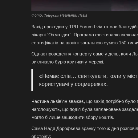
Фото: Telegram Реальний Львів
Захід проходив у ТРЦ Forum Lviv та мав благодій
лікарні "Охматдит". Програма фестивалю включала
сертифікатів на шопінг загальною сумою 150 тися
Однак проведення концерту саме у день, коли Ль
викликало бурю критики у мережі.
«Немає слів… святкувати, коли у міст
користувачі у соцмережах.
Частина львів’ян вважає, що захід потрібно було 
наголошують, що подія була запланована заздалег
могло б лише зашкодити збору коштів.
Сама Надя Дорофєєва зранку того ж дня розповіла
обстрілу: