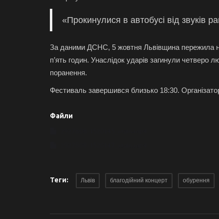
«Прокинулися в автобусі від звуків р
За даними ДСНС, 5 жовтня Львівщина пережила н
п’ять годин. Унаслідок ударів загинули четверо л
поранення.
Фестиваль завершився близько 18:30. Організато
Файли
2927808-1520145_main.mp4
2927808-1520147_main.mp4
Теги:
Львів
благодійний концерт
обурення