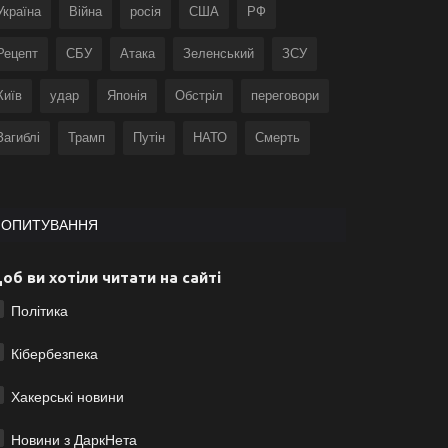
Україна
Війна
росія
США
РФ
Рецепт
СБУ
Атака
Зеленський
ЗСУ
Київ
удар
Японія
Обстріл
переговори
Загиблі
Трамп
Путін
НАТО
Смерть
ОПИТУВАННЯ
об ви хотіли читати на сайті
Політика
Кібербезпека
Хакерські новини
Новини з ДаркНета