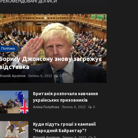
РЕКОМЕНДОВАНІ ДОПИСИ
Політика
Борису Джонсону знову загрожує
відставка
Віталій Архіпов
Липень 6, 2022
0
Британія розпочала навчання
українських призовників
Аліна Голубєва
Липень 6, 2022
0
Куди підуть гроші з кампанії
"Народний Байрактар"?
Віталій Архіпов
Липень 6, 2022
0