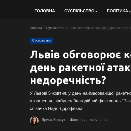
ГОЛОВНА
СУСПІЛЬСТВО
ПОЛІТИКА
Головна
Суспільство
Львів обговорює концерт Дорофєєвої у де
Суспільство
Львів обговорює к
день ракетної атак
недоречність?
У Львові 5 жовтня, у день наймасованішої ракетн
вторгнення, відбувся благодійний фестиваль "Раз
співачка Надя Дорофєєва.
Ярина Харчук
Жовтень 6, 2025 - 13:29