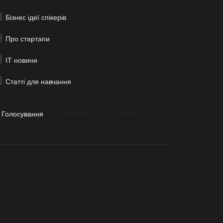
Бізнес ідеї спікерів
Про стартапи
ІТ новини
Статті для навчання
Голосування
Переглянути результати