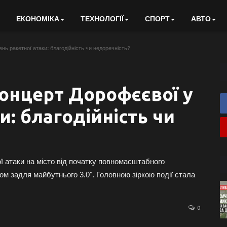
ЕКОНОМІКА
ТЕХНОЛОГІЇ
СПОРТ
АВТО
нь ракетної атаки: благодійність чи недоречність?
онцерт Дорофєєвої у
и: благодійність чи
ої атаки на місто від початку повномасштабного
ом задля майбутнього 3.0". Головною зіркою події стала
0