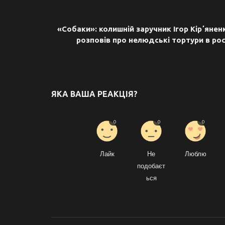
ПОПЕРЕДНЯ СТАТ
«Собаки»: колишній заручник Ігор Кірʼянен
розповів про нелюдські тортури в рос.
ЯКА ВАША РЕАКЦІЯ?
0
0
0
Лайк
Не
Люблю
подобаєт
ься