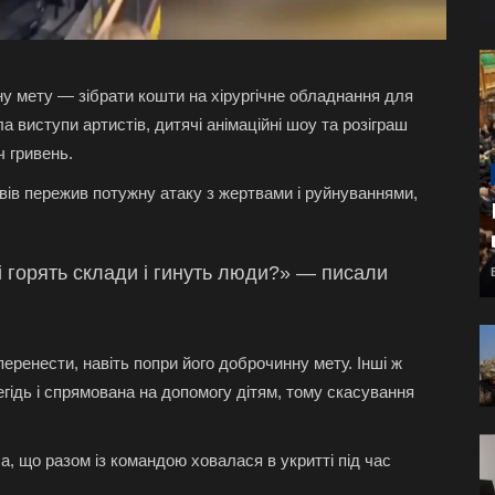
ну мету — зібрати кошти на хірургічне обладнання для
 виступи артистів, дитячі анімаційні шоу та розіграш
ч гривень.
вів пережив потужну атаку з жертвами і руйнуваннями,
і горять склади і гинуть люди?» — писали
перенести, навіть попри його доброчинну мету. Інші ж
ідь і спрямована на допомогу дітям, тому скасування
, що разом із командою ховалася в укритті під час