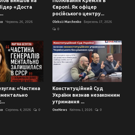
лов вийшов на
Полювання Кремля в
Лідер «Доста
Європі. Як офіцер
..
російського центру...
ko
Червень 26, 2026
Oleksii Marchenko
Березень 17, 2026
0
езугла: «Частина
Конституційний Суд
 ментально
України визнав незаконним
..
утримання ...
ko
Серпень 4, 2026
0
OneNews
Квітень 1, 2026
0