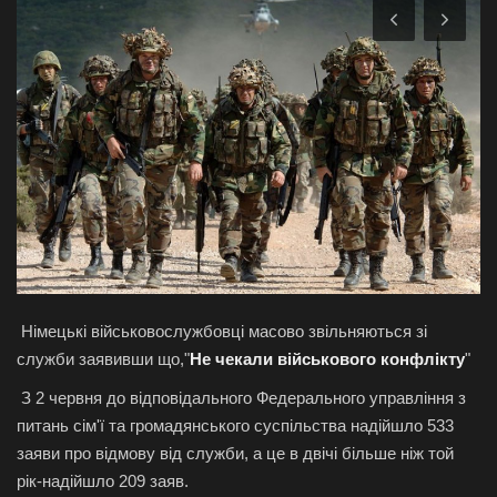
Галерея
Політика
Економіка
Технології
Спорт
Авто
Німецькі військовослужбовці масово звільняються зі
служби заявивши що,"
Не чекали військового конфлікту
"
Відео
З 2 червня до відповідального Федерального управління з
питань сім'ї та громадянського суспільства надійшло 533
Мова
заяви про відмову від служби, а це в двічі більше ніж той
English
Ukraine
рік-надійшло 209 заяв.