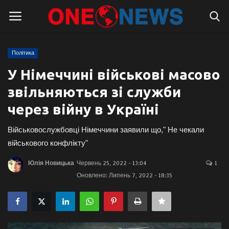
Політика
Логін
Реєстрація
У Німеччині військові масово
звільняються зі служби
Головна
через війну в Україні
Контакти
Військовослужбовці Німеччини заявили що," Не чекали
Про нас
військового конфлікту"
Юлія Новицька
Червень 25, 2022 - 13:04
1
Підтримати проєкт
Оновлено: Липень 7, 2022 - 18:35
Правила для блогерів
Суспільство