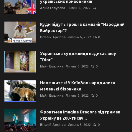
українських призовників
Аліна Голубєва
Липень 6, 2022
0
Куди підуть гроші з кампанії "Народний
Байрактар"?
Віталій Архіпов
Липень 6, 2022
0
Українська художниця надихає шоу
"Dior"
Майя Емелина
Липень 6, 2022
0
Нове життя! У КиївЗоо народилися
маленькі бізончики
Майя Емелина
Липень 6, 2022
0
Фронтмен Imagine Dragons підтримав
Україну на 200-тисяч...
Віталій Архіпов
Липень 5, 2022
0