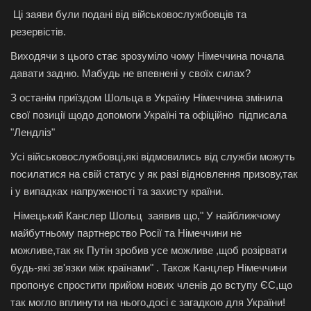
Ці заяви були подані від військовослужбовців та
резервістів.
Виходячи з цього стає зрозуміло чому Німеччина почала
давати задню. Мабудь не впевнені у своїх силах?
З останім приїздом Шольца в Україну Німеччина змінила
свої позиції щодо допомоги Україні та офіційно підписала
"Лендліз"
Усі військовослужбовці,які відмовились від служби можуть
посилатися на свій статус у як разі відновлення призову,так
і у випадках напруженості та захисту країни.
Німецький Канслер Шольц заявив що," У найближчому
майбутньому партнерство Росії та Німеччини не
можливе,так як Путін зробив усе можливе ,щоб розірвати
будь-які зв'язки між країнами" . Також Канцлер Німеччини
пропонує спростити прийом нових членів до вступу ЄС,що
так могло вплинути на нього,досі є загадкою для України!