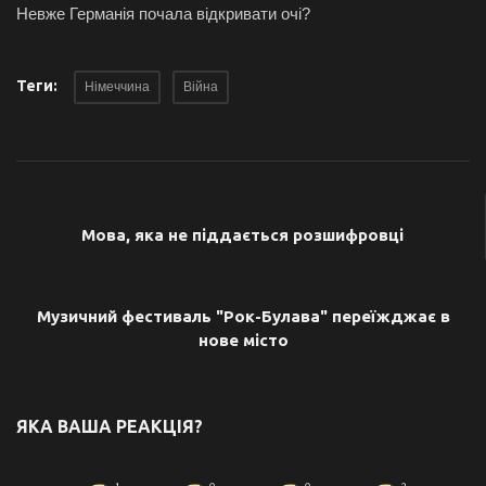
Невже Германія почала відкривати очі?
Теги:
Німеччина
Війна
ПОПЕРЕДНЯ СТАТТЯ
Mова, яка не піддається розшифровці
НАСТУПНА СТАТТЯ
Музичний фестиваль "Рок-Булава" переїжджає в
нове місто
ЯКА ВАША РЕАКЦІЯ?
1
0
0
2