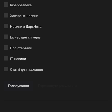
Кібербезпека
Хакерські новини
Новини з ДаркНета
Бізнес ідеї спікерів
Про стартапи
ІТ новини
Статті для навчання
Голосування
Переглянути результати