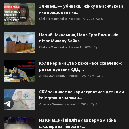
Зливаєш — убиваєш: жінку з Василькова,
яка працювала на...
Oleksii Marchenko
Червень 21, 2025
0
Новий Начальник, Нова Ера: Васильків
вітає Миколу Бойка
Oleksii Marchenko
Січень 15, 2024
0
Коли керівництво каже «все схвачено»:
розслідування КДЦ...
Аліна Журавель
Листопад 26, 2025
0
СБУ закликає не користуватися деякими
telegram-каналами...
Альона Зюзіна
Липень 15, 2022
0
На Київщині підліток за кермом збив
школяра на пішохідн...