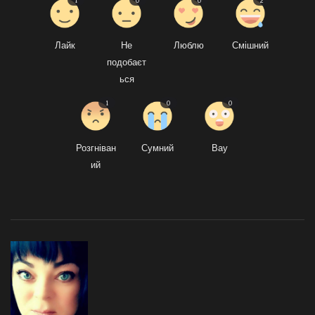
Лайк
Не
Люблю
Смішний
подобаєт
ься
1
0
0
Розгніван
Сумний
Вау
ий