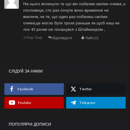
На нього вплинуло те що він побачив своїми очима ,є
пословиця, сто раз почуте воно враження не
викличе, як те, що один раз побачиш своїми
очима,це могло бути трохи раньше як щоб наш не
лох 42 рочки не лоханувся з Штаймаєром ,
4 Роки Тому
Відповідати
Лайк (
0
)
СЛІДУЙ ЗА НАМИ
Facebook
Twitter
Youtube
Telegram
ПОПУЛЯРНІ ДОПИСИ