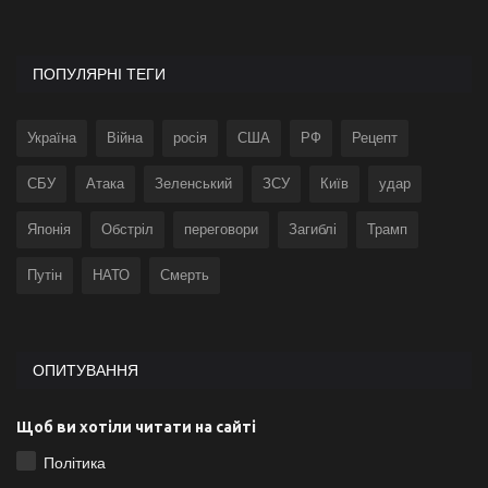
ПОПУЛЯРНІ ТЕГИ
Україна
Війна
росія
США
РФ
Рецепт
СБУ
Атака
Зеленський
ЗСУ
Київ
удар
Японія
Обстріл
переговори
Загиблі
Трамп
Путін
НАТО
Смерть
ОПИТУВАННЯ
Щоб ви хотіли читати на сайті
Політика