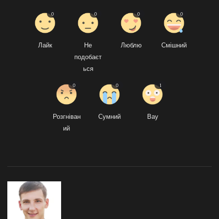
0
0
0
0
Лайк
Не
Люблю
Смішний
подобаєт
ься
0
0
1
Розгніван
Сумний
Вау
ий