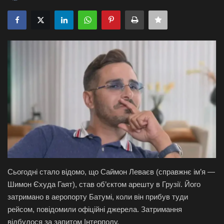
Галерея
Політика
Економіка
Технології
Спорт
Авто
Відео
Сьогодні стало відомо, що Саймон Леваєв (справжнє ім’я —
Шимон Єхуда Гаят), став об’єктом арешту в Грузії. Його
Мова
затримано в аеропорту Батумі, коли він прибув туди
рейсом, повідомили офіційні джерела. Затримання
English
Ukraine
відбулося за запитом Інтерполу.