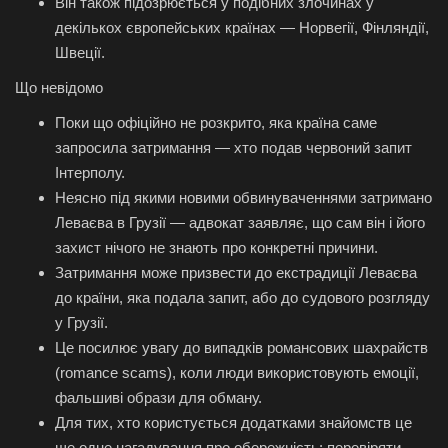
Він також підозрюється у подібних злочинах у
декількох європейських країнах — Норвегії, Фінляндії,
Швеції.
Що невідомо
Поки що офіційно не розкрито, яка країна саме
запросила затримання — хто подав червоний запит
Інтерполу.
Неясно під якими новими обвинуваченнями затримано
Леваєва в Грузії — адвокат заявляє, що сам він і його
захист нічого не знають про конкретні причини.
Затримання може призвести до екстрадиції Леваєва
до країни, яка подала запит, або до судового розгляду
у Грузії.
Це посилює увагу до випадків романсових шахрайств
(romance scams), коли люди використовують емоції,
фальшиві образи для обману.
Для тих, хто користується додатками знайомств це
ще одне нагадування про обережність: перевіряти