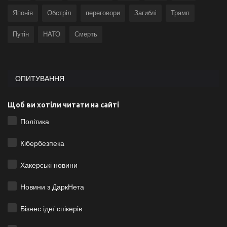
Японія
Обстріл
переговори
Загиблі
Трамп
Путін
НАТО
Смерть
ОПИТУВАННЯ
Щоб ви хотіли читати на сайті
Політика
Кібербезпека
Хакерські новини
Новини з ДаркНета
Бізнес ідеї спікерів