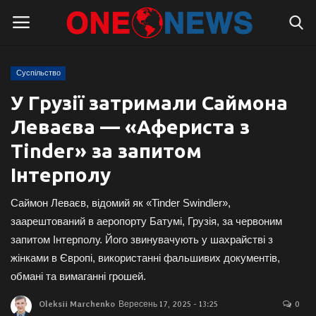
Суспільство
Логін
Реєстрація
У Грузії затримали Саймона
Леваєва — «Афериста з
Головна
Tinder» за запитом
Контакти
Інтерполу
Про нас
Саймон Леваєв, відомий як «Tinder Swindler»,
заарештований в аеропорту Батумі, Грузія, за червоним
Підтримати проєкт
запитом Інтерполу. Його звинувачують у шахрайстві з
жінками в Європі, використанні фальшивих документів,
Правила для блогерів
обмані та вимаганні грошей.
Суспільство
Oleksii Marchenko
Вересень 17, 2025 - 13:25
0