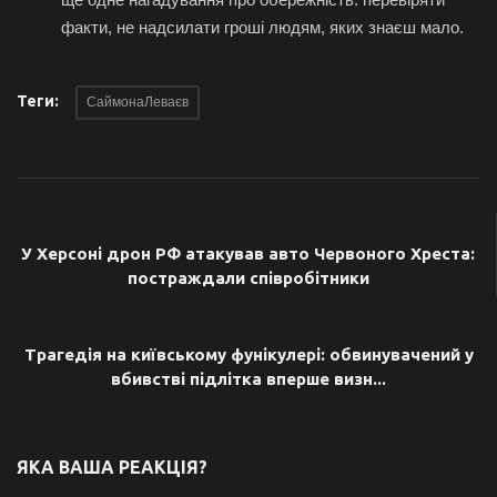
факти, не надсилати гроші людям, яких знаєш мало.
Теги:
СаймонаЛеваєв
ПОПЕРЕДНЯ СТАТТЯ
У Херсоні дрон РФ атакував авто Червоного Хреста:
постраждали співробітники
НАСТУПНА СТАТТЯ
Трагедія на київському фунікулері: обвинувачений у
вбивстві підлітка вперше визн...
ЯКА ВАША РЕАКЦІЯ?