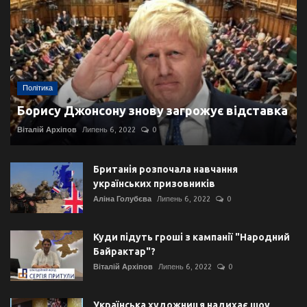
Політика
Борису Джонсону знову загрожує відставка
Віталій Архіпов
Липень 6, 2022
0
Британія розпочала навчання
українських призовників
Аліна Голубєва
Липень 6, 2022
0
Куди підуть гроші з кампанії "Народний
Байрактар"?
Віталій Архіпов
Липень 6, 2022
0
Українська художниця надихає шоу