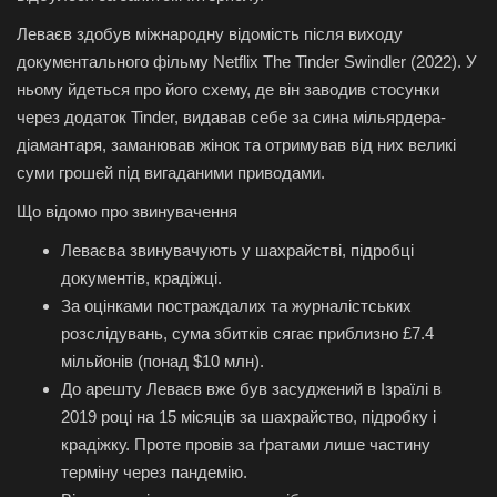
Леваєв здобув міжнародну відомість після виходу
документального фільму Netflix The Tinder Swindler (2022). У
ньому йдеться про його схему, де він заводив стосунки
через додаток Tinder, видавав себе за сина мільярдера-
діамантаря, заманював жінок та отримував від них великі
суми грошей під вигаданими приводами.
Що відомо про звинувачення
Леваєва звинувачують у шахрайстві, підробці
документів, крадіжці.
За оцінками постраждалих та журналістських
розслідувань, сума збитків сягає приблизно £7.4
мільйонів (понад $10 млн).
До арешту Леваєв вже був засуджений в Ізраїлі в
2019 році на 15 місяців за шахрайство, підробку і
крадіжку. Проте провів за ґратами лише частину
терміну через пандемію.