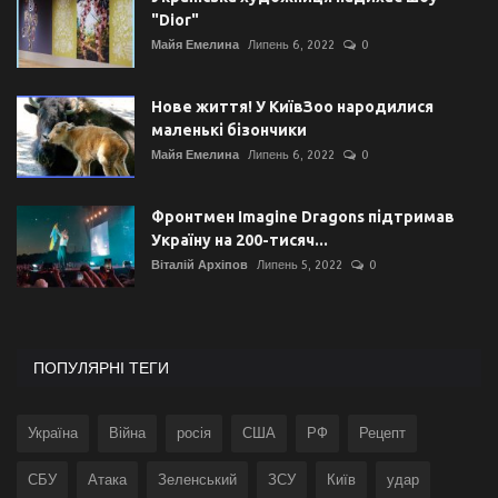
"Dior"
Майя Емелина
Липень 6, 2022
0
Нове життя! У КиївЗоо народилися
маленькі бізончики
Майя Емелина
Липень 6, 2022
0
Фронтмен Imagine Dragons підтримав
Україну на 200-тисяч...
Віталій Архіпов
Липень 5, 2022
0
ПОПУЛЯРНІ ТЕГИ
Україна
Війна
росія
США
РФ
Рецепт
СБУ
Атака
Зеленський
ЗСУ
Київ
удар