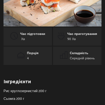
Галерея
Політика
Економіка
Час підготовки
Час приготування
Хв
90 Хв
Технології
Порція
Складність
Спорт
4
Середній рівень
Авто
Відео
Інгредієнти
Рис круглозернистий 200 г
Мова
Сьомга 200 г
English
Ukraine