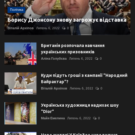
Політика
Борису Джонсону знову загрожує відставка
Віталій Архіпов
Липень 6, 2022
0
Британія розпочала навчання
українських призовників
Аліна Голубєва
Липень 6, 2022
0
Куди підуть гроші з кампанії "Народний
Байрактар"?
Віталій Архіпов
Липень 6, 2022
0
Українська художниця надихає шоу
"Dior"
Майя Емелина
Липень 6, 2022
0
Нове життя! У КиївЗоо народилися