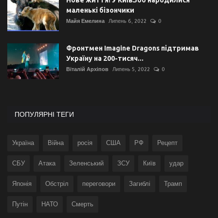
маленькі бізончики
Майя Емелина
Липень 6, 2022
0
Фронтмен Imagine Dragons підтримав
Україну на 200-тисяч...
Віталій Архіпов
Липень 5, 2022
0
ПОПУЛЯРНІ ТЕГИ
Україна
Війна
росія
США
РФ
Рецепт
СБУ
Атака
Зеленський
ЗСУ
Київ
удар
Японія
Обстріл
переговори
Загиблі
Трамп
Путін
НАТО
Смерть