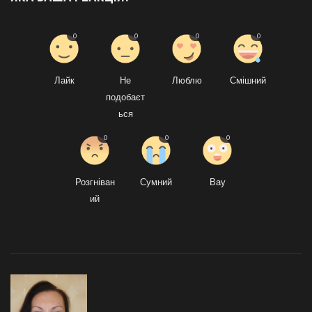
0
0
0
0
Лайк
Не
Люблю
Смішний
подобаєт
ься
0
0
0
Розгніван
Сумний
Вау
ий