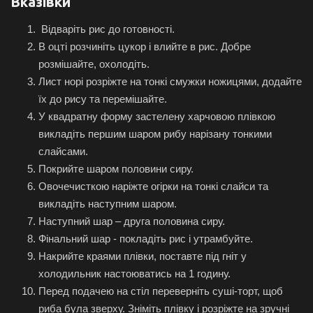
Вказівки
Відваріть рис до готовності.
В оцті розчиніть цукор і влийте в рис. Добре
розмішайте, охолодіть.
Лист норі розріжте на тонкі смужки ножицями, додайте
їх до рису та перемішайте.
У квадратну форму застелену харчовою плівкою
викладіть першим шаром рибу нарізану тонкими
слайсами.
Покрийте шаром половини сиру.
Овочечисткою наріжте огірки на тонкі слайси та
викладіть наступним шаром.
Наступний шар – друга половина сиру.
Фінальний шар - покладіть рис і утрамбуйте.
Накрийте краями плівки, поставте під гніт у
холодильник настоюватись на 1 годину.
Перед подачею на стіл переверніть суші-торт, щоб
риба була зверху. Зніміть плівку і розріжте на зручні