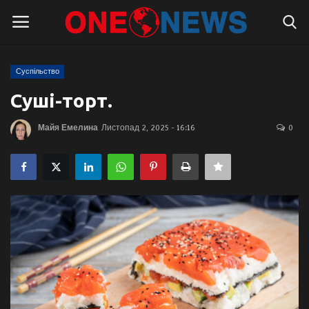
Суспільство
Логін
Реєстрація
Суші-торт.
Головна
Майя Емелина
Листопад 2, 2025 - 16:16
0
Контакти
Про нас
Підтримати проєкт
Правила для блогерів
Суспільство