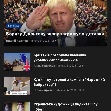
Політика
Борису Джонсону знову загрожує відставка
Віталій Архіпов
Липень 6, 2022
0
Британія розпочала навчання
українських призовників
Аліна Голубєва
Липень 6, 2022
0
Куди підуть гроші з кампанії "Народний
Байрактар"?
Віталій Архіпов
Липень 6, 2022
0
Українська художниця надихає шоу
"Dior"