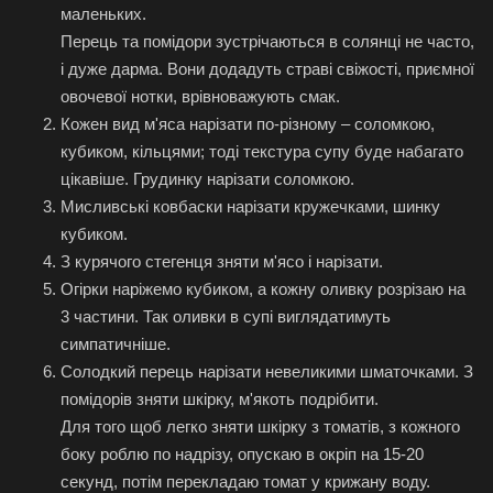
маленьких.
Перець та помідори зустрічаються в солянці не часто,
і дуже дарма. Вони додадуть страві свіжості, приємної
овочевої нотки, врівноважують смак.
Кожен вид м'яса нарізати по-різному – соломкою,
кубиком, кільцями; тоді текстура супу буде набагато
цікавіше.
Грудинку нарізати соломкою.
Мисливські ковбаски нарізати кружечками, шинку
кубиком.
З курячого стегенця зняти м'ясо і нарізати.
Огірки наріжемо кубиком, а кожну оливку розрізаю на
3 частини. Так оливки в супі виглядатимуть
симпатичніше.
Солодкий перець нарізати невеликими шматочками. З
помідорів зняти шкірку, м'якоть подрібити.
Для того щоб легко зняти шкірку з томатів, з кожного
боку роблю по надрізу, опускаю в окріп на 15-20
секунд, потім перекладаю томат у крижану воду.