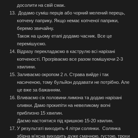
досолити на свій смак.
Додамо суміш перців або чорний мелений перець,
копчену паприку. Якщо немає копченої паприки,
беремо звичайну.
Також на цьому етапі додамо часник. Все це
перемішуємо.
Відразу перекладаємо в каструлю всі нарізані
копченості. Прогріваємо все разом помішуючи 2-3
хвилини.
Заливаємо окропом 2 л. Страва вийде і так
насиченою, тому бульйон додавати не потрібно. Але
це вже за бажанням.
Вливаємо сік половини лимона та додаю нарізані
оливки. Дамо прокипіти на невеликому вогні
приблизно 15 хвилин.
Даємо настоятися під кришкою 15-20 хвилин.
У результаті виходить 4 літри солянки. Солянка
збірна м'ясна виходить дуже смачною, густою, трохи