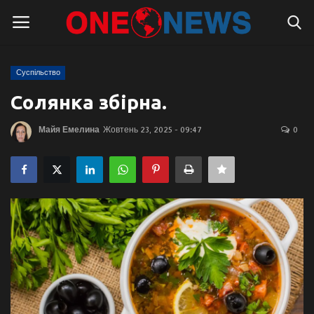
Суспільство
Логін
Реєстрація
Солянка збірна.
Головна
Майя Емелина
Жовтень 23, 2025 - 09:47
0
Контакти
Про нас
Підтримати проєкт
Правила для блогерів
Суспільство