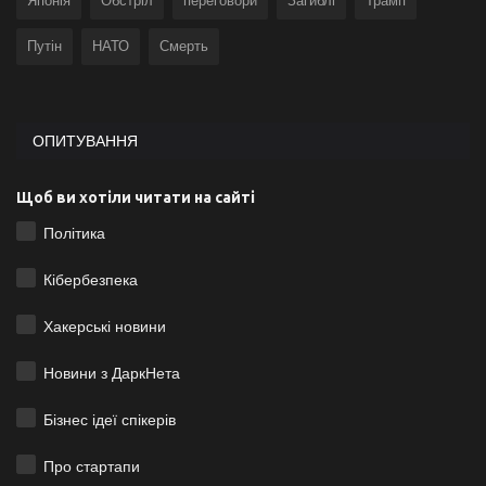
Японія
Обстріл
переговори
Загиблі
Трамп
Путін
НАТО
Смерть
ОПИТУВАННЯ
Щоб ви хотіли читати на сайті
Політика
Кібербезпека
Хакерські новини
Новини з ДаркНета
Бізнес ідеї спікерів
Про стартапи