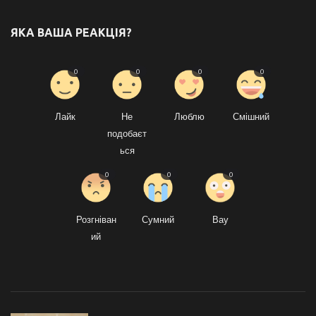
ЯКА ВАША РЕАКЦІЯ?
0
0
0
0
Лайк
Не
Люблю
Смішний
подобаєт
ься
0
0
0
Розгніван
Сумний
Вау
ий