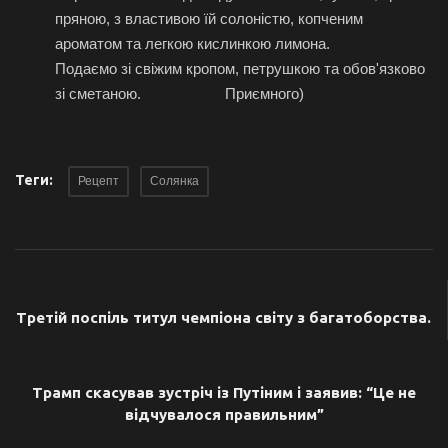
пряною, з властивою їй солоністю, копченим
ароматом та легкою кислинкою лимона.
Подаємо зі свіжим кропом, петрушкою та обов'язково
зі сметаною. Приємного)
Теги:
Рецепт
Солянка
ПОПЕРЕДНЯ СТАТТЯ
Третій поспіль титул чемпіона світу з багатоборства.
НАСТУПНА СТАТТЯ
Трамп скасував зустріч із Путіним і заявив: “Це не
відчувалося правильним”