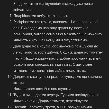
Завдяки таким маніпуляціям шкірка дуже легко
знімається.
Подрібнюємо цибулю та часник.
Розігріваємо каструлю, вливаємо 1 ст.л. рослинної
олії. Викладаємо нарізану грудинку, постійно
помішуючи, витоплюємо з неї максимально можливу
кількість жиру. На ньому ми й готуватимемо.
Далі додаємо цибулю, обсмажуємо помішуючи до
легкої золотистості цибулі. Сюди ж додаємо томатну
пасту. Якщо томатну пасту добре просмажити, в ній
розкриється солодкість, яка там є. Смак стане
м'якшим, ніжнішим і піде зайва кислотність.
Додамо в каструлю огірки, протушкуємо ще хвилини
зо три.
Намагайтеся постійно помішувати.
Туди ж викладаємо перець. Тушимо помішуючи ще
кілька хвилин. Додамо томати, перемішуємо.
Посоліть спочатку трохи, в кінці завжди можна