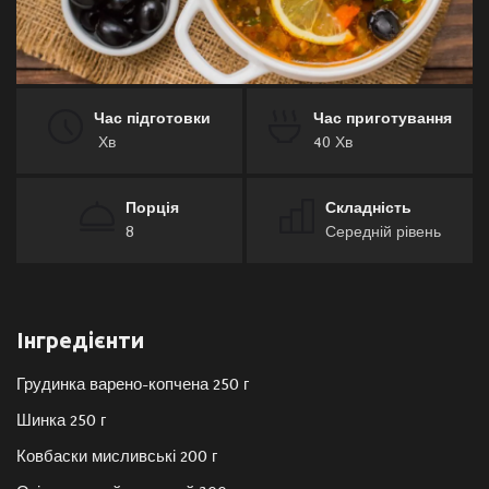
Галерея
Політика
Час підготовки
Час приготування
Хв
40 Хв
Економіка
Технології
Порція
Складність
8
Середній рівень
Спорт
Авто
Інгредієнти
Відео
Грудинка варено-копчена 250 г
Шинка 250 г
Мова
Ковбаски мисливські 200 г
English
Ukraine