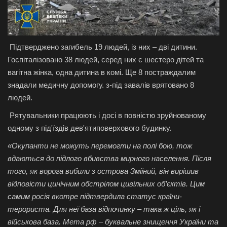
Підтверджено загибель 19 людей, із них – дві дитини.
Госпіталізовано 38 людей, серед них є шестеро дітей та
вагітна жінка, одна дитина в комі. Ще 8 постраждалим
знадали медичну допомогу. з-під завалів врятовано 8
людей.
Рятувальники працюють і досі в повністю зруйнованому
одному з під'їздів дев'ятиповерхового будинку.
«Окупанти не можуть перемогти на полі бою, тож
вдаються до підлого вбивства мирного населення. Після
того, як ворога вибили з острова Зміїний, він вирішив
відповісти цинічним обстрілом цивільних об’єктів. Цим
самим росія вкотре підтвердила статус країни-
терориста. Для неї база відпочинку – така ж ціль, як і
військова база. Мета рф – буквальне знищення України та