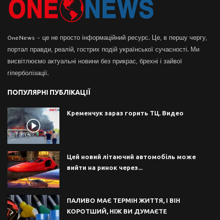
OneNews – це не просто інформаційний ресурс. Це, в першу чергу,
портал правди, реалій, гострих подій української сучасності. Ми
висвітлюємо актуальні новини без прикрас, брехні і зайвої
гіперболізації.
ПОПУЛЯРНІ ПУБЛІКАЦІЇ
Кременчук зараз горить ТЦ. Видео
Цей новий літаючий автомобіль може
вийти на ринок через...
ПАЛИВО МАЄ ТЕРМІН ЖИТТЯ, І ВІН
КОРОТШИЙ, НІЖ ВИ ДУМАЄТЕ