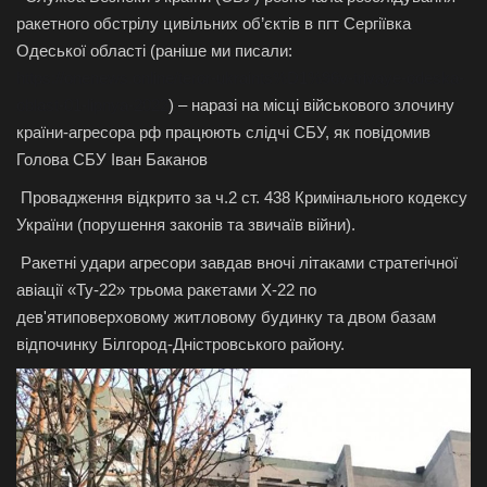
ракетного обстрілу цивільних об’єктів в пгт Сергіївка
Одеської області (раніше ми писали:
https://onenews.online/teror-ukraints%D1%96v-trivaye-odeska-
oblast-01-lipnya-2022
) – наразі на місці військового злочину
країни-агресора рф працюють слідчі СБУ, як повідомив
Голова СБУ Іван Баканов
Провадження відкрито за ч.2 ст. 438 Кримінального кодексу
України (порушення законів та звичаїв війни).
Ракетні удари агресори завдав вночі літаками стратегічної
авіації «Ту-22» трьома ракетами Х-22 по
дев'ятиповерховому житловому будинку та двом базам
відпочинку Білгород-Дністровського району.