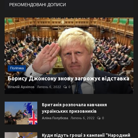
РЕКОМЕНДОВАНІ ДОПИСИ
Політика
Борису Джонсону знову загрожує відставка
Віталій Архіпов
Липень 6, 2022
0
Британія розпочала навчання
українських призовників
Аліна Голубєва
Липень 6, 2022
0
Куди підуть гроші з кампанії "Народний