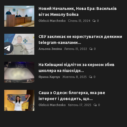
Новий Начальник, Нова Ера: Васильків
вітає Миколу Бойка
Oleksii Marchenko
Січень 15, 2024
0
СБУ закликає не користуватися деякими
telegram-каналами...
Альона Зюзіна
Липень 15, 2022
0
На Київщині підліток за кермом збив
школяра на пішохідн...
Ярина Харчук
Жовтень 8, 2025
0
Саша з Одеси: блогерка, яка рве
інтернет і доводить, що...
Oleksii Marchenko
Квітень 17, 2025
0