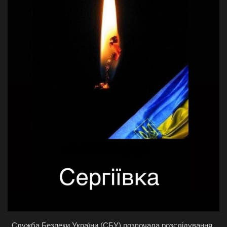
Галерея
Політика
Економіка
Технології
Спорт
Авто
Відео
Мова
English
Ukraine
Служба Безпеки України (СБУ) розпочала розслідування