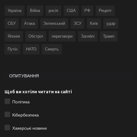
Україна
Війна
росія
США
РФ
Рецепт
СБУ
Атака
Зеленський
ЗСУ
Київ
удар
Японія
Обстріл
переговори
Загиблі
Трамп
Путін
НАТО
Смерть
ОПИТУВАННЯ
Щоб ви хотіли читати на сайті
Політика
Кібербезпека
Хакерські новини