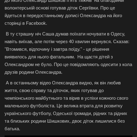
до якого Олександр Шишков п'ять тижнів на благодійній
волонтерській основі готував діток Сергіївки. Про це
йдеться в передостанньому дописі Олександра на його
сторінці в Facebook.
В ту страшну ніч Саша думав поїхати ночувати в Одесу,
навіть виїхав, але потім через 40 хвилин вернувся. Сказав:
"Втомився, відпочину і завтра поїду." - це рішення
виявилось для нього фатальним. На щастя дітей з
Олександром не було. Про це повідомляють одесити з кола
друзів родини Олександра.
А в останньому відео Олександра видно, як він любив
життя, свою справу та діточок, яких готував до
чемпіонського майбутнього та вірив в успіхи кожного свого
маленького футболіста. Це велика втрата для розвитку
українського футболу, Одеської громади, рідних та рідних
та близьких родини Шишкових, двоє діток лишилися без
батька.