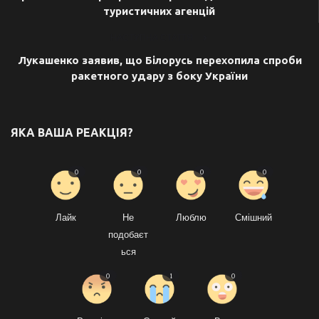
туристичних агенцій
НАСТУПНА СТАТТЯ
Лукашенко заявив, що Білорусь перехопила спроби
ракетного удару з боку України
ЯКА ВАША РЕАКЦІЯ?
0
0
0
0
Лайк
Не
Люблю
Смішний
подобаєт
ься
0
1
0