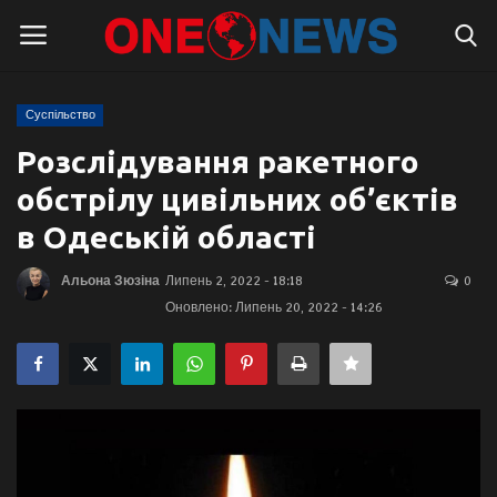
Суспільство
Логін
Реєстрація
Розслідування ракетного
обстрілу цивільних об’єктів
Головна
в Одеській області
Контакти
Альона Зюзіна
Липень 2, 2022 - 18:18
0
Оновлено: Липень 20, 2022 - 14:26
Про нас
Підтримати проєкт
Правила для блогерів
Суспільство