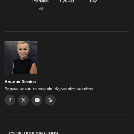
Розгніван
Сумний
Вау
ий
Альона Зюзіна
Ведуча новин та заходів. Журналіст-аналітик.
СХОЖІ ПОВІДОМЛЕННЯ