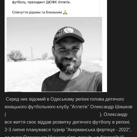
Серед них відомий в Одеському регіоні голова дитячого
юнацького футбольного клубу "Атлетік" Олександр Шишков
(
https://www.facebook.com/athletic.club.odessa
). Олександр
все життя своє віддав розвитку дитячого футболу в регіоні.
2-3 липня планувався турнір "Акерманська фортеця - 2022",