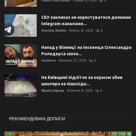
Oleksii Marchenko
Січень 15, 2024
0
СБУ закликає не користуватися деякими
telegram-каналами...
Альона Зюзіна
Липень 15, 2022
0
Напад у Вінниці: на іноземця Олександра
Роледерса скоєн...
OneNews
Жовтень 27, 2025
0
На Київщині підліток за кермом збив
школяра на пішохідн...
Ярина Харчук
Жовтень 8, 2025
0
РЕКОМЕНДОВАНІ ДОПИСИ