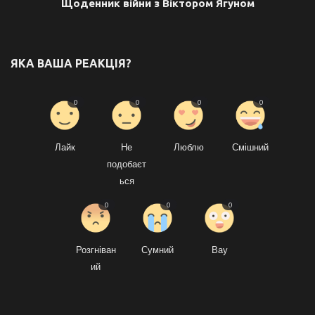
Щоденник війни з Віктором Ягуном
ЯКА ВАША РЕАКЦІЯ?
0
0
0
0
Лайк
Не
Люблю
Смішний
подобаєт
ься
0
0
0
Розгніван
Сумний
Вау
ий