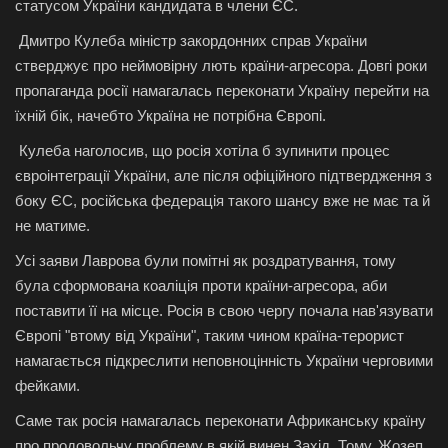
статусом України кандидата в члени ЄС.
Дмитро Кулеба міністр закордонних справ України
стверджує про неймовірну лють країни-агресора. Довгі роки
пропаганда росії намагалась переконати Україну перейти на
їхній бік, начебто Україна не потрібна Європі.
Кулеба наголосив, що росія хотіла б зупинити процес
євроінтеграції України, але після офіційного підтвердження з
боку ЄС, російська федерація такого шансу вже не має та й
не матиме.
Усі заяви Лаврова були помітні як роздратування, тому
була сформована коаліція проти країни-агресора, аби
поставити її на місце. Росія в свою чергу почала нав'язувати
Європі "втому від України", таким чином країна-терорист
намагається підкреслити неповноцінність України черговими
фейками.
Саме так росія намагалась переконати Африканську країну
про продовольчу проблему в якій винен Захід. Тому, Жозеп