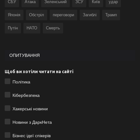
СБУ
Атака
Зеленський
ЗСУ
Київ
удар
Японія
Обстріл
переговори
Загиблі
Трамп
Путін
НАТО
Смерть
ОПИТУВАННЯ
Щоб ви хотіли читати на сайті
Політика
Кібербезпека
Хакерські новини
Новини з ДаркНета
Бізнес ідеї спікерів