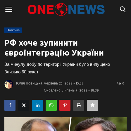
Політика
Логін
Реєстрація
РФ хоче зупинити
євроінтеграцію України
Головна
За минулу добу по території України було випущено
Контакти
близько 60 ракет
Про нас
Юлія Новицька
Червень 25, 2022 - 15:31
0
Оновлено: Липень 7, 2022 - 18:39
Підтримати проєкт
Правила для блогерів
Суспільство