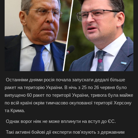
Галерея
Політика
Економіка
Технології
Спорт
Останніми днями росія почала запускати дедалі більше
ракет на територію України. В нічь з 25 по 26 червня було
Авто
випущено 60 ракет по території України, тривога була майже
по всій країні окрім тимчасово окупованої території Херсону
Відео
та Крима.
Мова
Однак ворог ніяк не може вплинути на вступ до ЄС.
Такі активні бойові дії експерти пов'язують з державним
English
Ukraine