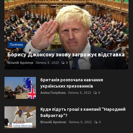
Політика
Борису Джонсону знову загрожує відставка
Віталій Архіпов
Липень 6, 2022
0
Британія розпочала навчання
українських призовників
Аліна Голубєва
Липень 6, 2022
0
Куди підуть гроші з кампанії "Народний
Байрактар"?
Віталій Архіпов
Липень 6, 2022
0