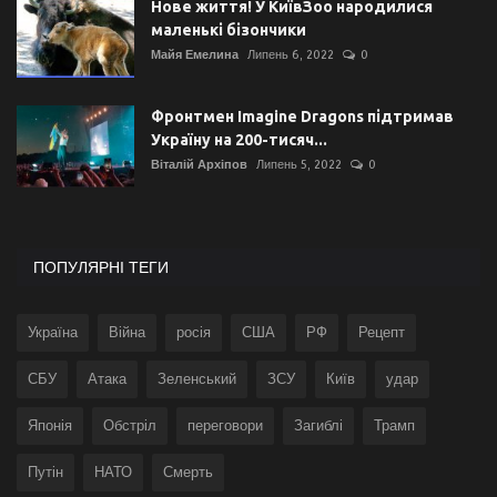
Нове життя! У КиївЗоо народилися
маленькі бізончики
Майя Емелина
Липень 6, 2022
0
Фронтмен Imagine Dragons підтримав
Україну на 200-тисяч...
Віталій Архіпов
Липень 5, 2022
0
ПОПУЛЯРНІ ТЕГИ
Україна
Війна
росія
США
РФ
Рецепт
СБУ
Атака
Зеленський
ЗСУ
Київ
удар
Японія
Обстріл
переговори
Загиблі
Трамп
Путін
НАТО
Смерть