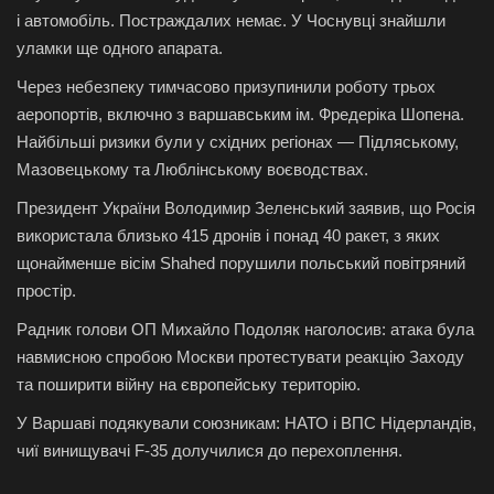
і автомобіль. Постраждалих немає. У Чоснувці знайшли
уламки ще одного апарата.
Через небезпеку тимчасово призупинили роботу трьох
аеропортів, включно з варшавським ім. Фредеріка Шопена.
Найбільші ризики були у східних регіонах — Підляському,
Мазовецькому та Люблінському воєводствах.
Президент України Володимир Зеленський заявив, що Росія
використала близько 415 дронів і понад 40 ракет, з яких
щонайменше вісім Shahed порушили польський повітряний
простір.
Радник голови ОП Михайло Подоляк наголосив: атака була
навмисною спробою Москви протестувати реакцію Заходу
та поширити війну на європейську територію.
У Варшаві подякували союзникам: НАТО і ВПС Нідерландів,
чиї винищувачі F-35 долучилися до перехоплення.