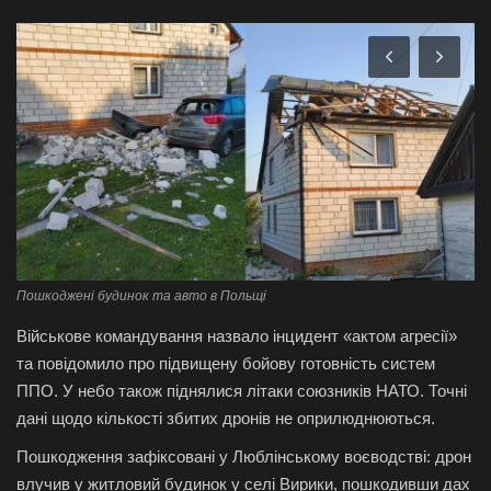
Галерея
Політика
Економіка
Технології
Спорт
Пошкоджені будинок та авто в Польщі
Авто
Військове командування назвало інцидент «актом агресії»
та повідомило про підвищену бойову готовність систем
Відео
ППО. У небо також піднялися літаки союзників НАТО. Точні
дані щодо кількості збитих дронів не оприлюднюються.
Мова
Пошкодження зафіксовані у Люблінському воєводстві: дрон
English
Ukraine
влучив у житловий будинок у селі Вирики, пошкодивши дах