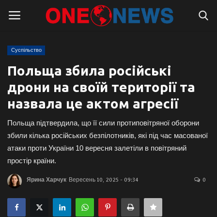
Суспільство
Логін
Реєстрація
Польща збила російські
дрони на своїй території та
Головна
назвала це актом агресії
Контакти
Польща підтвердила, що її сили протиповітряної оборони
Про нас
збили кілька російських безпілотників, які під час масованої
атаки проти України 10 вересня залетіли в повітряний
Підтримати проєкт
простір країни.
Ярина Харчук
Вересень 10, 2025 - 09:34
0
Правила для блогерів
Суспільство