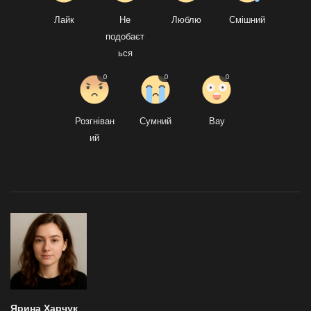
Лайк
Не
Люблю
Смішний
подобаєт
ься
0
0
0
Розгніван
Сумний
Вау
ий
Ярина Харчук