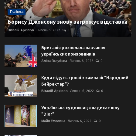
Політика
Борису Джонсону знову загрожує відставка
Віталій Архіпов
Липень 6, 2022
0
Британія розпочала навчання
українських призовників
Аліна Голубєва
Липень 6, 2022
0
Куди підуть гроші з кампанії "Народний
Байрактар"?
Віталій Архіпов
Липень 6, 2022
0
Українська художниця надихає шоу
"Dior"
Майя Емелина
Липень 6, 2022
0