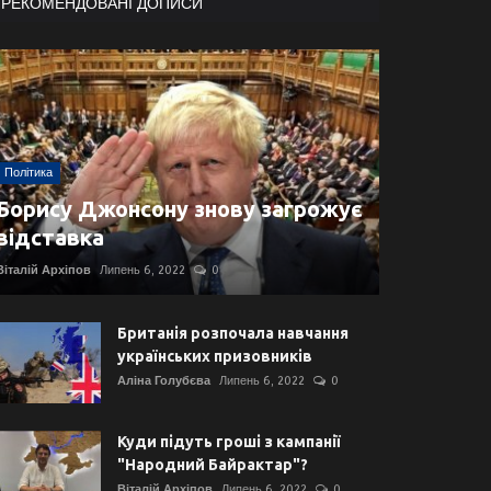
РЕКОМЕНДОВАНІ ДОПИСИ
Політика
Борису Джонсону знову загрожує
відставка
Віталій Архіпов
Липень 6, 2022
0
Британія розпочала навчання
українських призовників
Аліна Голубєва
Липень 6, 2022
0
Куди підуть гроші з кампанії
"Народний Байрактар"?
Віталій Архіпов
Липень 6, 2022
0