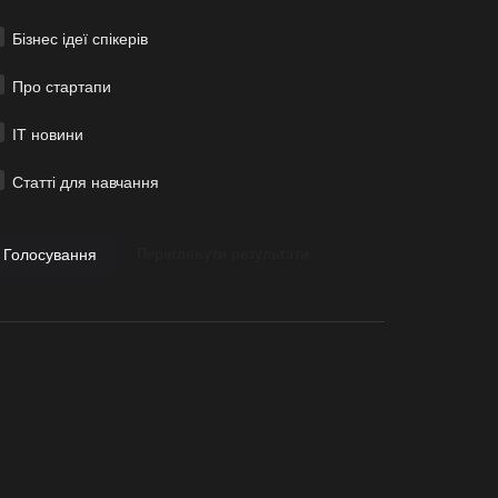
Бізнес ідеї спікерів
Про стартапи
ІТ новини
Статті для навчання
Голосування
Переглянути результати