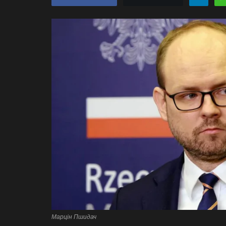
Марцін Пшидач