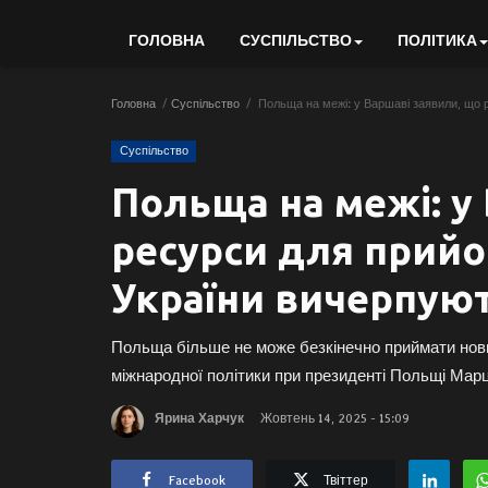
ГОЛОВНА
СУСПІЛЬСТВО
ПОЛІТИКА
Головна
Суспільство
Польща на межі: у Варшаві заявили, що 
Суспільство
Польща на межі: у
ресурси для прийо
України вичерпую
Польща більше не може безкінечно приймати нови
міжнародної політики при президенті Польщі Мар
Ярина Харчук
Жовтень 14, 2025 - 15:09
Facebook
Твіттер