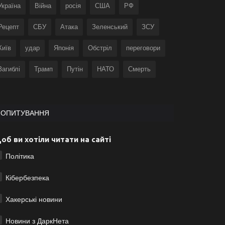
Україна
Війна
росія
США
РФ
Рецепт
СБУ
Атака
Зеленський
ЗСУ
Київ
удар
Японія
Обстріл
переговори
Загиблі
Трамп
Путін
НАТО
Смерть
ОПИТУВАННЯ
об ви хотіли читати на сайті
Політика
Кібербезпека
Хакерські новини
Новини з ДаркНета