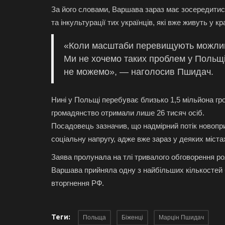
За його словами, Варшава зараз має зосередитися
та інкультурації тих українців, які вже живуть у кра
«Коли масштаби перевищують можливо
Ми не хочемо таких проблем у Польщ
не можемо», — наголосив Пшидач.
Нині у Польщі перебуває близько 1,5 мільйона гро
громадянство отримали лише 26 тисяч осіб.
Посадовець зазначив, що надмірний потік новопр
соціальну напругу, адже вже зараз у деяких міст
Заява пролунала на тлі тривалого обговорення ролі
Варшава прийняла одну з найбільших кількостей 
вторгнення РФ.
Теги:
Польща
Біженці
Марцін Пшидач