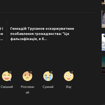
ТЯ
НАСТУПНА СТАТТЯ
 і
Геннадій Труханов оскаржуватиме
ом
позбавлення громадянства: "Це
...
фальсифікація, я б...
0
0
0
0
Смішний
Розгніван
Сумний
Вау
ий