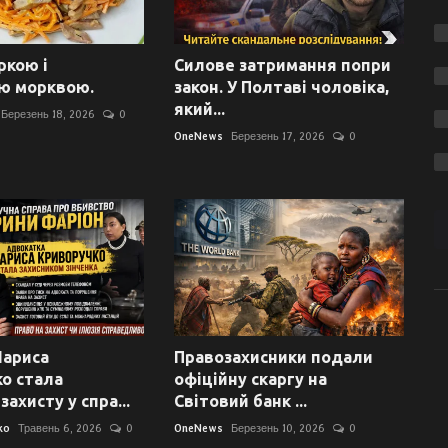
ркою і
Силове затримання попри
ю морквою.
закон. У Полтаві чоловіка,
який...
Березень 18, 2026
0
OneNews
Березень 17, 2026
0
Лариса
Правозахисники подали
о стала
офіційну скаргу на
ахисту у спра...
Світовий банк ...
ko
Травень 6, 2026
0
OneNews
Березень 10, 2026
0