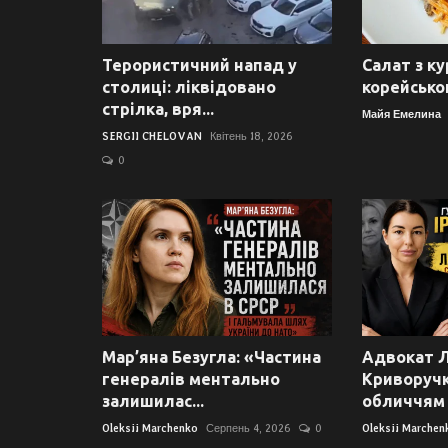
Терористичний напад у
Салат з ку
столиці: ліквідовано
корейсько
стрілка, вря...
Майя Емелина
SERGII CHELOVAN
Квітень 18, 2026
0
Мар’яна Безугла: «Частина
Адвокат 
генералів ментально
Криворучк
залишилас...
обличчям з
Oleksii Marchenko
Серпень 4, 2026
0
Oleksii Marchen