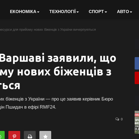
ЕКОНОМІКА
ТЕХНОЛОГІЇ
СПОРТ
АВТО
ресурси для прийому нових біженців з України вичерпуються
 Варшаві заявили, що
му нових біженців з
ться
х біженців з України — про це заявив керівник Бюро
цін Пшидач в ефірі RMF24.
0