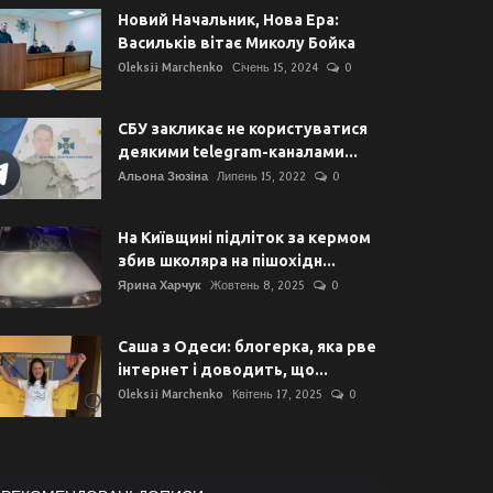
Новий Начальник, Нова Ера:
Васильків вітає Миколу Бойка
Oleksii Marchenko
Січень 15, 2024
0
СБУ закликає не користуватися
деякими telegram-каналами...
Альона Зюзіна
Липень 15, 2022
0
На Київщині підліток за кермом
збив школяра на пішохідн...
Ярина Харчук
Жовтень 8, 2025
0
Саша з Одеси: блогерка, яка рве
інтернет і доводить, що...
Oleksii Marchenko
Квітень 17, 2025
0