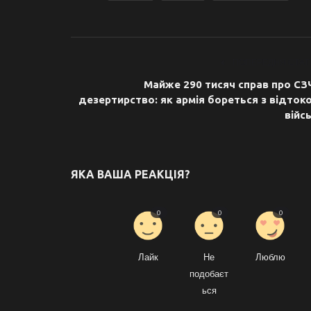
ПОПЕРЕДНЯ СТАТ
Майже 290 тисяч справ про СЗЧ
дезертирство: як армія бореться з відток
війсь
ЯКА ВАША РЕАКЦІЯ?
0
0
0
Лайк
Не
Люблю
подобаєт
ься