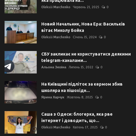
яка працювала на...
Oleksii Marchenko
Червень 21, 2025
0
Новий Начальник, Нова Ера: Васильків
вітає Миколу Бойка
Oleksii Marchenko
Січень 15, 2024
0
СБУ закликає не користуватися деякими
telegram-каналами...
Альона Зюзіна
Липень 15, 2022
0
На Київщині підліток за кермом збив
школяра на пішохідн...
Ярина Харчук
Жовтень 8, 2025
0
Саша з Одеси: блогерка, яка рве
інтернет і доводить, що...
Oleksii Marchenko
Квітень 17, 2025
0