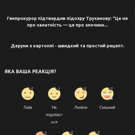
ПОПЕРЕДНЯ СТАТТЯ
Генпрокурор підтвердив підозру Труханову: “Це не
про халатність — це про злочинн...
НАСТУПНА СТАТТЯ
Деруни з картоплі - швидкий та простий рецепт.
ЯКА ВАША РЕАКЦІЯ?
0
1
0
0
Лайк
Не
Люблю
Смішний
подобаєт
ься
2
0
0