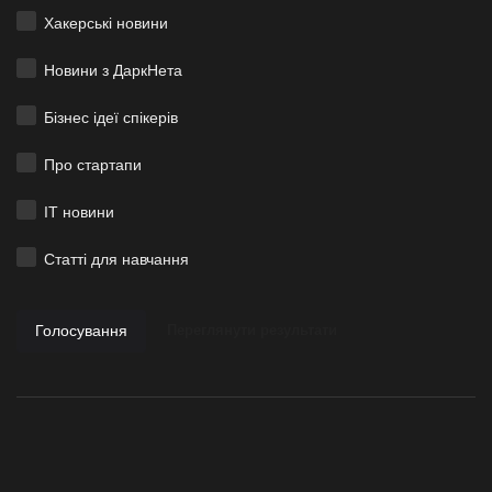
Хакерські новини
Новини з ДаркНета
Бізнес ідеї спікерів
Про стартапи
ІТ новини
Статті для навчання
Голосування
Переглянути результати