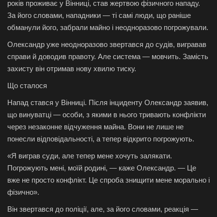
років проживає у Вінниці, став жертвою фізичного нападу.
За його словами, нападники — ті самі люди, що раніше
обманули його, забрали майно і неодноразово погрожували.
Олександр уже неодноразово звертався до судів, вигравав
справи й доводив правоту. Але система — мовчить. Замість
захисту він отримав нову хвилю тиску.
Що сталося
Напад стався у Вінниці. Після інциденту Олександр заявив,
що винуватці — особи, з якими в нього тривають конфлікти
через незаконне відчуження майна. Вони не лише не
понесли відповідальності, а тепер відкрито погрожують.
«Я виграв суди, але тепер мене хочуть залякати.
Погрожують мені, моїй родині, — каже Олександр. — Це
вже не просто конфлікт. Це спроба знищити мене морально і
фізично».
Він звертався до поліції, але, за його словами, реакція —