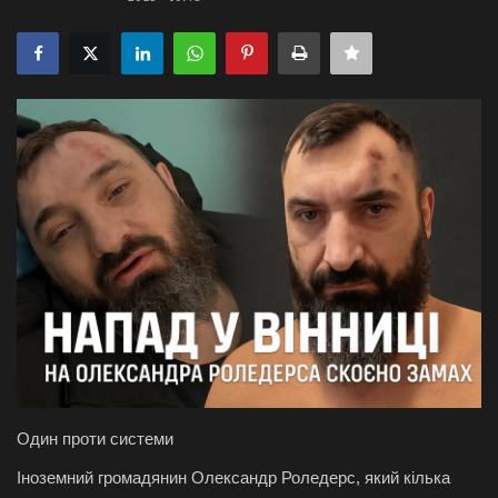
Галерея
Політика
Економіка
Технології
Спорт
Авто
Відео
Мова
Один проти системи
Іноземний громадянин Олександр Роледерс, який кілька
English
Ukraine