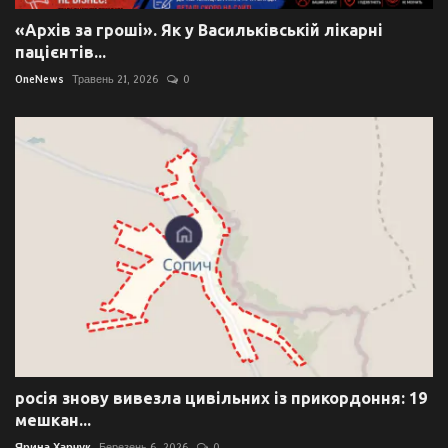
«Архів за гроші». Як у Васильківській лікарні
пацієнтів...
OneNews
Травень 21, 2026
0
росія знову вивезла цивільних із прикордоння: 19
мешкан...
Ярина Харчук
Березень 6, 2026
0