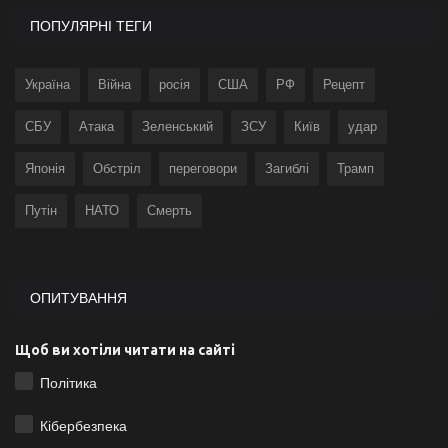
ПОПУЛЯРНІ ТЕГИ
Україна
Війна
росія
США
РФ
Рецепт
СБУ
Атака
Зеленський
ЗСУ
Київ
удар
Японія
Обстріл
переговори
Загиблі
Трамп
Путін
НАТО
Смерть
ОПИТУВАННЯ
Щоб ви хотіли читати на сайті
Політика
Кібербезпека