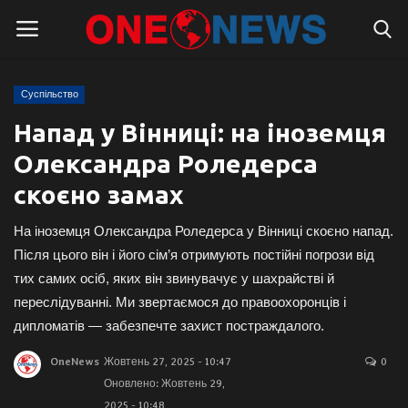
Суспільство
Логін
Реєстрація
Напад у Вінниці: на іноземця
Олександра Роледерса
Головна
скоєно замах
Контакти
На іноземця Олександра Роледерса у Вінниці скоєно напад.
Про нас
Після цього він і його сім’я отримують постійні погрози від
тих самих осіб, яких він звинувачує у шахрайстві й
Підтримати проєкт
переслідуванні. Ми звертаємося до правоохоронців і
дипломатів — забезпечте захист постраждалого.
Правила для блогерів
OneNews
Жовтень 27, 2025 - 10:47
0
Оновлено: Жовтень 29,
Суспільство
2025 - 10:48