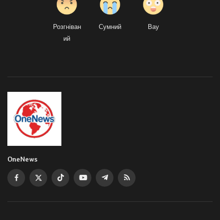
Розгніван
Сумний
Вау
ий
OneNews