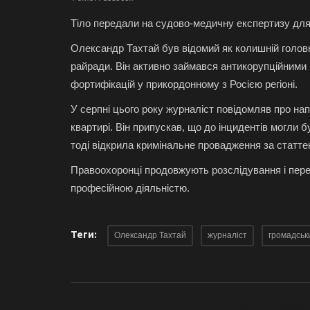
Тіло передали на судово-медичну експертизу для 
Олександр Тахтай був відомий як колишній голов
райради. Він активно займався антикорупційними
фортифікацій у прикордонному з Росією регіоні.
У серпні цього року журналіст повідомляв про напа
квартирі. Він припускав, що до інцидентів могли 
тоді відкрила кримінальне провадження за статте
Правоохоронці продовжують розслідування і перев
професійною діяльністю.
Теги:
Олександр Тахтай
журналіст
громадськи
ПОПЕРЕДНЯ СТАТ