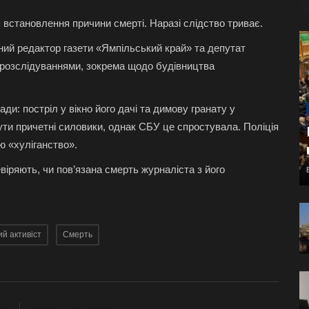
встановлення причини смерті. Наразі слідство триває.
ний редактор газети «Ямпільський край» та депутат
 розслідуваннями, зокрема щодо будівництва
ди: постріл у вікно його дачі та димову гранату у
бути причетні силовики, однак СБУ це спростувала. Поліція
ю «хуліганство».
іряють, чи пов’язана смерть журналіста з його
й активіст
Смерть
ТЯ
НАСТУПНА СТАТТЯ