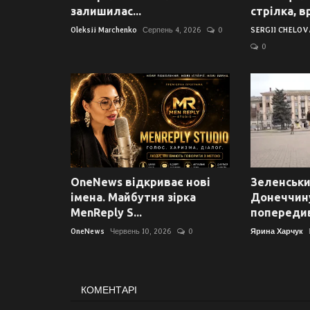
залишилас...
стрілка, вр
Oleksii Marchenko
Серпень 4, 2026
0
SERGII CHELO
0
OneNews відкриває нові
Зеленськи
імена. Майбутня зірка
Донеччину
MenReply S...
попередив 
OneNews
Червень 10, 2026
0
Ярина Харчук
КОМЕНТАРІ