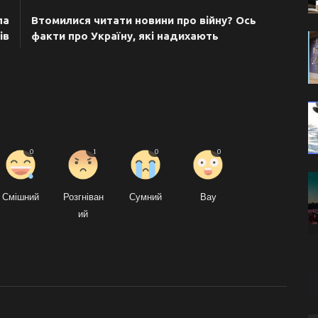
ла
Втомилися читати новини про війну? Ось
ів
факти про Україну, які надихають
0
1
0
0
Смішний
Розгніван
Сумний
Вау
ий