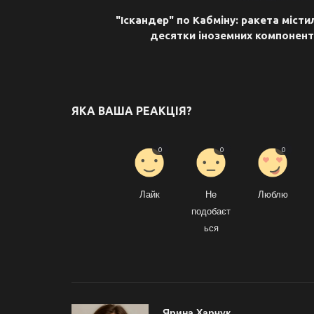
"Іскандер" по Кабміну: ракета місти
десятки іноземних компонент
ЯКА ВАША РЕАКЦІЯ?
0
0
0
Лайк
Не
Люблю
подобаєт
ься
Ярина Харчук