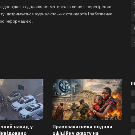
відповідає за додавання матеріалів лише з перевірених
ту, дотримується журналістських стандартів і забезпечує
ною інформацією.
Щ
чний напад у
Правозахисники подали
ліквідовано
офіційну скаргу на