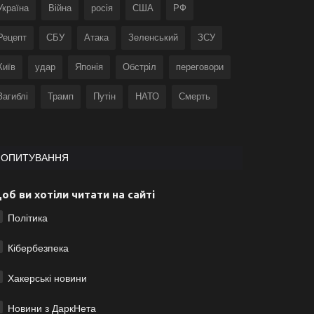
Україна
Війна
росія
США
РФ
Рецепт
СБУ
Атака
Зеленський
ЗСУ
Київ
удар
Японія
Обстріл
переговори
Загиблі
Трамп
Путін
НАТО
Смерть
ОПИТУВАННЯ
об ви хотіли читати на сайті
Політика
Кібербезпека
Хакерські новини
Новини з ДаркНета