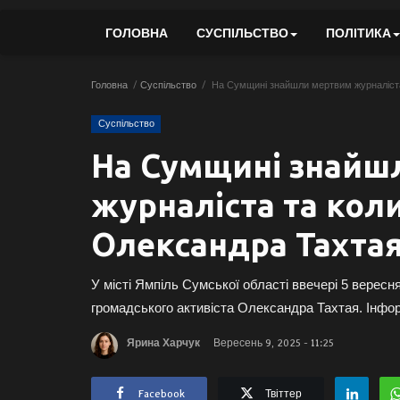
ГОЛОВНА
СУСПІЛЬСТВО
ПОЛІТИКА
Головна
Суспільство
На Сумщині знайшли мертвим журналіста
Суспільство
На Сумщині знайш
журналіста та кол
Олександра Тахта
У місті Ямпіль Сумської області ввечері 5 вересня
громадського активіста Олександра Тахтая. Інфор
Ярина Харчук
Вересень 9, 2025 - 11:25
Facebook
Твіттер