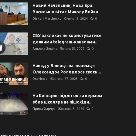
Новий Начальник, Нова Ера:
Васильків вітає Миколу Бойка
Oleksii Marchenko
Січень 15, 2024
0
СБУ закликає не користуватися
деякими telegram-каналами...
Альона Зюзіна
Липень 15, 2022
0
Напад у Вінниці: на іноземця
Олександра Роледерса скоєн...
OneNews
Жовтень 27, 2025
0
На Київщині підліток за кермом
збив школяра на пішохідн...
Ярина Харчук
Жовтень 8, 2025
0