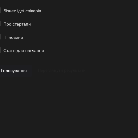
Бізнес ідеї спікерів
Про стартапи
ІТ новини
Статті для навчання
Голосування
Переглянути результати