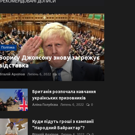
РЕКОМЕНДОВАНІ ДОПИСИ
Політика
Борису Джонсону знову загрожує
відставка
Віталій Архіпов
Липень 6, 2022
0
Британія розпочала навчання
українських призовників
Аліна Голубєва
Липень 6, 2022
0
Куди підуть гроші з кампанії
"Народний Байрактар"?
Віталій Архіпов
Липень 6, 2022
0