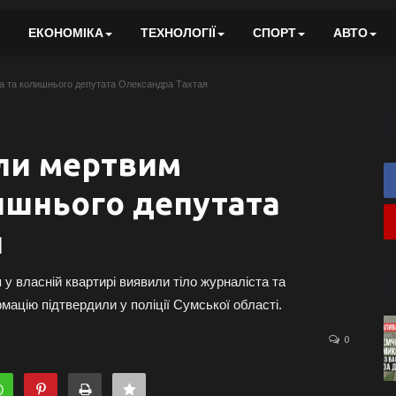
ЕКОНОМІКА
ТЕХНОЛОГІЇ
СПОРТ
АВТО
 та колишнього депутата Олександра Тахтая
ли мертвим
ишнього депутата
я
 у власній квартирі виявили тіло журналіста та
мацію підтвердили у поліції Сумської області.
0