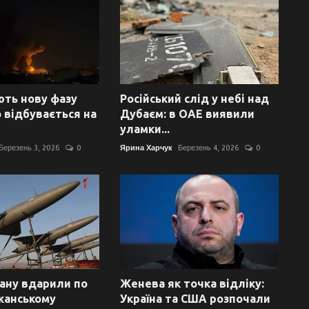
ть нову фазу
Російський слід у небі над
о відбувається на
Дубаєм: в ОАЕ виявили
уламки...
Березень 3, 2026
0
Ярина Харчук
Березень 4, 2026
0
рану вдарили по
Женева як точка відліку:
жанському
Україна та США розпочали