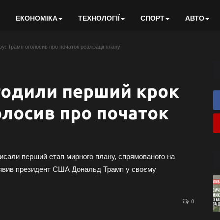
ЕКОНОМІКА
ТЕХНОЛОГІЇ
СПОРТ
АВТО
у: Трамп оголосив про початок реалізації плану
згодили перший крок
олосив про початок
исали перший етап мирного плану, спрямованого на
заявив президент США Дональд Трамп у своєму
0