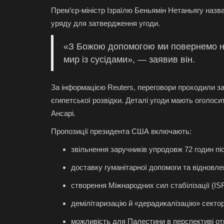
Прем’єр-міністр Ізраїлю Беньямін Нетаньягу назв
уряду для затвердження угоди.
«З Божою допомогою ми повернемо на
мир із сусідами», — заявив він.
За інформацією Reuters, переговори проходили за
єгипетської розвідки. Деталі угоди мають оголос
Ансарі.
Пропозиції президента США включають:
звільнення заручників упродовж 72 годин пі
доставку гуманітарної допомоги та відновле
створення Міжнародних сил стабілізації (IS
демілітаризацію й «дерадикалізацію» сектор
можливість для Палестини в перспективі от