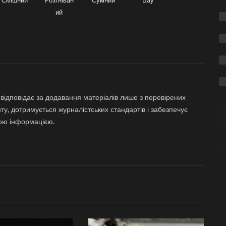
Смішний
Розгніван
Сумний
Вау
ий
відповідає за додавання матеріалів лише з перевірених
ту, дотримується журналістських стандартів і забезпечує
ною інформацією.