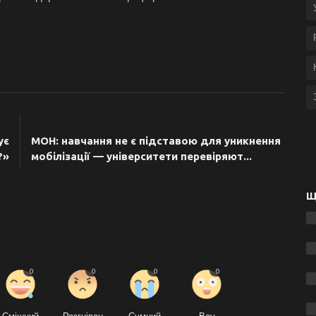
ТЯ
НАСТУПНА СТАТТЯ
ує
МОН: навчання не є підставою для уникнення
?»
мобілізації — університети перевіряют...
Щ
0
0
0
0