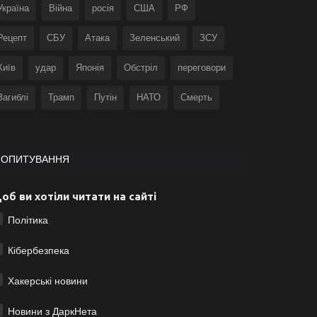
Україна
Війна
росія
США
РФ
Рецепт
СБУ
Атака
Зеленський
ЗСУ
Київ
удар
Японія
Обстріл
переговори
Загиблі
Трамп
Путін
НАТО
Смерть
ОПИТУВАННЯ
об ви хотіли читати на сайті
Політика
Кібербезпека
Хакерські новини
Новини з ДаркНета