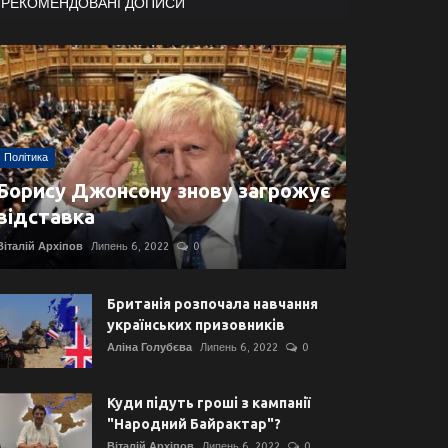
РЕКОМЕНДОВАНІ ДОПИСИ
Політика
Борису Джонсону знову загрожує
відставка
Віталій Архіпов
Липень 6, 2022
0
Британія розпочала навчання
українських призовників
Аліна Голубєва
Липень 6, 2022
0
Куди підуть гроші з кампанії
"Народний Байрактар"?
Віталій Архіпов
Липень 6, 2022
0