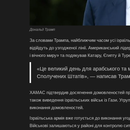
Дональд Трамп
За словами Трампа, найближчим часом усі ізраїльс
відійдуть до узгодженої лінії. Американський лід
і вічного миру» та подякував Катару, Єгипту й Тур
«Це великий день для арабського та му
Сполучених Штатів», — написав Трам
ХАМАС підтвердив досягнення домовленостей про
також виведення ізраїльських військ із Гази. Уг
виконання домовленостей.
Ізраїльська армія вже готується до виконання уго
Військові залишаються у районі для контролю сит