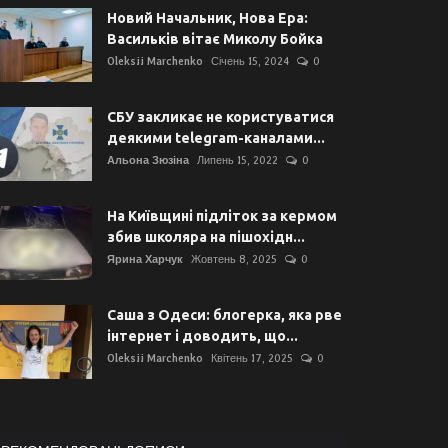
Новий Начальник, Нова Ера:
Васильків вітає Миколу Бойка
Oleksii Marchenko
Січень 15, 2024
0
СБУ закликає не користуватися
деякими telegram-каналами...
Альона Зюзіна
Липень 15, 2022
0
На Київщині підліток за кермом
збив школяра на пішохідн...
Ярина Харчук
Жовтень 8, 2025
0
Саша з Одеси: блогерка, яка рве
інтернет і доводить, що...
Oleksii Marchenko
Квітень 17, 2025
0