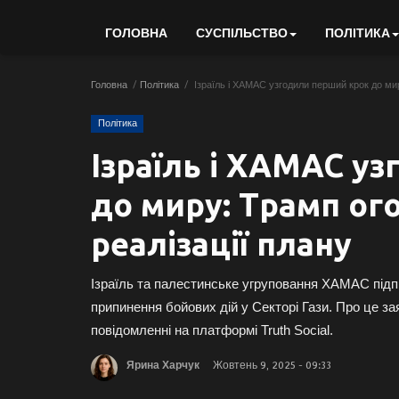
ГОЛОВНА
СУСПІЛЬСТВО
ПОЛІТИКА
Головна
Політика
Ізраїль і ХАМАС узгодили перший крок до мир
Політика
Ізраїль і ХАМАС у
до миру: Трамп ог
реалізації плану
Ізраїль та палестинське угруповання ХАМАС підп
припинення бойових дій у Секторі Гази. Про це 
повідомленні на платформі Truth Social.
Ярина Харчук
Жовтень 9, 2025 - 09:33