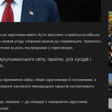
ькі заручники мають бути звільнені, а ізраїльські війська
ер назвав угоду «першим кроком до справжнього, тривалого
еччині за роль посередників у переговорах.
сульманського світу, Ізраїлю, усіх сусідів і
п.
 припинення війни, обмін заручниками й полоненими, а
руповання закликало міжнародних гарантів контролювати
ди, зокрема — до операції з повернення заручників.
уації.