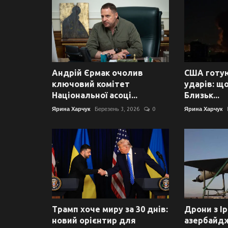
Андрій Єрмак очолив
США готую
ключовий комітет
ударів: щ
Національної асоці...
Близьк...
Ярина Харчук
Березень 3, 2026
0
Ярина Харчук
Трамп хоче миру за 30 днів:
Дрони з І
новий орієнтир для
азербайд