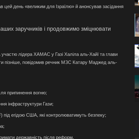
ав цей день «великим для Ізраїлю» й анонсував засідання
ших заручників і продовжимо зміцнювати
 участю лідера ХАМАС у Газі Халіла аль-Хайї та глави
ити пізніше, повідомив речник МЗС Катару Маджед аль-
сля припинення вогню;
ння інфраструктури Гази;
F) під егідою США, які контролюватимуть безпеку;
а;
римати державність після реформ.