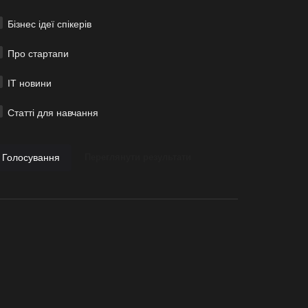
Бізнес ідеї спікерів
Про стартапи
ІТ новини
Статті для навчання
Голосування
Переглянути результати