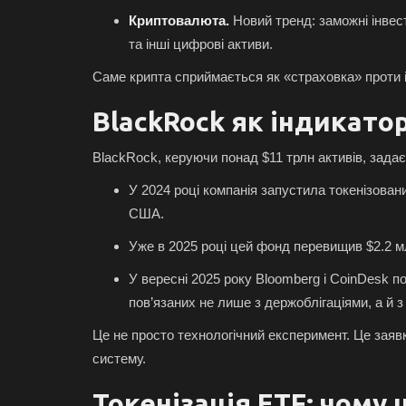
Криптовалюта.
Новий тренд: заможні інвест
та інші цифрові активи.
Саме крипта сприймається як «страховка» проти ін
BlackRock як індикато
BlackRock, керуючи понад $11 трлн активів, задає 
У 2024 році компанія запустила токенізова
США.
Уже в 2025 році цей фонд перевищив $2.2 м
У вересні 2025 року Bloomberg і CoinDesk 
пов’язаних не лише з держоблігаціями, а й 
Це не просто технологічний експеримент. Це заяв
систему.
Токенізація ETF: чому