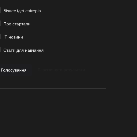
Бізнес ідеї спікерів
Про стартапи
ІТ новини
Статті для навчання
Голосування
Переглянути результати