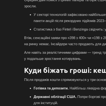
зросли.
У секторі технологій зафіксовано найбільше
пакети акцій після рекордних підйомів 2023–
Статистика з баз Fintel і Benzinga свідчить
Втім, сенсаційні заяви про «398 з 400» чи «198 з
на ринку немає. Інсайдери часто продають для д
Але навіть за реалістичними цифрами — тренд три
у подальше зростання котирувань.
Куди біжать гроші: кеш
Після продажів кошти спрямовуються у три основ
Готівка та депозити.
Найбільш ліквідна фор
Державні облігації США.
Попри боргові пр
для інституцій.