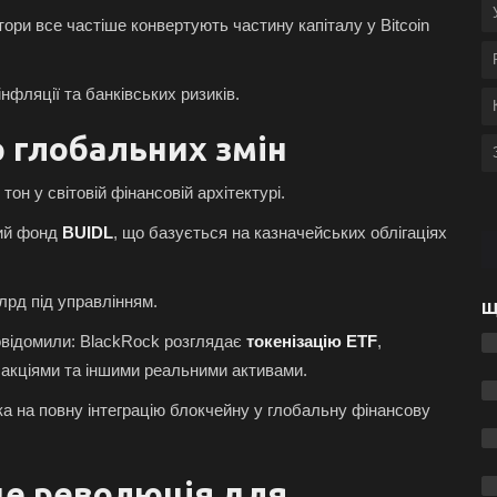
ори все частіше конвертують частину капіталу у Bitcoin
фляції та банківських ризиків.
р глобальних змін
тон у світовій фінансовій архітектурі.
ний фонд
BUIDL
, що базується на казначейських облігаціях
лрд під управлінням.
Щ
повідомили: BlackRock розглядає
токенізацію ETF
,
з акціями та іншими реальними активами.
ка на повну інтеграцію блокчейну у глобальну фінансову
 це революція для