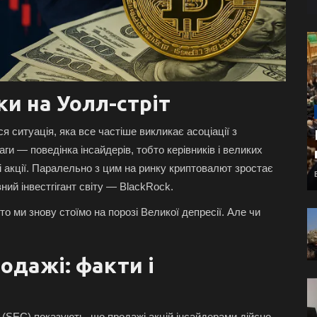
ки на Уолл-стріт
я ситуація, яка все частіше викликає асоціації з
и — поведінка інсайдерів, тобто керівників і великих
і акції. Паралельно з цим на ринку криптовалют зростає
вний інвестгігант світу — BlackRock.
то ми знову стоїмо на порозі Великої депресії. Але чи
одажі: факти і
ША (SEC) показують, що продажі акцій інсайдерами дійсно