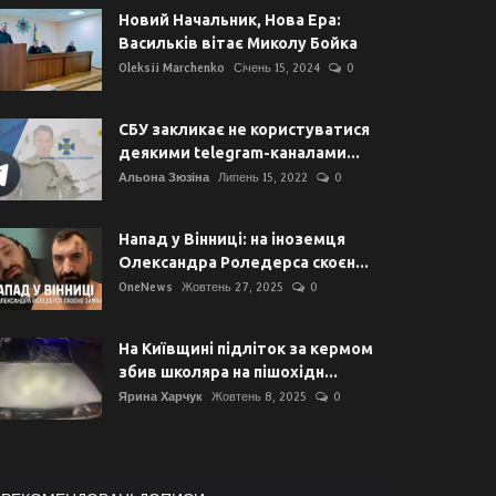
Новий Начальник, Нова Ера:
Васильків вітає Миколу Бойка
Oleksii Marchenko
Січень 15, 2024
0
СБУ закликає не користуватися
деякими telegram-каналами...
Альона Зюзіна
Липень 15, 2022
0
Напад у Вінниці: на іноземця
Олександра Роледерса скоєн...
OneNews
Жовтень 27, 2025
0
На Київщині підліток за кермом
збив школяра на пішохідн...
Ярина Харчук
Жовтень 8, 2025
0