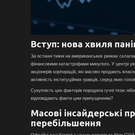
Вступ: нова хвиля пані
За останні тижні на американських ринках склалас
фінансовими катастрофами минулого. У центрі уваг
акціонерів корпорацій, які масово продають власн
активність інституційних гравців, серед яких голо
Сукупність цих факторів породила гучні тези: ніби
відповідають факти цим припущенням?
Масові інсайдерські пр
перебільшення
Офіційні дані Комісії з цінних паперів та бірж С