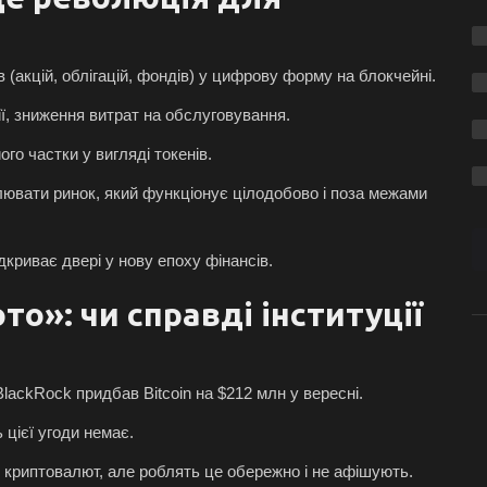
 (акцій, облігацій, фондів) у цифрову форму на блокчейні.
ії, зниження витрат на обслуговування.
ого частки у вигляді токенів.
лювати ринок, який функціонує цілодобово і поза межами
криває двері у нову епоху фінансів.
то»: чи справді інституції
ackRock придбав Bitcoin на $212 млн у вересні.
 цієї угоди немає.
у криптовалют, але роблять це обережно і не афішують.