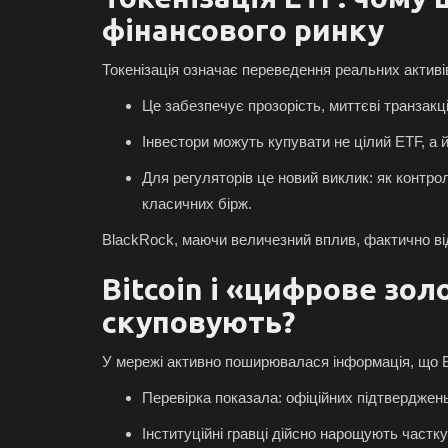
фінансового ринку
Токенізація означає переведення реальних активів
Це забезпечує прозорість, миттєві транзакц
Інвестори можуть купувати не цілий ETF, а й
Для регуляторів це новий виклик: як контро
класичних бірж.
BlackRock, маючи величезний вплив, фактично від
Bitcoin і «цифрове золо
скуповують?
У мережі активно поширювалася інформація, що Bl
Перевірка показала: офіційних підтверджень
Інституційні гравці дійсно нарощують частк