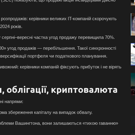
 розпродажів: керівники великих IT-компаній скорочують
2024 років.
: у серпні–вересні частка угод продажу перевищила 70%.
 200» угод продажів — перебільшення. Такої синхронності
иверсифікації портфеля чи податкового планування.
вожний: керівники компаній фіксують прибуток і не вірять
, облігації, криптовалюта
ні напрями:
ма збереження капіталу на випадок обвалу.
облеми Вашингтона, вони залишаються «тихою гаванню»