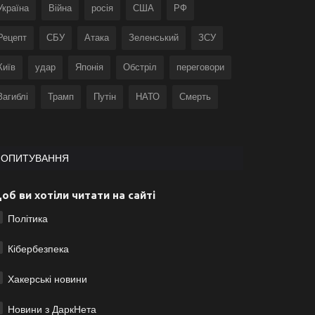
Україна
Війна
росія
США
РФ
Рецепт
СБУ
Атака
Зеленський
ЗСУ
Київ
удар
Японія
Обстріл
переговори
Загиблі
Трамп
Путін
НАТО
Смерть
ОПИТУВАННЯ
об ви хотіли читати на сайті
Політика
Кібербезпека
Хакерські новини
Новини з ДаркНета