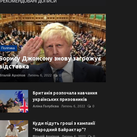
РЕКОМЕНДОВАНІ ДОПИСИ
Політика
Борису Джонсону знову загрожує
відставка
Віталій Архіпов
Липень 6, 2022
0
Британія розпочала навчання
українських призовників
Аліна Голубєва
Липень 6, 2022
0
Куди підуть гроші з кампанії
"Народний Байрактар"?
Віталій Архіпов
Липень 6, 2022
0