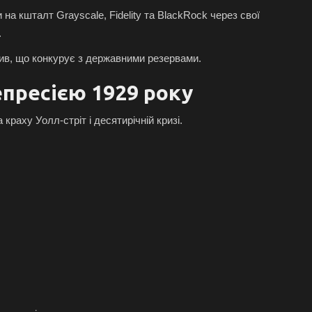
на кшталт Grayscale, Fidelity та BlackRock через свої
.
тив, що конкурує з державними резервами.
пресією 1929 року
краху Уолл-стріт і десятирічній кризі.