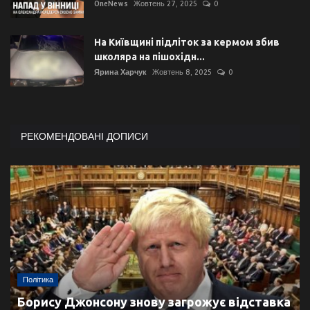
OneNews
Жовтень 27, 2025
0
На Київщині підліток за кермом збив
школяра на пішохідн...
Ярина Харчук
Жовтень 8, 2025
0
РЕКОМЕНДОВАНІ ДОПИСИ
Політика
Борису Джонсону знову загрожує відставка