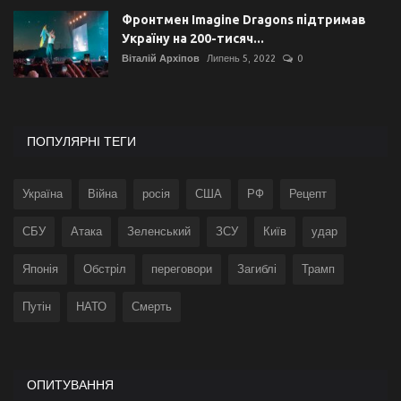
Фронтмен Imagine Dragons підтримав
Україну на 200-тисяч...
Віталій Архіпов
Липень 5, 2022
0
ПОПУЛЯРНІ ТЕГИ
Україна
Війна
росія
США
РФ
Рецепт
СБУ
Атака
Зеленський
ЗСУ
Київ
удар
Японія
Обстріл
переговори
Загиблі
Трамп
Путін
НАТО
Смерть
ОПИТУВАННЯ