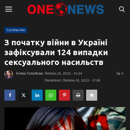
Суспільство
Логін
Реєстрація
З початку війни в Україні
зафіксували 124 випадки
Головна
сексуального насильств
Контакти
Аліна Голубєва
Липень 10, 2022 - 15:24
0
Оновлено: Липень 10, 2022 - 17:18
Про нас
Підтримати проєкт
Правила для блогерів
Суспільство