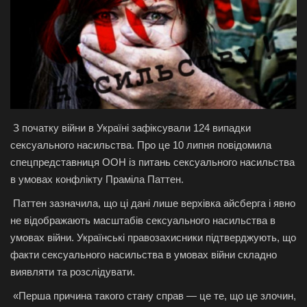
Галерея
Політика
Економіка
З початку війни в Україні зафіксували 124 випадки
Технології
сексуального насильства. Про це 10 липня повідомила
спецпредставниця ООН із питань сексуального насильства
Спорт
в умовах конфлікту Праміла Паттен.
Авто
Паттен зазначила, що ці дані лише верхівка айсберга і явно
не відображають масштабів сексуального насильства в
Відео
умовах війни. Українські правозахисники підтверджують, що
факти сексуального насильства в умовах війни складно
Мова
виявляти та розслідувати.
English
Ukraine
«Перша причина такого стану справ — це те, що це злочин,