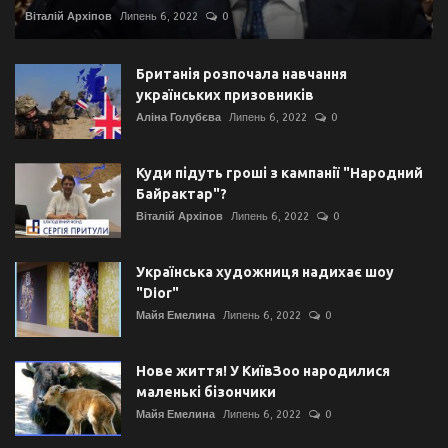
Віталій Архіпов
Липень 6, 2022
0
Британія розпочала навчання
українських призовників
Аліна Голубєва
Липень 6, 2022
0
Куди підуть гроші з кампанії "Народний
Байрактар"?
Віталій Архіпов
Липень 6, 2022
0
Українська художниця надихає шоу
"Dior"
Майя Емелина
Липень 6, 2022
0
Нове життя! У КиївЗоо народилися
маленькі бізончики
Майя Емелина
Липень 6, 2022
0