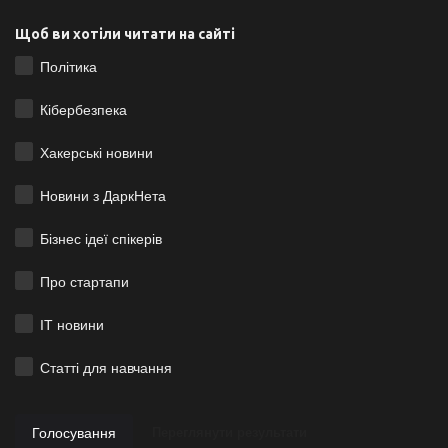
Щоб ви хотіли читати на сайті
Політика
Кібербезпека
Хакерські новини
Новини з ДаркНета
Бізнес ідеї спікерів
Про стартапи
ІТ новини
Статті для навчання
Голосування
Переглянути результати