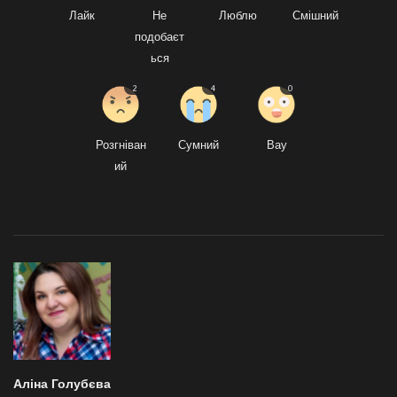
Лайк
Не
Люблю
Смішний
подобаєт
ься
2
4
0
Розгніван
Сумний
Вау
ий
Аліна Голубєва