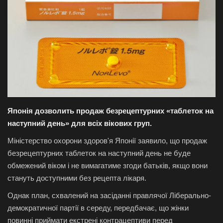
Галерея
Політика
Економіка
Технології
Японія дозволить продаж безрецептурних «таблеток на
Спорт
наступний день» для всіх вікових груп.
Міністерство охорони здоров'я Японії заявило, що продаж
Авто
безрецептурних таблеток на наступний день не буде
обмежений віком і не вимагатиме згоди батьків, якщо вони
Відео
стануть доступними без рецепта лікаря.
Мова
Однак план, схвалений на засіданні правлячої Ліберально-
демократичної партії в середу, передбачає, що жінки
English
Ukraine
повинні приймати екстрені контрацептиви перед