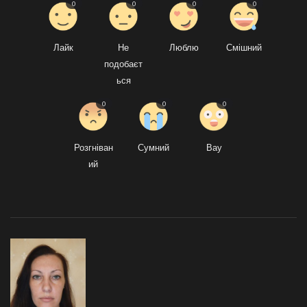
0
0
0
0
Лайк
Не
Люблю
Смішний
подобаєт
ься
0
0
0
Розгніван
Сумний
Вау
ий