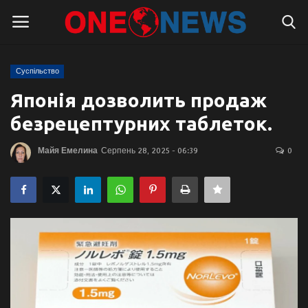
Суспільство
Логін
Реєстрація
Японія дозволить продаж
безрецептурних таблеток.
Головна
Майя Емелина
Серпень 28, 2025 - 06:39
0
Контакти
Про нас
Підтримати проєкт
Правила для блогерів
Суспільство