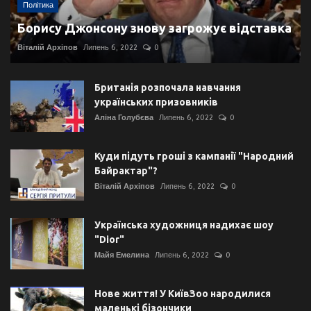
Політика
Борису Джонсону знову загрожує відставка
Віталій Архіпов
Липень 6, 2022
0
Британія розпочала навчання
українських призовників
Аліна Голубєва
Липень 6, 2022
0
Куди підуть гроші з кампанії "Народний
Байрактар"?
Віталій Архіпов
Липень 6, 2022
0
Українська художниця надихає шоу
"Dior"
Майя Емелина
Липень 6, 2022
0
Нове життя! У КиївЗоо народилися
маленькі бізончики