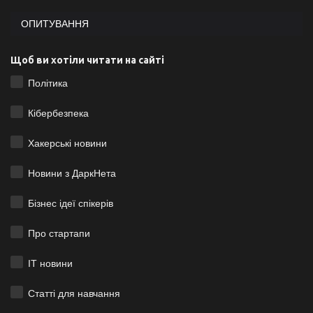
ОПИТУВАННЯ
Щоб ви хотіли читати на сайті
Політика
Кібербезпека
Хакерські новини
Новини з ДаркНета
Бізнес ідеї спікерів
Про стартапи
ІТ новини
Статті для навчання