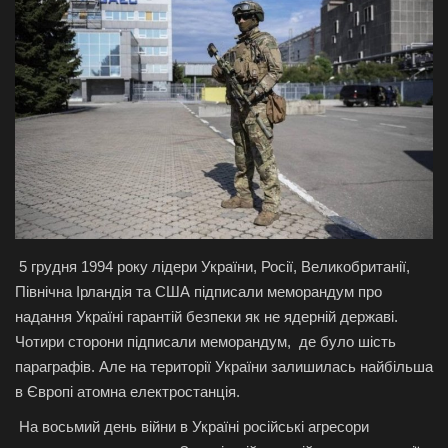
Галерея
Політика
Економіка
Технології
Спорт
5 грудня 1994 року лідери України, Росії, Великобританії,
Авто
Північна Ірландія та США підписали меморандум про
надання Україні гарантій безпеки як не ядерній державі.
Відео
Чотири сторони підписали меморандум, де було шість
параграфів. Але на території України залишилась найбільша
Мова
в Європі атомна електростанція.
На восьмий день війни в Україні російські агресори
English
Ukraine