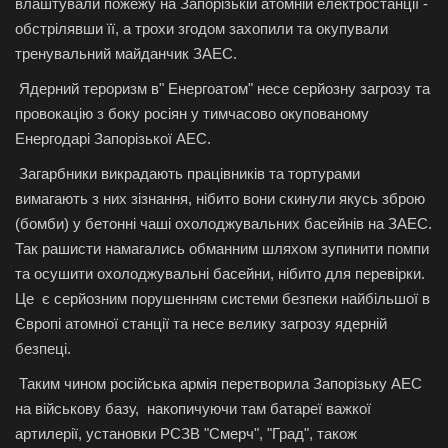
влаштували пожежу на Запорізькій атомній електростанції -
обстрілявши її, а трохи згодом захопили та окупували
тренувальний майданчик ЗАЕС.
Ядерний тероризм в" Енергоатом" несе серйозну загрозу та
провокацію з боку росіян у тимчасово окупованому
Енергодарі Запорізької АЕС.
Загарбники викрадають працівників та тортурами
вимагають з них зізнання, нібито вони скинули якусь зброю
(бомби) у бетонні чаші охолоджувальних басейнів на ЗАЕС.
Так рашисти намагались обманним шляхом зупинити помпи
та осушити охолоджувальні басейни, нібито для перевірки.
Це є серйозним порушенням системи безпеки найбільшої в
Європі атомної станції та несе велику загрозу ядерній
безпеці.
Таким чином російська армія перетворила Запорізьку АЕС
на військову базу, накопичуючи там батареї важкої
артилерії, установки РСЗВ "Смерч", "Град", також