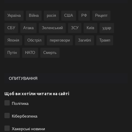
Україна
Війна
росія
США
РФ
Рецепт
СБУ
Атака
Зеленський
ЗСУ
Київ
удар
Японія
Обстріл
переговори
Загиблі
Трамп
Путін
НАТО
Смерть
ОПИТУВАННЯ
Щоб ви хотіли читати на сайті
Політика
Кібербезпека
Хакерські новини