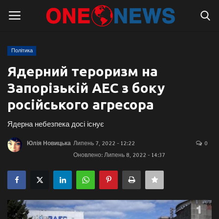
Політика
Логін
Реєстрація
Ядерний тероризм на
Запорізькій АЕС з боку
Головна
російського агресора
Контакти
Ядерна небезпека досі існує
Про нас
Юлія Новицька
Липень 7, 2022 - 12:22
0
Оновлено: Липень 8, 2022 - 14:37
Підтримати проєкт
Правила для блогерів
Суспільство