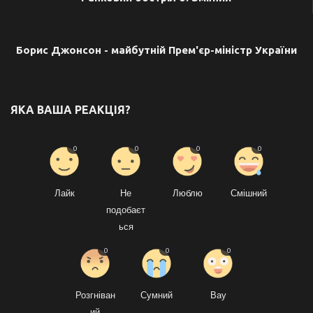
НАСТУПНА СТАТТЯ
Борис Джонсон - майбутній Прем'єр-міністр України
ЯКА ВАША РЕАКЦІЯ?
0
0
0
0
Лайк
Не
Люблю
Смішний
подобаєт
ься
0
0
0
Розгніван
Сумний
Вау
ий