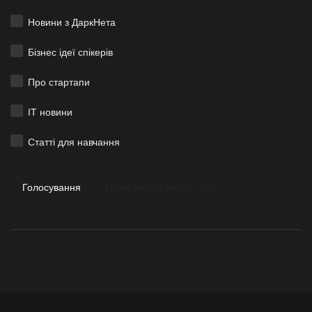
Новини з ДаркНета
Бізнес ідеї спікерів
Про стартапи
ІТ новини
Статті для навчання
Голосування
Переглянути результати