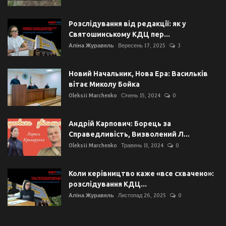
Розслідування від редакції: як у
Святошинському КДЦ пер...
Аліна Журавель
Вересень 17, 2025
3
Новий Начальник, Нова Ера: Васильків
вітає Миколу Бойка
Oleksii Marchenko
Січень 15, 2024
0
Андрій Карпович: Борець за
Справедливість, Визволений Л...
Oleksii Marchenko
Травень 11, 2024
0
Коли керівництво каже «все схвачено»:
розслідування КДЦ...
Аліна Журавель
Листопад 26, 2025
0