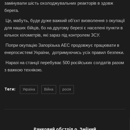
замінували шість охолоджувальних реакторів в здовж
берега.
Це, мабуть, буде дуже важкий об'єкт визволення з окупації
для наших бійців, бо на другому березі є населені пункти в
кількох кілометрів, які зараз під контролем ЗСУ.
Попри окупацію Запорізька АЕС продовжує працювати в
енергосистемі України, дотримуючись усіх правил безпеки.
Наразі на станції перебуває 500 російських солдатів разом
з важкою технікою.
Теги:
Україна
Війна
росія
ПОПЕРЕДНЯ СТАТТЯ
Ранковий обстріл о. Зміїний