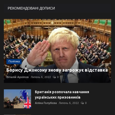
РЕКОМЕНДОВАНІ ДОПИСИ
Політика
Борису Джонсону знову загрожує відставка
Віталій Архіпов
Липень 6, 2022
0
Британія розпочала навчання
українських призовників
Аліна Голубєва
Липень 6, 2022
0