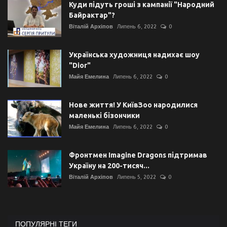
Куди підуть гроші з кампанії "Народний
Байрактар"?
Віталій Архіпов
Липень 6, 2022
0
Українська художниця надихає шоу
"Dior"
Майя Емелина
Липень 6, 2022
0
Нове життя! У КиївЗоо народилися
маленькі бізончики
Майя Емелина
Липень 6, 2022
0
Фронтмен Imagine Dragons підтримав
Україну на 200-тисяч...
Віталій Архіпов
Липень 5, 2022
0
ПОПУЛЯРНІ ТЕГИ