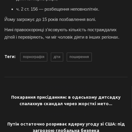
ч. 2 ст. 156 — розбещення неповнолітніх.
Йому загрожує до 15 років позбавлення волі.
Нині правоохоронці з’ясовують кількість постраждалих
дітей і перевіряють, чи міг чоловік діяти в інших регіонах.
Теги:
порнографія
діти
поширення
ПОПЕРЕДНЯ СТАТТЯ
Покарання присіданням: в одеському дитсадку
спалахнув скандал через жорсткі мето...
НАСТУПНА СТАТТЯ
Путін остаточно розриває ядерну угоду зі США: під
загрозою глобальна безпека