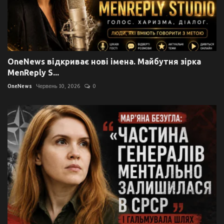
OneNews відкриває нові імена. Майбутня зірка
MenReply S...
OneNews
Червень 10, 2026
0