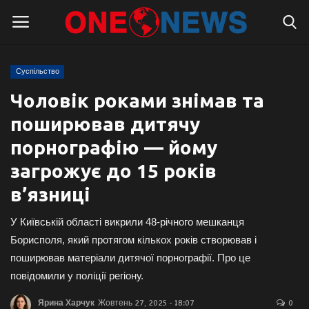
Суспільство
Логін
Реєстрація
Чоловік роками знімав та
поширював дитячу
Головна
порнографію — йому
Контакти
загрожує до 15 років
в’язниці
Про нас
У Київській області викрили 48-річного мешканця
Підтримати проєкт
Борисполя, який протягом кількох років створював і
поширював матеріали дитячої порнографії. Про це
Правила для блогерів
повідомили у поліції регіону.
Суспільство
Ярина Харчук
Жовтень 27, 2025 - 18:07
0