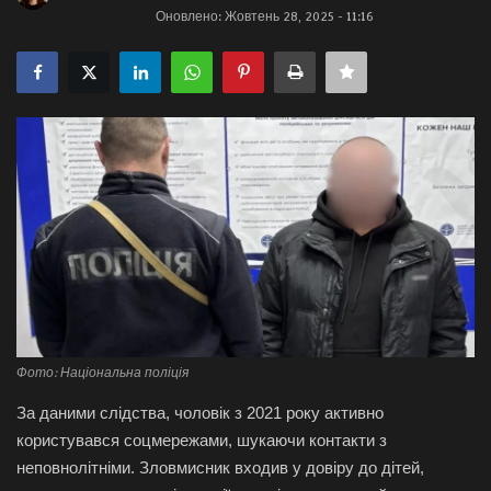
Оновлено: Жовтень 28, 2025 - 11:16
Галерея
Політика
Економіка
Технології
Спорт
Авто
Відео
Фото: Національна поліція
За даними слідства, чоловік з 2021 року активно
Мова
користувався соцмережами, шукаючи контакти з
неповнолітніми. Зловмисник входив у довіру до дітей,
English
Ukraine