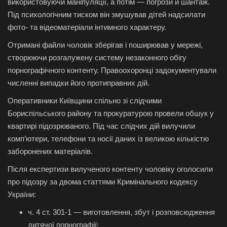
використовуючи маніпуляції, а потім — погрози й шантаж.
Під психологічним тиском він змушував дітей надсилати
фото- та відеоматеріали інтимного характеру.
Отримані файли чоловік зберігав і поширював у мережі,
створюючи розгалужену систему незаконного обігу
порнографічного контенту. Правоохоронці задокументували
численні випадки його протиправних дій.
Оперативники Київщини спільно зі слідчими
Бориспільського району та прокуратурою провели обшук у
квартирі підозрюваного. Під час слідчих дій вилучили
комп’ютери, телефони та носії даних із великою кількістю
заборонених матеріалів.
Після експертизи вилученого контенту чоловіку оголосили
про підозру за двома статтями Кримінального кодексу
України:
ч. 4 ст. 301-1 — виготовлення, збут і розповсюдження
дитячої порнографії;