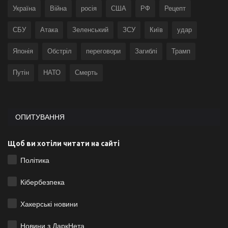
Україна
Війна
росія
США
РФ
Рецепт
СБУ
Атака
Зеленський
ЗСУ
Київ
удар
Японія
Обстріл
переговори
Загиблі
Трамп
Путін
НАТО
Смерть
ОПИТУВАННЯ
Щоб ви хотіли читати на сайті
Політика
Кібербезпека
Хакерські новини
Новини з ДаркНета