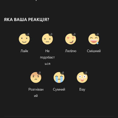
ЯКА ВАША РЕАКЦІЯ?
0
0
0
0
Лайк
Не
Люблю
Смішний
подобаєт
ься
0
0
0
Розгніван
Сумний
Вау
ий