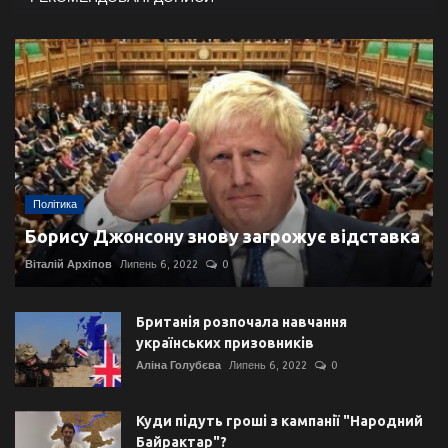
Політика
Борису Джонсону знову загрожує відставка
Віталій Архіпов
Липень 6, 2022
0
Британія розпочала навчання
українських призовників
Аліна Голубєва
Липень 6, 2022
0
Куди підуть гроші з кампанії "Народний
Байрактар"?