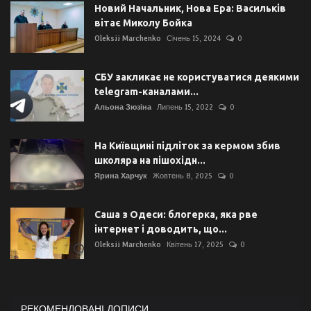
Новий Начальник, Нова Ера: Васильків
вітає Миколу Бойка
Oleksii Marchenko
Січень 15, 2024
0
СБУ закликає не користуватися деякими
telegram-каналами...
Альона Зюзіна
Липень 15, 2022
0
На Київщині підліток за кермом збив
школяра на пішохідн...
Ярина Харчук
Жовтень 8, 2025
0
Саша з Одеси: блогерка, яка рве
інтернет і доводить, що...
Oleksii Marchenko
Квітень 17, 2025
0
РЕКОМЕНДОВАНІ ДОПИСИ