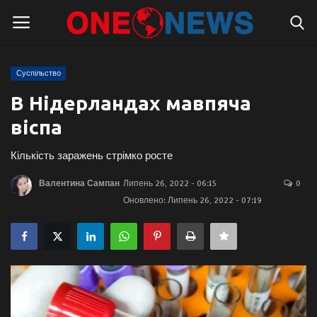
Суспільство
Логін
Реєстрація
В Нідерландах мавпяча
віспа
Головна
Кількість заражень стрімко росте
Контакти
Валентина Сампан
Липень 26, 2022 - 06:15
0
Про нас
Оновлено: Липень 26, 2022 - 07:19
Підтримати проєкт
Правила для блогерів
Суспільство