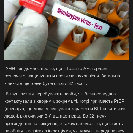
Галерея
Політика
Економіка
Технології
УНН повідомляє про те, що в Гаазі та Амстердамі
Спорт
розпочато вакцинування проти мавпячої віспи. Загальна
кількість щеплень буде сягати 32 тисяч.
Авто
В групі ризику перебувають особи, які безпосередньо
Відео
контактували з хворими, зокрема ті, котрі приймають PrEP
(препарат, що може мінімізувати зараження ВІЛ-позитивних
людей, включаючи ВІЛ від партнера). До 32 тисяч
Мова
претендентів на вакцинацію також належать ті, що стоять
English
Ukraine
на обліку в клініках з інфекціями, які можуть передаватися