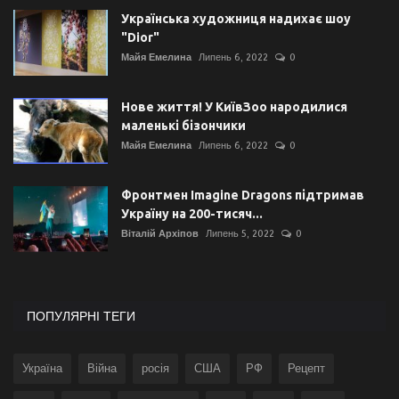
Українська художниця надихає шоу
"Dior"
Майя Емелина
Липень 6, 2022
0
Нове життя! У КиївЗоо народилися
маленькі бізончики
Майя Емелина
Липень 6, 2022
0
Фронтмен Imagine Dragons підтримав
Україну на 200-тисяч...
Віталій Архіпов
Липень 5, 2022
0
ПОПУЛЯРНІ ТЕГИ
Україна
Війна
росія
США
РФ
Рецепт