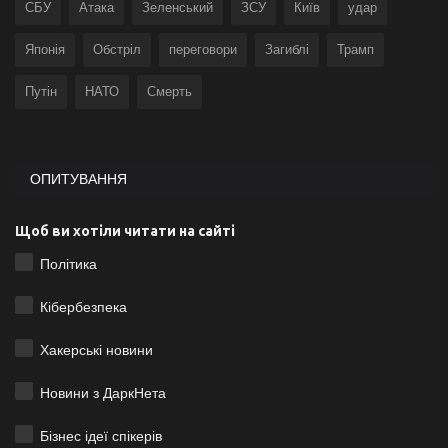
СБУ
Атака
Зеленський
ЗСУ
Київ
удар
Японія
Обстріл
переговори
Загиблі
Трамп
Путін
НАТО
Смерть
ОПИТУВАННЯ
Щоб ви хотіли читати на сайті
Політика
Кібербезпека
Хакерські новини
Новини з ДаркНета
Бізнес ідеї спікерів