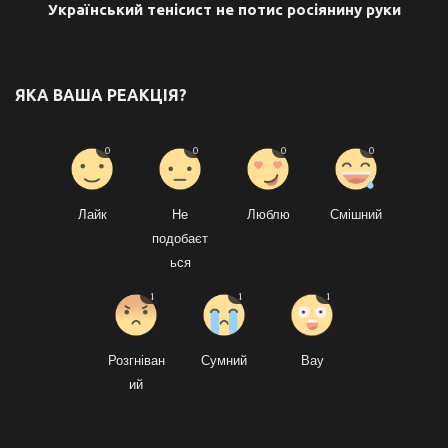
Український тенісист не потис росіянину руки
ЯКА ВАША РЕАКЦІЯ?
0
0
0
0
Лайк
Не
Люблю
Смішний
подобаєт
ься
1
1
1
Розгніван
Сумний
Вау
ий