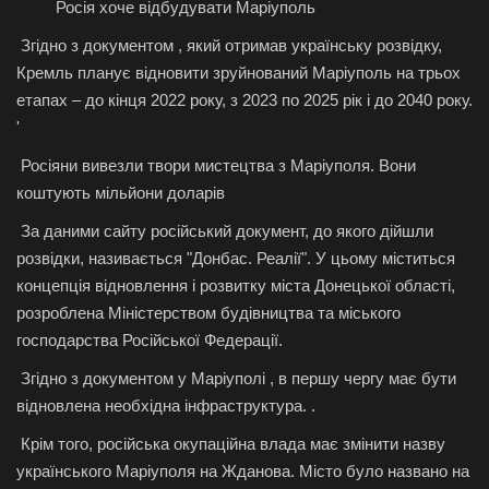
Росія хоче відбудувати Маріуполь
Згідно з документом , який отримав українську розвідку,
Кремль планує відновити зруйнований Маріуполь на трьох
етапах – до кінця 2022 року, з 2023 по 2025 рік і до 2040 року.
'
Росіяни вивезли твори мистецтва з Маріуполя. Вони
коштують мільйони доларів
За даними сайту російський документ, до якого дійшли
розвідки, називається "Донбас. Реалії". У цьому міститься
концепція відновлення і розвитку міста Донецької області,
розроблена Міністерством будівництва та міського
господарства Російської Федерації.
Згідно з документом у Маріуполі , в першу чергу має бути
відновлена ​​необхідна інфраструктура. .
Крім того, російська окупаційна влада має змінити назву
українського Маріуполя на Жданова. Місто було названо на