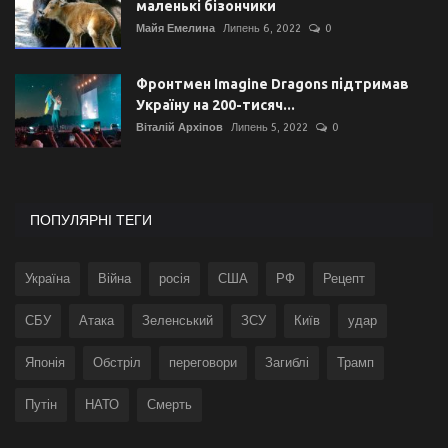
маленькі бізончики
Майя Емелина
Липень 6, 2022
0
Фронтмен Imagine Dragons підтримав
Україну на 200-тисяч...
Віталій Архіпов
Липень 5, 2022
0
ПОПУЛЯРНІ ТЕГИ
Україна
Війна
росія
США
РФ
Рецепт
СБУ
Атака
Зеленський
ЗСУ
Київ
удар
Японія
Обстріл
переговори
Загиблі
Трамп
Путін
НАТО
Смерть