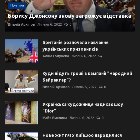
Політика
Борису Джонсону знову загрожує відставка
Віталій Архіпов
Липень 6, 2022
0
Британія розпочала навчання
українських призовників
Аліна Голубєва
Липень 6, 2022
0
Куди підуть гроші з кампанії "Народний
Байрактар"?
Віталій Архіпов
Липень 6, 2022
0
Українська художниця надихає шоу
"Dior"
Майя Емелина
Липень 6, 2022
0
Нове життя! У КиївЗоо народилися