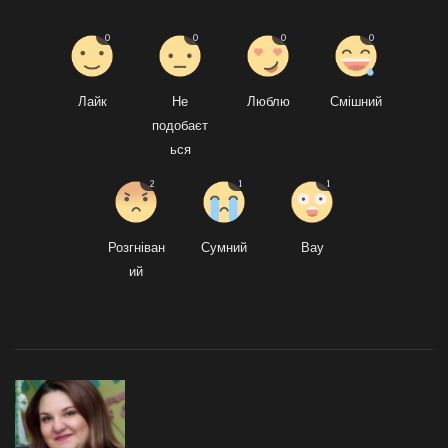
0
0
0
0
Лайк
Не
Люблю
Смішний
подобаєт
ься
2
1
1
Розгніван
Сумний
Вау
ий