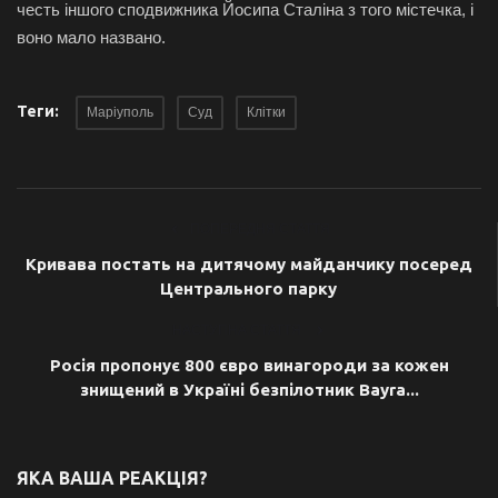
честь іншого сподвижника Йосипа Сталіна з того містечка, і
воно мало названо.
Теги:
Маріуполь
Суд
Клітки
ПОПЕРЕДНЯ СТАТТЯ
Кривава постать на дитячому майданчику посеред
Центрального парку
НАСТУПНА СТАТТЯ
Росія пропонує 800 євро винагороди за кожен
знищений в Україні безпілотник Bayra...
ЯКА ВАША РЕАКЦІЯ?