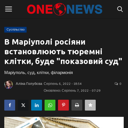
Суспільство
Логін
Реєстрація
В Маріуполі росіяни
встановлюють тюремні
Головна
клітки, буде "показовий суд"
Контакти
Маріуполь, суд, клітки, філармонія
Про нас
Аліна Голубєва
Серпень 6, 2022 - 18:54
0
Оновлено: Серпень 7, 2022 - 07:29
Підтримати проєкт
Правила для блогерів
Суспільство