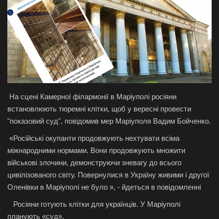
Галерея
Політика
Економіка
Технології
На сцені Камерної філармонії в Маріуполі росіяни
встановлюють тюремні клітки, щоб у вересні провести
Спорт
"показовий суд", повідомив мер Маріуполя Вадим Бойченко.
«Російські окупанти продовжують нехтувати всіма
Авто
міжнародними нормами. Вони продовжують множити
військові злочини, демонструючи зневагу до всього
Відео
цивілізованого світу. Повернулися в Україну живими і другої
Оленівки в Маріуполі не було », - йдеться в повідомленні
Мова
Росіяни готують клітки для українців. У Маріуполі
English
Ukraine
планують «суд».