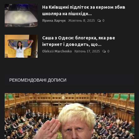
На Київщині підліток за кермом збив
школяра на пішохідн...
Ярина Харчук
Жовтень 8, 2025
0
Саша з Одеси: блогерка, яка рве
інтернет і доводить, що...
Oleksii Marchenko
Квітень 17, 2025
0
РЕКОМЕНДОВАНІ ДОПИСИ