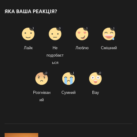
ЯКА ВАША РЕАКЦІЯ?
3
0
1
1
Лайк
Не
Люблю
Смішний
подобаєт
ься
0
1
0
Розгніван
Сумний
Вау
ий