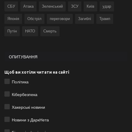
СБУ
Атака
Зеленський
ЗСУ
Київ
удар
Японія
Обстріл
переговори
Загиблі
Трамп
Путін
НАТО
Смерть
ОПИТУВАННЯ
Щоб ви хотіли читати на сайті
Політика
Кібербезпека
Хакерські новини
Новини з ДаркНета