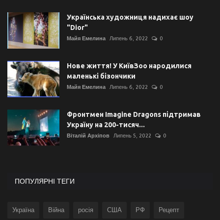
Українська художниця надихає шоу
"Dior"
Майя Емелина
Липень 6, 2022
0
Нове життя! У КиївЗоо народилися
маленькі бізончики
Майя Емелина
Липень 6, 2022
0
Фронтмен Imagine Dragons підтримав
Україну на 200-тисяч...
Віталій Архіпов
Липень 5, 2022
0
ПОПУЛЯРНІ ТЕГИ
Україна
Війна
росія
США
РФ
Рецепт