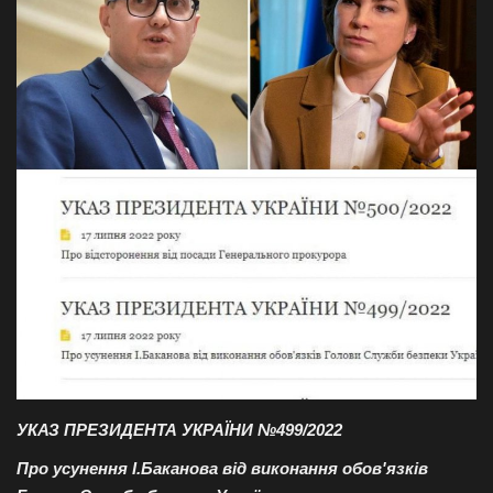
Галерея
Політика
Економіка
Технології
Спорт
Авто
Відео
УКАЗ ПРЕЗИДЕНТА УКРАЇНИ №499/2022
Мова
Про усунення І.Баканова від виконання обов'язків
English
Ukraine