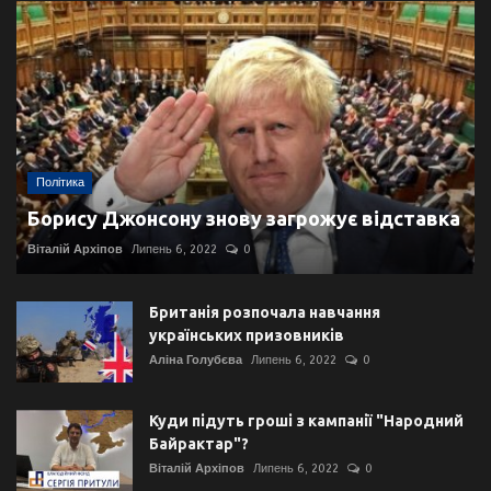
Політика
Борису Джонсону знову загрожує відставка
Віталій Архіпов
Липень 6, 2022
0
Британія розпочала навчання
українських призовників
Аліна Голубєва
Липень 6, 2022
0
Куди підуть гроші з кампанії "Народний
Байрактар"?
Віталій Архіпов
Липень 6, 2022
0