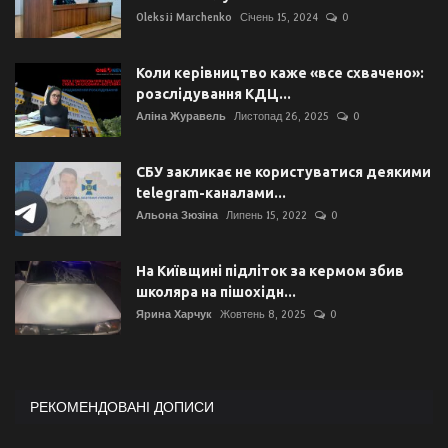
Oleksii Marchenko
Січень 15, 2024
0
Коли керівництво каже «все схвачено»:
розслідування КДЦ...
Аліна Журавель
Листопад 26, 2025
0
СБУ закликає не користуватися деякими
telegram-каналами...
Альона Зюзіна
Липень 15, 2022
0
На Київщині підліток за кермом збив
школяра на пішохідн...
Ярина Харчук
Жовтень 8, 2025
0
РЕКОМЕНДОВАНІ ДОПИСИ