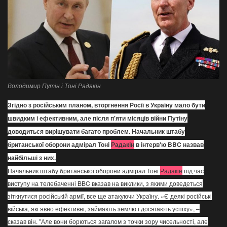
Галерея
Політика
Економіка
Володимир Путін і Тоні Радакін
Технології
Згідно з російським планом, вторгнення Росії в Україну мало бути
швидким і ефективним, але після п'яти місяців війни Путіну
Спорт
доводиться вирішувати багато проблем. Начальник штабу
британської оборони адмірал Тоні
Радакін
в інтерв'ю BBC назвав
Авто
найбільші з них.
Начальник штабу британської оборони адмірал Тоні
Радакін
під час
Відео
виступу на телебаченні BBC вказав на виклики, з якими доведеться
зіткнутися російській армії, все ще атакуючи Україну. «Є деякі російські
Мова
війська, які явно ефективні, займають землю і досягають успіху», –
English
Ukraine
сказав він. "Але вони борються загалом з точки зору чисельності, але