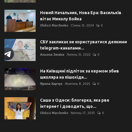
Новий Начальник, Нова Ера: Васильків
вітає Миколу Бойка
Oleksii Marchenko
Січень 15, 2024
0
СБУ закликає не користуватися деякими
telegram-каналами...
Альона Зюзіна
Липень 15, 2022
0
На Київщині підліток за кермом збив
школяра на пішохідн...
Ярина Харчук
Жовтень 8, 2025
0
Саша з Одеси: блогерка, яка рве
інтернет і доводить, що...
Oleksii Marchenko
Квітень 17, 2025
0