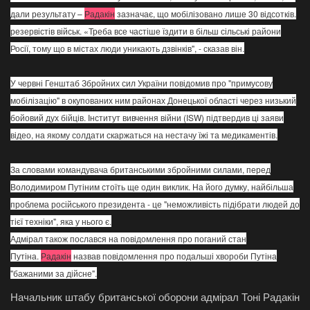
дали результату –
Радакін
зазначає, що мобілізовано лише 30 відсотків.
резервістів військ. «Треба все частіше їздити в більш сільські райони
Росії, тому що в містах люди уникають дзвінків", - сказав він.
У червні Генштаб Збройних сил України повідомив про "примусову
мобілізацію" в окупованих ним районах Донецької області через низький
бойовий дух бійців. Інститут вивчення війни (ISW) підтвердив ці заяви
відео, на якому солдати скаржаться на нестачу їжі та медикаментів.
За словами командувача британськими збройними силами, перед
Володимиром Путіним стоїть ще один виклик. На його думку, найбільша
проблема російського президента - це "неможливість підібрати людей до
тієї техніки", яка у нього є.
Адмірал також послався на повідомлення про поганий стан
Путіна.
Радакін
назвав повідомлення про подальші хвороби Путіна
"бажаними за дійсне".
Начальник штабу британської оборони адмірал Тоні Радакін