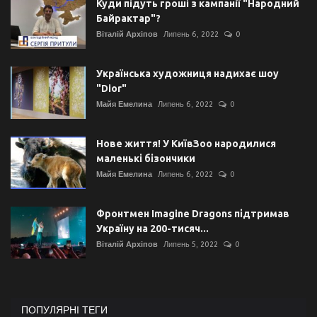
Куди підуть гроші з кампанії "Народний
Байрактар"?
Віталій Архіпов
Липень 6, 2022
0
Українська художниця надихає шоу
"Dior"
Майя Емелина
Липень 6, 2022
0
Нове життя! У КиївЗоо народилися
маленькі бізончики
Майя Емелина
Липень 6, 2022
0
Фронтмен Imagine Dragons підтримав
Україну на 200-тисяч...
Віталій Архіпов
Липень 5, 2022
0
ПОПУЛЯРНІ ТЕГИ