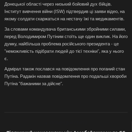
Донецької області через низький бойовий дух бійців.
Інститут вивчення війни (ISW) підтвердив ці заяви відео, на
якому солдати скаржаться на нестачу їжі та медикаментів.
За словами командувача британськими збройними силами,
перед Володимиром Путіним стоїть ще один виклик. На його
думку, найбільша проблема російського президента - це
"неможливість підібрати людей до тієї техніки", яка у нього
є.
Адмірал також послався на повідомлення про поганий стан
Путіна. Радакін назвав повідомлення про подальші хвороби
Путіна "бажаними за дійсне".
ПОПЕРЕДНЯ СТАТТЯ