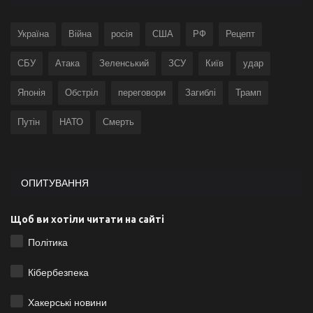
Україна
Війна
росія
США
РФ
Рецепт
СБУ
Атака
Зеленський
ЗСУ
Київ
удар
Японія
Обстріл
переговори
Загиблі
Трамп
Путін
НАТО
Смерть
ОПИТУВАННЯ
Щоб ви хотіли читати на сайті
Політика
Кібербезпека
Хакерські новини