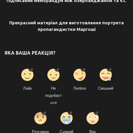
Підписаний меморандум між Азербайджаном та ЄС
НАСТУПНА СТАТТЯ
Прекрасний матеріал для виготовлення портрета
пропагандистки Маргоші
ЯКА ВАША РЕАКЦІЯ?
0
0
0
0
Лайк
Не
Люблю
Смішний
подобаєт
ься
0
0
0
Розгніван
Сумний
Вау