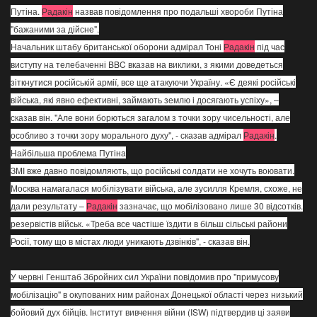
Путіна.
Радакін
назвав повідомлення про подальші хвороби Путіна
"бажаними за дійсне".
Начальник штабу британської оборони адмірал Тоні
Радакін
під час
виступу на телебаченні BBC вказав на виклики, з якими доведеться
зіткнутися російській армії, все ще атакуючи Україну. «Є деякі російські
війська, які явно ефективні, займають землю і досягають успіху», –
сказав він. "Але вони борються загалом з точки зору чисельності, але
особливо з точки зору морального духу", - сказав адмірал
Радакін
.
Найбільша проблема Путіна
ЗМІ вже давно повідомляють, що російські солдати не хочуть воювати.
Москва намагалася мобілізувати війська, але зусилля Кремля, схоже, не
дали результату –
Радакін
зазначає, що мобілізовано лише 30 відсотків.
резервістів військ. «Треба все частіше їздити в більш сільські райони
Росії, тому що в містах люди уникають дзвінків", - сказав він.
У червні Генштаб Збройних сил України повідомив про "примусову
мобілізацію" в окупованих ним районах Донецької області через низький
бойовий дух бійців. Інститут вивчення війни (ISW) підтвердив ці заяви