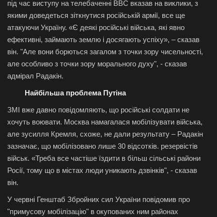
під час виступу на телебаченні BBC вказав на виклики, з
якими доведеться зіткнутися російській армії, все ще
атакуючи Україну. «Є деякі російські війська, які явно
ефективні, займають землю і досягають успіху», – сказав
він. "Але вони борються загалом з точки зору чисельності,
але особливо з точки зору морального духу", - сказав
адмірал Радакін.
Найбільша проблема Путіна
ЗМІ вже давно повідомляють, що російські солдати не
хочуть воювати. Москва намагалася мобілізувати війська,
але зусилля Кремля, схоже, не дали результату – Радакін
зазначає, що мобілізовано лише 30 відсотків. резервістів
військ. «Треба все частіше їздити в більш сільські райони
Росії, тому що в містах люди уникають дзвінків", - сказав
він.
У червні Генштаб Збройних сил України повідомив про
"примусову мобілізацію" в окупованих ним районах