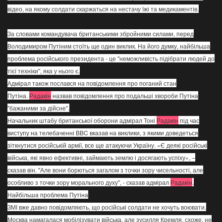
відео, на якому солдати скаржаться на нестачу їжі та медикаментів.
За словами командувача британськими збройними силами, перед
Володимиром Путіним стоїть ще один виклик. На його думку, найбільша
проблема російського президента - це "неможливість підібрати людей до
тієї техніки", яка у нього є.
Адмірал також послався на повідомлення про поганий стан
Путіна.
Радакін
назвав повідомлення про подальші хвороби Путіна
"бажаними за дійсне".
Начальник штабу британської оборони адмірал Тоні
Радакін
під час
виступу на телебаченні BBC вказав на виклики, з якими доведеться
зіткнутися російській армії, все ще атакуючи Україну. «Є деякі російські
війська, які явно ефективні, займають землю і досягають успіху», –
сказав він. "Але вони борються загалом з точки зору чисельності, але
особливо з точки зору морального духу", - сказав адмірал
Радакін
.
Найбільша проблема Путіна
ЗМІ вже давно повідомляють, що російські солдати не хочуть воювати.
Москва намагалася мобілізувати війська, але зусилля Кремля, схоже, не