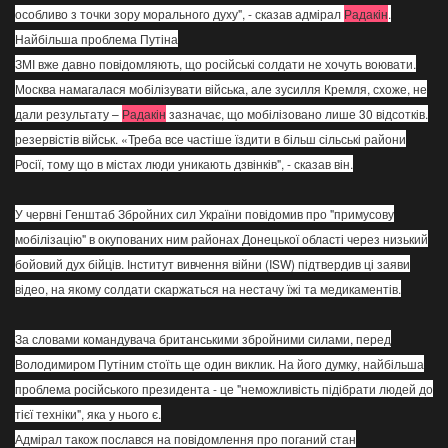
особливо з точки зору морального духу", - сказав адмірал
Радакін
.
Найбільша проблема Путіна
ЗМІ вже давно повідомляють, що російські солдати не хочуть воювати.
Москва намагалася мобілізувати війська, але зусилля Кремля, схоже, не
дали результату –
Радакін
зазначає, що мобілізовано лише 30 відсотків.
резервістів військ. «Треба все частіше їздити в більш сільські райони
Росії, тому що в містах люди уникають дзвінків", - сказав він.
У червні Генштаб Збройних сил України повідомив про "примусову
мобілізацію" в окупованих ним районах Донецької області через низький
бойовий дух бійців. Інститут вивчення війни (ISW) підтвердив ці заяви
відео, на якому солдати скаржаться на нестачу їжі та медикаментів.
За словами командувача британськими збройними силами, перед
Володимиром Путіним стоїть ще один виклик. На його думку, найбільша
проблема російського президента - це "неможливість підібрати людей до
тієї техніки", яка у нього є.
Адмірал також послався на повідомлення про поганий стан