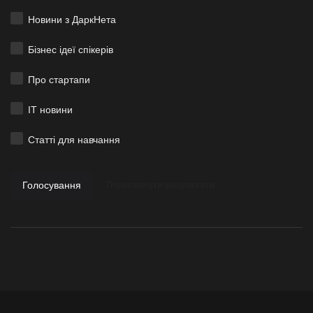
Новини з ДаркНета
Бізнес ідеї спікерів
Про стартапи
ІТ новини
Статті для навчання
Голосування
Переглянути результати