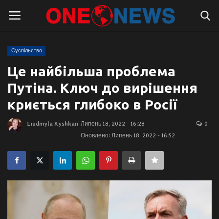
Суспільство
Логін
Реєстрація
Це найбільша проблема
Путіна. Ключ до вирішення
Головна
криється глибоко в Росії
Контакти
Liudmyla Kyshkan
Липень 18, 2022 - 16:28
0
Оновлено: Липень 18, 2022 - 16:52
Про нас
Підтримати проєкт
Правила для блогерів
Суспільство