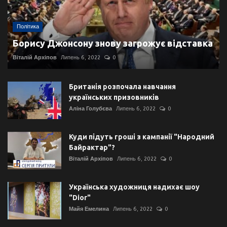
Політика
Борису Джонсону знову загрожує відставка
Віталій Архіпов
Липень 6, 2022
0
Британія розпочала навчання
українських призовників
Аліна Голубєва
Липень 6, 2022
0
Куди підуть гроші з кампанії "Народний
Байрактар"?
Віталій Архіпов
Липень 6, 2022
0
Українська художниця надихає шоу
"Dior"
Майя Емелина
Липень 6, 2022
0