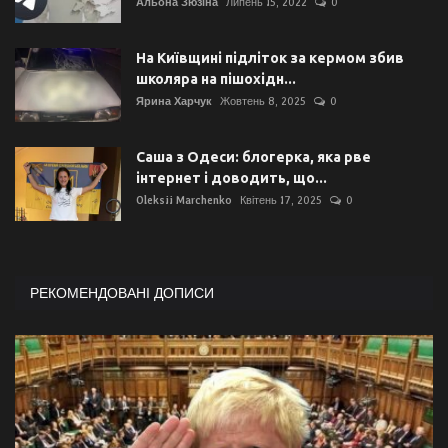
Альона Зюзіна
Липень 15, 2022
0
На Київщині підліток за кермом збив
школяра на пішохідн...
Ярина Харчук
Жовтень 8, 2025
0
Саша з Одеси: блогерка, яка рве
інтернет і доводить, що...
Oleksii Marchenko
Квітень 17, 2025
0
РЕКОМЕНДОВАНІ ДОПИСИ