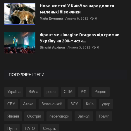
Нове життя! У КиївЗоо народилися
маленькі бізончики
Майя Емелина
Липень 6, 2022
0
Фронтмен Imagine Dragons підтримав
Україну на 200-тисяч...
Віталій Архіпов
Липень 5, 2022
0
ПОПУЛЯРНІ ТЕГИ
Україна
Війна
росія
США
РФ
Рецепт
СБУ
Атака
Зеленський
ЗСУ
Київ
удар
Японія
Обстріл
переговори
Загиблі
Трамп
Путін
НАТО
Смерть