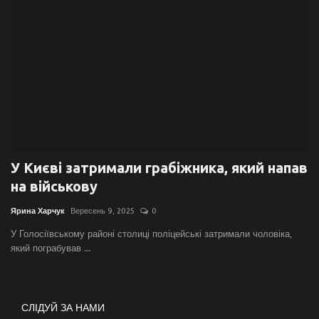
Галерея
Політика
Економіка
Технології
У Києві затримали грабіжника, який напав
Спорт
на військову
Авто
Ярина Харчук
Вересень 9, 2025
0
У Голосіївському районі столиці поліцейські затримали чоловіка,
Відео
який пограбував ...
Мова
English
Ukraine
СЛІДУЙ ЗА НАМИ