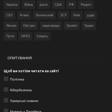
Україна
Війна
росія
США
РФ
Рецепт
СБУ
Атака
Зеленський
ЗСУ
Київ
удар
Японія
Обстріл
переговори
Загиблі
Трамп
Путін
НАТО
Смерть
ОПИТУВАННЯ
Щоб ви хотіли читати на сайті
Політика
Кібербезпека
Хакерські новини
Новини з ДаркНета