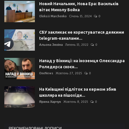
Новий Начальник, Нова Ера: Васильків
вітає Миколу Бойка
Oleksii Marchenko
Січень 15, 2024
0
СБУ закликає не користуватися деякими
telegram-каналами...
Альона Зюзіна
Липень 15, 2022
0
Напад у Вінниці: на іноземця Олександра
Роледерса скоєн...
OneNews
Жовтень 27, 2025
0
На Київщині підліток за кермом збив
школяра на пішохідн...
Ярина Харчук
Жовтень 8, 2025
0
РЕКОМЕНДОВАНІ ДОПИСИ