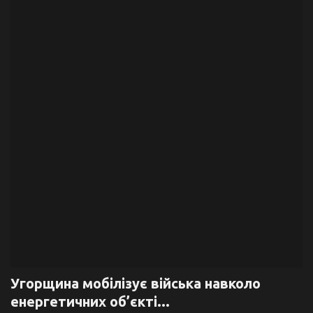
Галерея
Політика
Економіка
Технології
Спорт
Авто
Відео
Мова
Угорщина мобілізує війська навколо
енергетичних об’єкті...
English
Ukraine