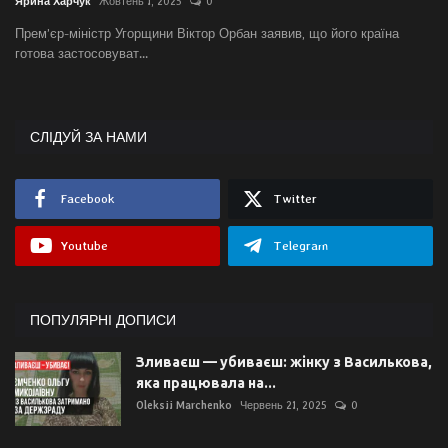
Ярина Харчук
Жовтень 1, 2025
0
Прем’єр-міністр Угорщини Віктор Орбан заявив, що його країна
готова застосовуват...
СЛІДУЙ ЗА НАМИ
Facebook
Twitter
Youtube
Telegram
ПОПУЛЯРНІ ДОПИСИ
Зливаєш — убиваєш: жінку з Василькова,
яка працювала на...
Oleksii Marchenko
Червень 21, 2025
0