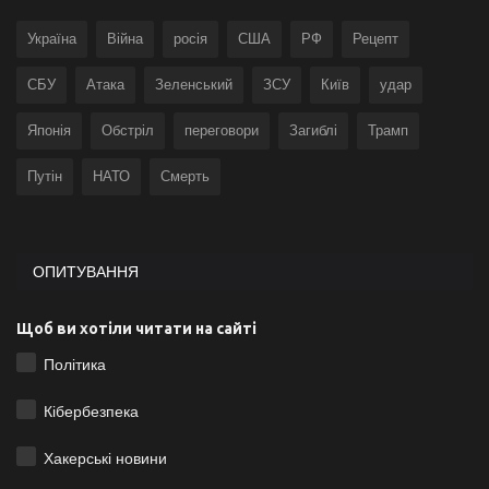
Україна
Війна
росія
США
РФ
Рецепт
СБУ
Атака
Зеленський
ЗСУ
Київ
удар
Японія
Обстріл
переговори
Загиблі
Трамп
Путін
НАТО
Смерть
ОПИТУВАННЯ
Щоб ви хотіли читати на сайті
Політика
Кібербезпека
Хакерські новини