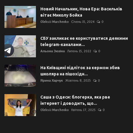
Новий Начальник, Нова Ера: Васильків
вітає Миколу Бойка
Oleksii Marchenko
Січень 15, 2024
0
СБУ закликає не користуватися деякими
telegram-каналами...
Альона Зюзіна
Липень 15, 2022
0
На Київщині підліток за кермом збив
школяра на пішохідн...
Ярина Харчук
Жовтень 8, 2025
0
Саша з Одеси: блогерка, яка рве
інтернет і доводить, що...
Oleksii Marchenko
Квітень 17, 2025
0