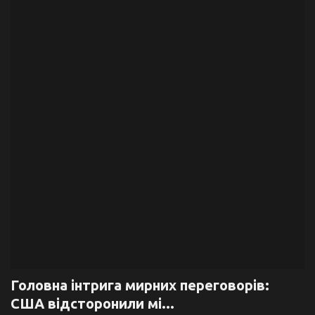
Галерея
Політика
Економіка
Технології
Спорт
Авто
Відео
Мова
Головна інтрига мирних переговорів:
США відсторонили мі...
English
Ukraine