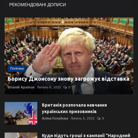
РЕКОМЕНДОВАНІ ДОПИСИ
Політика
Борису Джонсону знову загрожує відставка
Віталій Архіпов
Липень 6, 2022
0
Британія розпочала навчання
українських призовників
Аліна Голубєва
Липень 6, 2022
0
Куди підуть гроші з кампанії "Народний