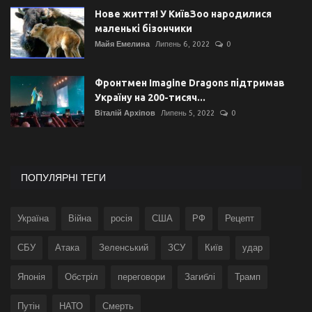
Нове життя! У КиївЗоо народилися
маленькі бізончики
Майя Емелина
Липень 6, 2022
0
Фронтмен Imagine Dragons підтримав
Україну на 200-тисяч...
Віталій Архіпов
Липень 5, 2022
0
ПОПУЛЯРНІ ТЕГИ
Україна
Війна
росія
США
РФ
Рецепт
СБУ
Атака
Зеленський
ЗСУ
Київ
удар
Японія
Обстріл
переговори
Загиблі
Трамп
Путін
НАТО
Смерть