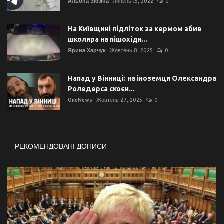
Альона Зюзіна
Липень 15, 2022
0
На Київщині підліток за кермом збив
школяра на пішохідн...
Ярина Харчук
Жовтень 8, 2025
0
Напад у Вінниці: на іноземця Олександра
Роледерса скоєн...
OneNews
Жовтень 27, 2025
0
РЕКОМЕНДОВАНІ ДОПИСИ