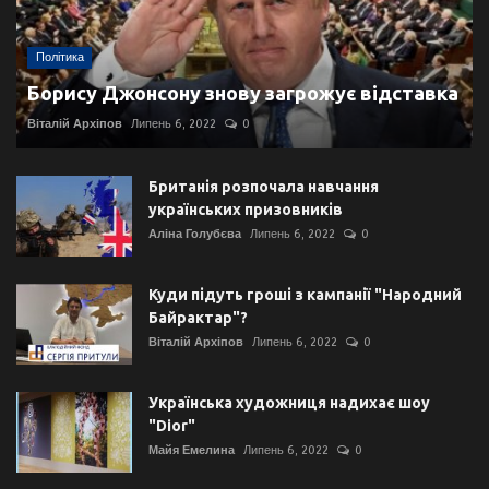
Політика
Борису Джонсону знову загрожує відставка
Віталій Архіпов
Липень 6, 2022
0
Британія розпочала навчання
українських призовників
Аліна Голубєва
Липень 6, 2022
0
Куди підуть гроші з кампанії "Народний
Байрактар"?
Віталій Архіпов
Липень 6, 2022
0
Українська художниця надихає шоу
"Dior"
Майя Емелина
Липень 6, 2022
0