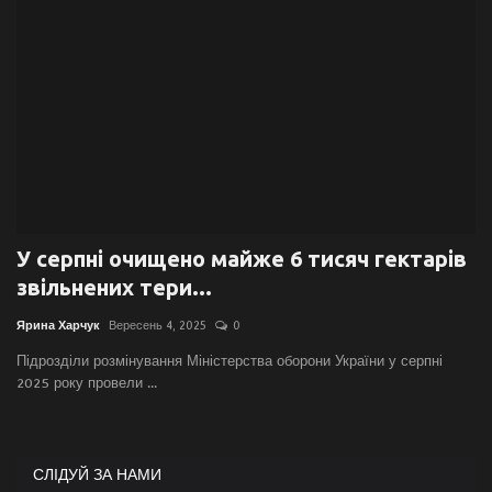
Галерея
Політика
Економіка
Технології
У серпні очищено майже 6 тисяч гектарів
Спорт
звільнених тери...
Авто
Ярина Харчук
Вересень 4, 2025
0
Підрозділи розмінування Міністерства оборони України у серпні
Відео
2025 року провели ...
Мова
English
Ukraine
СЛІДУЙ ЗА НАМИ