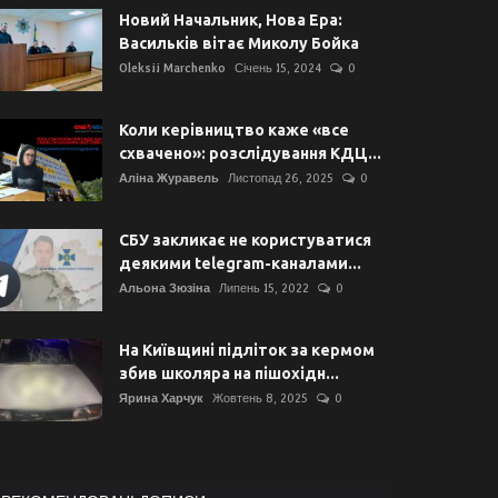
Новий Начальник, Нова Ера:
Васильків вітає Миколу Бойка
Oleksii Marchenko
Січень 15, 2024
0
Коли керівництво каже «все
схвачено»: розслідування КДЦ...
Аліна Журавель
Листопад 26, 2025
0
СБУ закликає не користуватися
деякими telegram-каналами...
Альона Зюзіна
Липень 15, 2022
0
На Київщині підліток за кермом
збив школяра на пішохідн...
Ярина Харчук
Жовтень 8, 2025
0