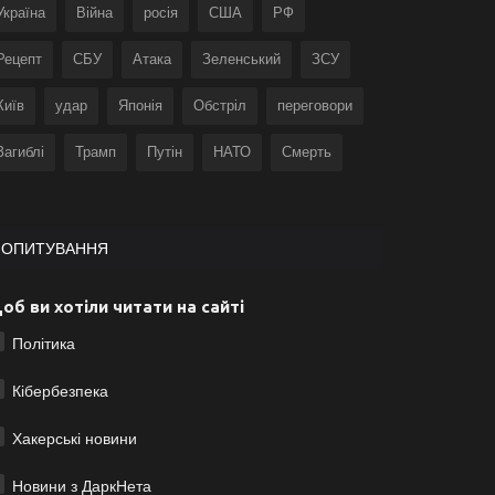
Україна
Війна
росія
США
РФ
Рецепт
СБУ
Атака
Зеленський
ЗСУ
Київ
удар
Японія
Обстріл
переговори
Загиблі
Трамп
Путін
НАТО
Смерть
ОПИТУВАННЯ
об ви хотіли читати на сайті
Політика
Кібербезпека
Хакерські новини
Новини з ДаркНета