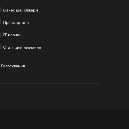
Бізнес ідеї спікерів
Про стартапи
ІТ новини
Статті для навчання
Голосування
Переглянути результати