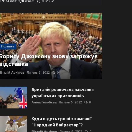
РЕКОМЕНДОВАНІ ДОПИСИ
Політика
Борису Джонсону знову загрожує
відставка
Віталій Архіпов
Липень 6, 2022
0
Британія розпочала навчання
українських призовників
Аліна Голубєва
Липень 6, 2022
0
Куди підуть гроші з кампанії
"Народний Байрактар"?
Віталій Архіпов
Липень 6, 2022
0