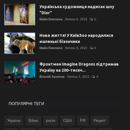
Українська художниця надихає шоу
"Dior"
Майя Емелина
Липень 6, 2022
0
Нове життя! У КиївЗоо народилися
маленькі бізончики
Майя Емелина
Липень 6, 2022
0
Фронтмен Imagine Dragons підтримав
Україну на 200-тисяч...
Віталій Архіпов
Липень 5, 2022
0
ПОПУЛЯРНІ ТЕГИ
Україна
Війна
росія
США
РФ
Рецепт