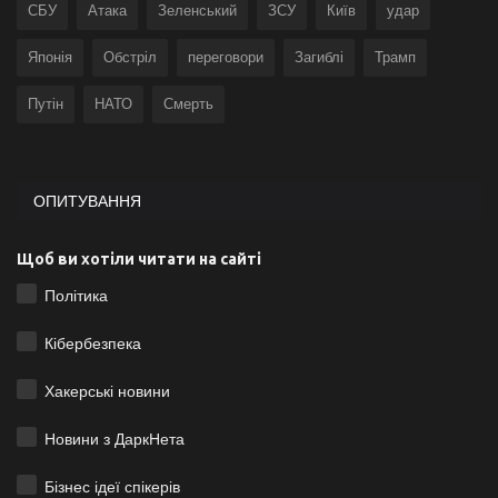
СБУ
Атака
Зеленський
ЗСУ
Київ
удар
Японія
Обстріл
переговори
Загиблі
Трамп
Путін
НАТО
Смерть
ОПИТУВАННЯ
Щоб ви хотіли читати на сайті
Політика
Кібербезпека
Хакерські новини
Новини з ДаркНета
Бізнес ідеї спікерів