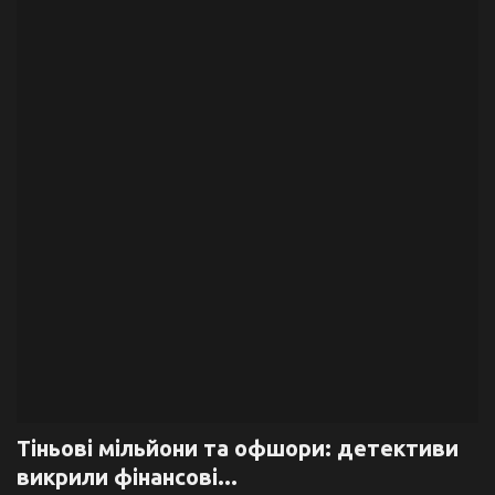
Галерея
Політика
Економіка
Технології
Спорт
Авто
Відео
Мова
Тіньові мільйони та офшори: детективи
викрили фінансові...
English
Ukraine