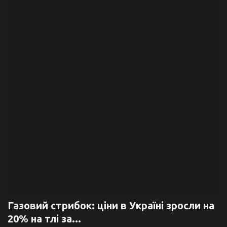
Галерея
Політика
Економіка
Технології
Спорт
Авто
Відео
Мова
Газовий стрибок: ціни в Україні зросли на
20% на тлі за...
English
Ukraine