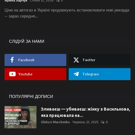
Ярина Харчук
Січень 12, 2026
0
Ціни на автогаз в Україні продовжують встановлювати нові рекорди
— зараз середня...
СЛІДУЙ ЗА НАМИ
Facebook
Twitter
Youtube
Telegram
ПОПУЛЯРНІ ДОПИСИ
Зливаєш — убиваєш: жінку з Василькова,
яка працювала на...
Oleksii Marchenko
Червень 21, 2025
0