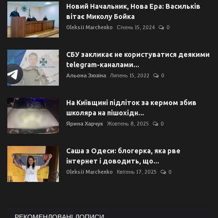
Новий Начальник, Нова Ера: Васильків
вітає Миколу Бойка
Oleksii Marchenko
Січень 15, 2024
0
СБУ закликає не користуватися деякими
telegram-каналами...
Альона Зюзіна
Липень 15, 2022
0
На Київщині підліток за кермом збив
школяра на пішохідн...
Ярина Харчук
Жовтень 8, 2025
0
Саша з Одеси: блогерка, яка рве
інтернет і доводить, що...
Oleksii Marchenko
Квітень 17, 2025
0
РЕКОМЕНДОВАНІ ДОПИСИ