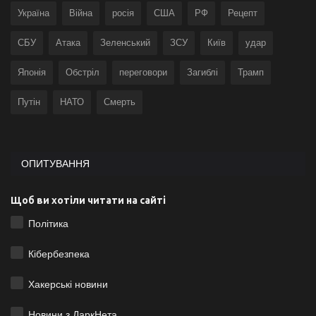
Україна
Війна
росія
США
РФ
Рецепт
СБУ
Атака
Зеленський
ЗСУ
Київ
удар
Японія
Обстріл
переговори
Загиблі
Трамп
Путін
НАТО
Смерть
ОПИТУВАННЯ
Щоб ви хотіли читати на сайті
Політика
Кібербезпека
Хакерські новини
Новини з ДаркНета