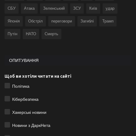
СБУ
Атака
Зеленський
ЗСУ
Київ
удар
Японія
Обстріл
переговори
Загиблі
Трамп
Путін
НАТО
Смерть
ОПИТУВАННЯ
Щоб ви хотіли читати на сайті
Політика
Кібербезпека
Хакерські новини
Новини з ДаркНета