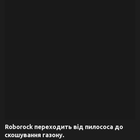
Галерея
Політика
Економіка
Технології
Спорт
Авто
Відео
Мова
Roborock переходить від пилососа до
скошування газону.
English
Ukraine