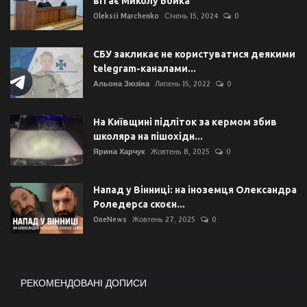
вітає Миколу Бойка
Oleksii Marchenko
Січень 15, 2024
0
СБУ закликає не користуватися деякими
telegram-каналами...
Альона Зюзіна
Липень 15, 2022
0
На Київщині підліток за кермом збив
школяра на пішохідн...
Ярина Харчук
Жовтень 8, 2025
0
Напад у Вінниці: на іноземця Олександра
Роледерса скоєн...
OneNews
Жовтень 27, 2025
0
РЕКОМЕНДОВАНІ ДОПИСИ