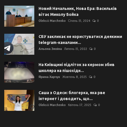
Новий Начальник, Нова Ера: Васильків
вітає Миколу Бойка
Oleksii Marchenko
Січень 15, 2024
0
СБУ закликає не користуватися деякими
telegram-каналами...
Альона Зюзіна
Липень 15, 2022
0
На Київщині підліток за кермом збив
школяра на пішохідн...
Ярина Харчук
Жовтень 8, 2025
0
Саша з Одеси: блогерка, яка рве
інтернет і доводить, що...
Oleksii Marchenko
Квітень 17, 2025
0