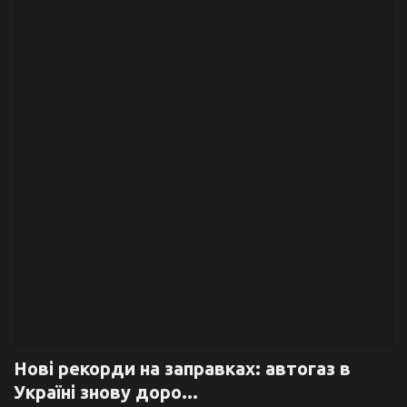
Галерея
Політика
Економіка
Технології
Спорт
Авто
Відео
Мова
Нові рекорди на заправках: автогаз в
Україні знову доро...
English
Ukraine