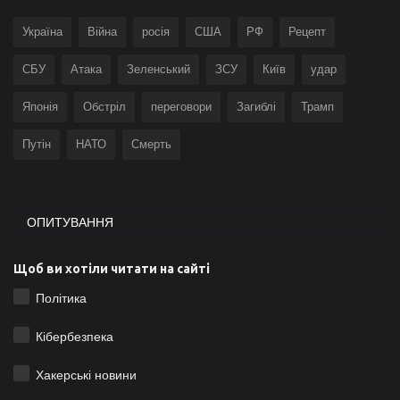
Україна
Війна
росія
США
РФ
Рецепт
СБУ
Атака
Зеленський
ЗСУ
Київ
удар
Японія
Обстріл
переговори
Загиблі
Трамп
Путін
НАТО
Смерть
ОПИТУВАННЯ
Щоб ви хотіли читати на сайті
Політика
Кібербезпека
Хакерські новини