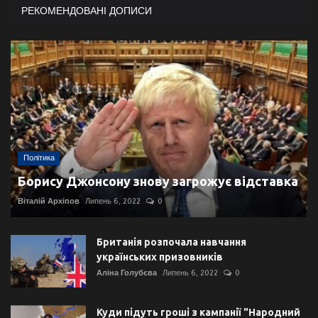
РЕКОМЕНДОВАНІ ДОПИСИ
Політика
Борису Джонсону знову загрожує відставка
Віталій Архіпов
Липень 6, 2022
0
Британія розпочала навчання
українських призовників
Аліна Голубєва
Липень 6, 2022
0
Куди підуть гроші з кампанії "Народний